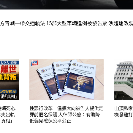
方青嶼一帶交通執法 15部大型車輛違例被發告票 涉超速改
港媽死心
性罪行改革︱倡擴大向被告人提供定
山頂私家
港夫出軌
罪前匿名保護 大律師公會：有助降
機發難打
「真相」
低偏見確保公平公正