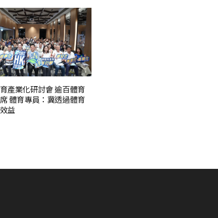
育產業化研討會 逾百體育
席 體育專員：冀透過體育
效益