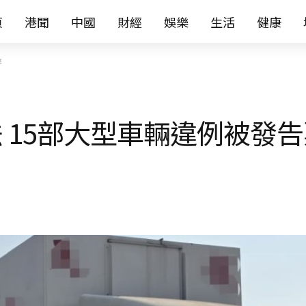
页
港聞
中國
財經
娛樂
生活
健康
等
 15部大型車輛違例被發告