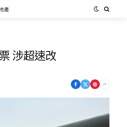
地產
票 涉超速改