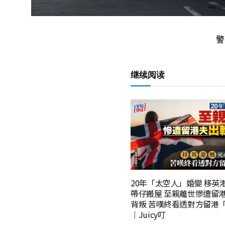
警
继续阅读
20年「太空人」婚變 移英
帶仔搬屋 至親離世慘遭留
背叛 苦嘆終看透對方留港
｜Juicy叮