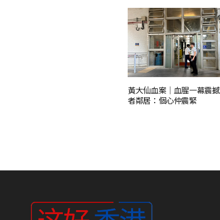
黃大仙血案│血腥一幕震撼
者鄰居：個心仲震緊