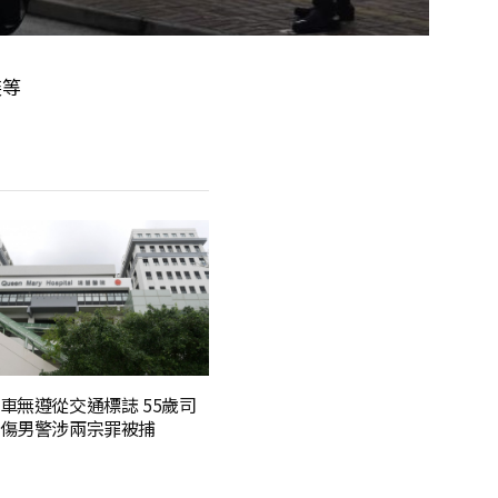
裝等
車無遵從交通標誌 55歲司
傷男警涉兩宗罪被捕