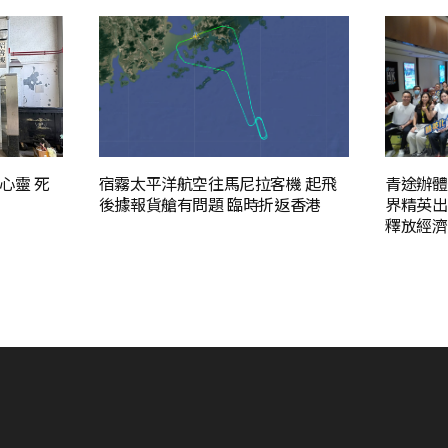
心靈 死
宿霧太平洋航空往馬尼拉客機 起飛
青途辦體
後據報貨艙有問題 臨時折返香港
界精英出
釋放經濟