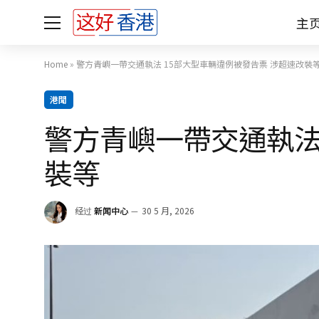
主
Home
»
警方青嶼一帶交通執法 15部大型車輛違例被發告票 涉超速改裝
港聞
警方青嶼一帶交通執法
裝等
经过
新闻中心
30 5 月, 2026