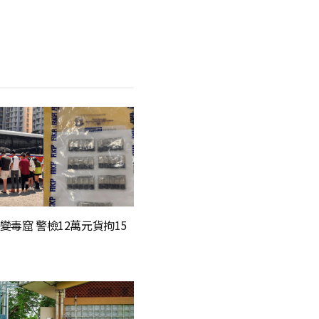
變毒窟 警檢12萬元貨拘15