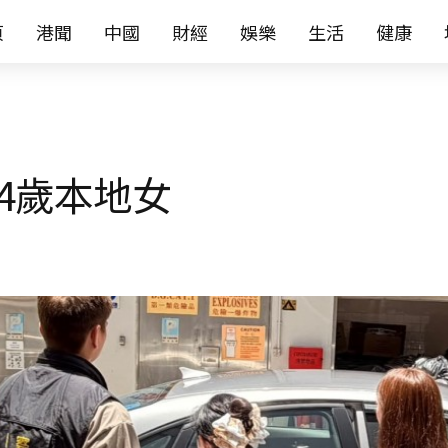
页
港聞
中國
財經
娛樂
生活
健康
4歲本地女