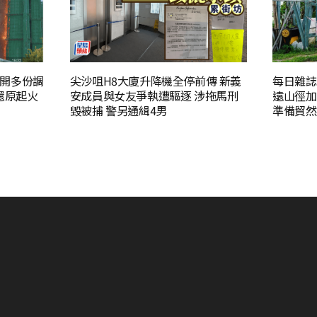
開多份調
尖沙咀H8大廈升降機全停前傳 新義
每日雜誌
還原起火
安成員與女友爭執遭驅逐 涉拖馬刑
遠山徑加
毀被捕 警另通緝4男
準備貿然