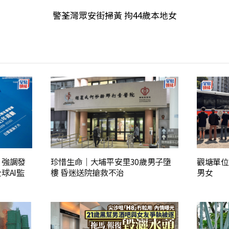
警荃灣眾安街掃黃 拘44歲本地女
 強調發
珍惜生命｜大埔平安里30歲男子墮
觀塘單位
球AI監
樓 昏迷送院搶救不治
男女