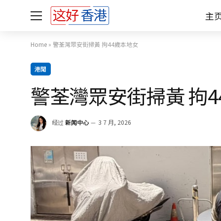
主
Home
»
警荃灣眾安街掃黃 拘44歲本地女
港聞
警荃灣眾安街掃黃 拘4
经过
新闻中心
3 7 月, 2026