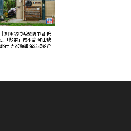
｜加水站助減塑防中暑 偏
建「駁電」成本高 登山缺
起行 專家籲加強公眾教育