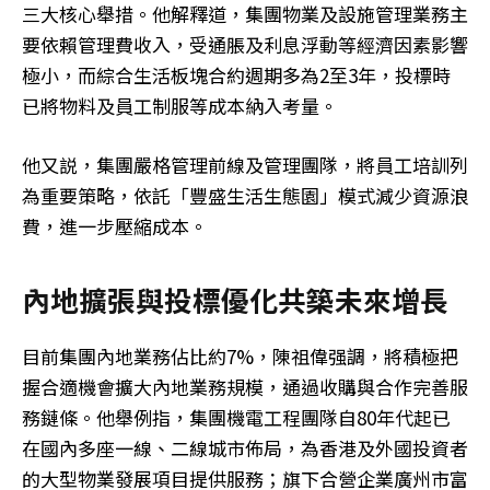
三大核心舉措。他解釋道，集團物業及設施管理業務主
要依賴管理費收入，受通脹及利息浮動等經濟因素影響
極小，而綜合生活板塊合約週期多為2至3年，投標時
已將物料及員工制服等成本納入考量。
他又説，集團嚴格管理前線及管理團隊，將員工培訓列
為重要策略，依託「豐盛生活生態園」模式減少資源浪
費，進一步壓縮成本。
內地擴張與投標優化共築未來增長
目前集團內地業務佔比約7%，陳祖偉强調，將積極把
握合適機會擴大內地業務規模，通過收購與合作完善服
務鏈條。他舉例指，集團機電工程團隊自80年代起已
在國內多座一線、二線城市佈局，為香港及外國投資者
的大型物業發展項目提供服務；旗下合營企業廣州市富