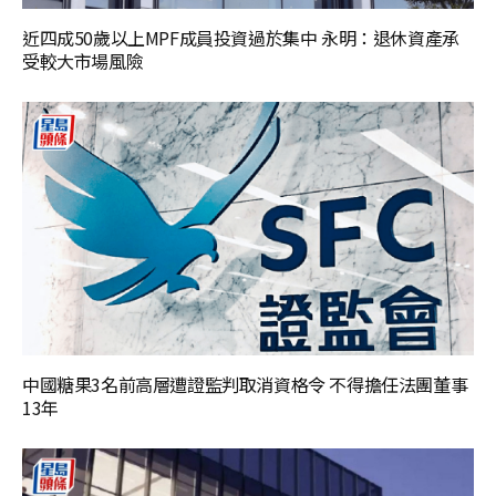
近四成50歲以上MPF成員投資過於集中 永明：退休資產承
受較大市場風險
中國糖果3名前高層遭證監判取消資格令 不得擔任法團董事
13年