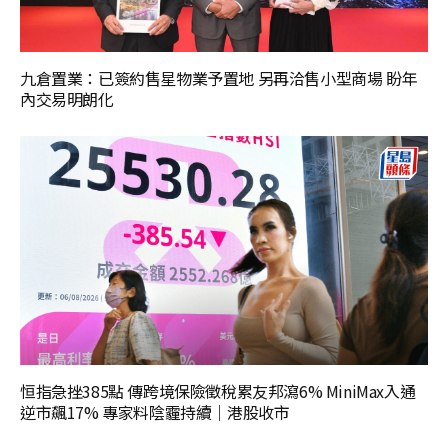
九倉置業：已簽約售星物業予置地 另再洽售小型商場 盼年
內交易明朗化
恒指急挫385點 傳跨境保險徵稅累友邦瀉6% MiniMax入通
逆市飆17% 專家料陰霾持續｜港股收市