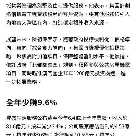
城物業管理為別墅及住宅提供服務。他表示，集團計劃
憑借機電工程業務積累的客戶資源，將其他服務線引入
內地含大灣區在內，打造穩定額外收入來源。
展望未來，陳祖偉表示，隨著政府投標機制從「價格導
向」轉向「綜合實力導向」，集團將繼續優化投標策
略，聚焦高附加值項目，保障整體盈利水平。他續指，
依託政府「北部都會區」規劃，積極參與公共房屋機電
項目，同時瞄准澳門國企10年1200億元投資機遇，進
一步拓展業務。
全年少賺9.6%
豐盛生活服務公布截至今年6月底止全年業績，收入約
81.6億元，按年減少3.4%；公司股東應佔溢利約4.53億
元，按年減少9.6%；錄得毛利10.5億元，按年少