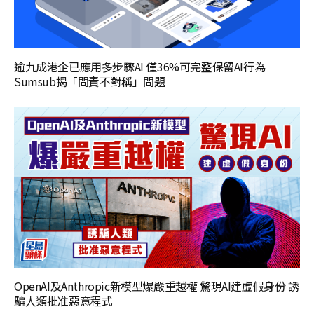
逾九成港企已應用多步驟AI 僅36%可完整保留AI行為
Sumsub揭「問責不對稱」問題
OpenAI及Anthropic新模型爆嚴重越權 驚現AI建虛假身份 誘
騙人類批准惡意程式