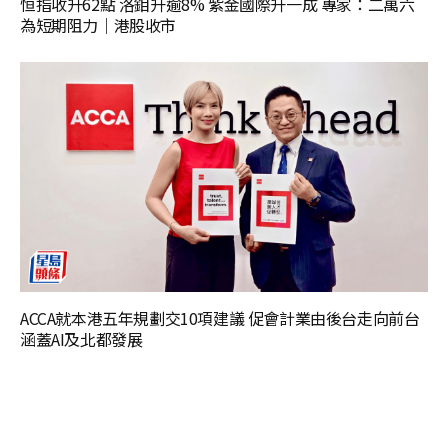
恒指收升62點 洛鉬升逾8% 紫金國際升一成 專家：二萬六
為短期阻力｜港股收市
ACCA就本港五年規劃交10項建議 促會計業由後台走向前台
涵蓋AI及北都發展