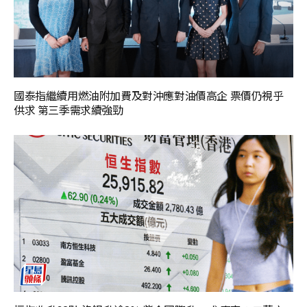
國泰指繼續用燃油附加費及對沖應對油價高企 票價仍視乎
供求 第三季需求續強勁