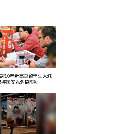
證10年新高華留學生大減
官媒抨國安為名搞限制