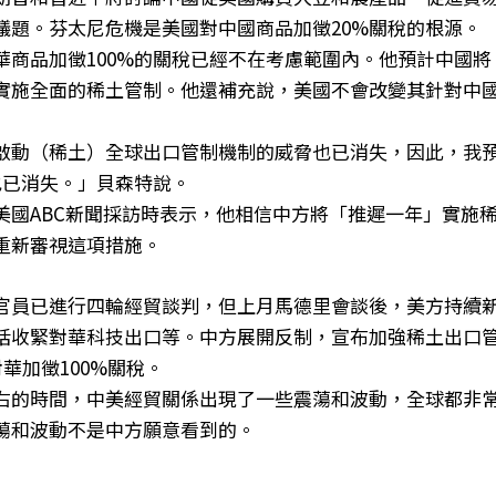
議題。芬太尼危機是美國對中國商品加徵20%關稅的根源。
華商品加徵100%的關稅已經不在考慮範圍內。他預計中國
實施全面的稀土管制。他還補充說，美國不會改變其針對中
啟動（稀土）全球出口管制機制的威脅也已消失，因此，我
也已消失。」貝森特說。
美國ABC新聞採訪時表示，他相信中方將「推遲一年」實施
重新審視這項措施。
官員已進行四輪經貿談判，但上月馬德里會談後，美方持續
括收緊對華科技出口等。中方展開反制，宣布加強稀土出口
對華加徵100%關稅。
右的時間，中美經貿關係出現了一些震蕩和波動，全球都非
蕩和波動不是中方願意看到的。