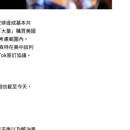
安排達成基本共
「大量」購買美國
考慮範圍內。
貝森特在美中談判
ok簽訂協議。
相信截至今天，
易平衡以及解決美