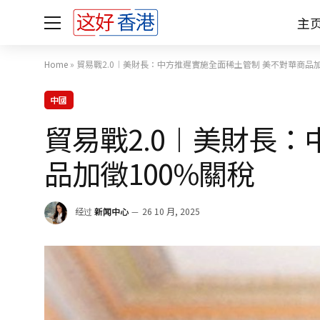
主
Home
»
貿易戰2.0︱美財長：中方推遲實施全面稀土管制 美不對華商品加
中國
貿易戰2.0︱美財長
品加徵100%關稅
经过
新闻中心
26 10 月, 2025