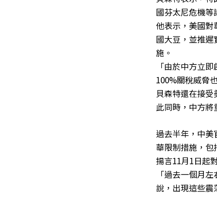
國芬太尼危機等
他表示，美國對
國大豆，並推遲
施。
「由於中方立即
100%關稅威脅
貝森特還在接受
此同時，中方將
過去半年，中美
華限制措施，包
揚言11月1日起
「過去一個月左
說，出現這些震