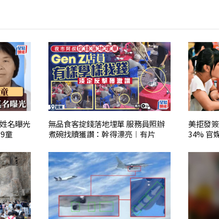
姓名曝光
無品食客掟錢落地埋單 服務員照辦
美拒發簽
9童
煮碗找贖獲讚：幹得漂亮︱有片
34% 