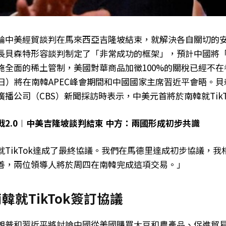
輪中美經貿談判在馬來西亞吉隆坡結束，就解決各自關切的
長貝森特形容談判制定了「非常成功的框架」，預計中國將
施全面的稀土管制，美國對華商品加徵100%的關稅已經不在
0日）將在南韓APEC峰會期間和中國國家主席習近平會晤。
播公司（CBS）新聞採訪時表示，中美元首將於南韓就TikT
戰2.0︱中美吉隆坡談判結束 中方：兩國形成初步共識
就TikTok達成了最終協議。我們在馬德里達成初步協議，我
善，兩位領導人將於周四在南韓完成這項交易。」
韓就TikTok簽訂協議
朗普和習近平將討論中國從美國購買大豆和農產品、促進貿