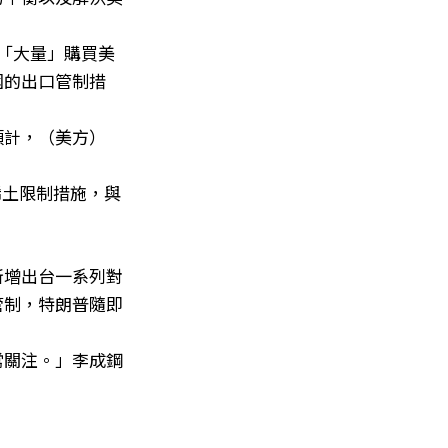
將「大量」購買美
國的出口管制措
預計，（美方）
稀土限制措施，與
新增出台一系列對
管制，特朗普隨即
常關注。」李成鋼