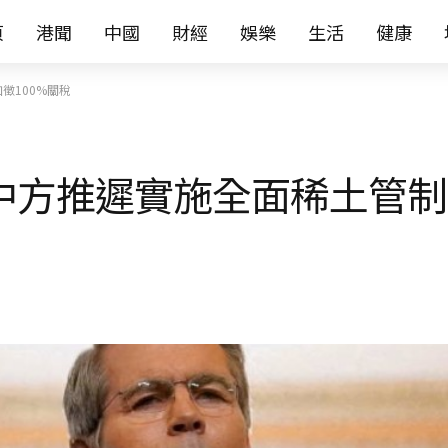
页
港聞
中國
財經
娛樂
生活
健康
徵100%關稅
：中方推遲實施全面稀土管制