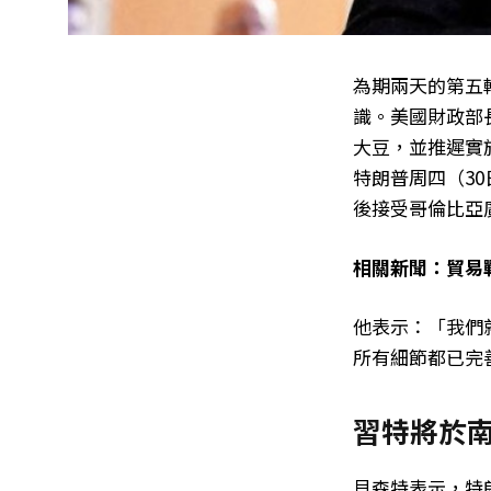
為期兩天的第五
識。美國財政部
大豆，並推遲實
特朗普周四（3
後接受哥倫比亞廣
相關新聞：貿易
他表示：「我們
所有細節都已完
習特將於南
貝森特表示，特