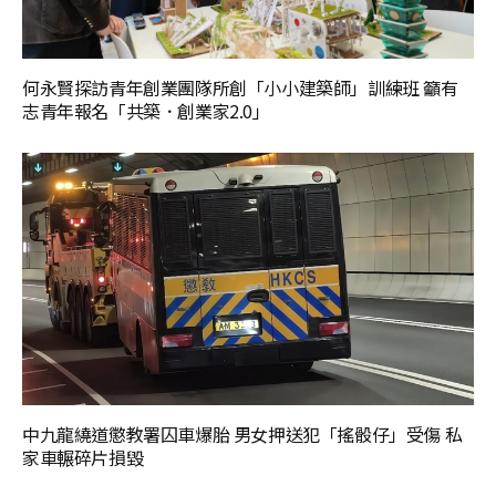
何永賢探訪青年創業團隊所創「小小建築師」訓練班 籲有
志青年報名「共築．創業家2.0」
中九龍繞道懲教署囚車爆胎 男女押送犯「搖骰仔」受傷 私
家車輾碎片損毀