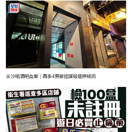
尖沙咀酒吧血案｜再多4男被控謀殺還押候訊