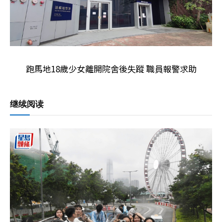
跑馬地18歲少女離開院舍後失蹤 職員報警求助
继续阅读