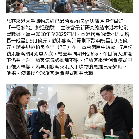
旅客來港大手購物思維已過時 姚柏良倡與灣區協作做好
「一程多站」旅遊體驗 立法會最新研究總結本港本地消
費數據，當中2018年至2025年間，本港居民的境外開支增
長一成至1,911億元，訪港旅客消費則下跌44%至1,975億
元。選委界姚柏良今早（7日）在一電台節目中透露，7月份
訪港旅客約450萬人次，較去年同期升2.6%，在目前大環境
下仍有上升，旅客氣氛勢頭都不錯，但旅客來港消費模式已
有很大轉變，若再用旅客來港大手購物的思維已是過時。
他指，疫情後全球旅客消費模式都有大轉