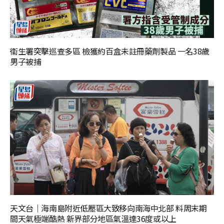
衞生署突擊巡查多區 檢獲約百盒未註冊藥劑製品 一名38歲
男子被捕
天文台｜海南島附近低壓區大致移向南海中北部 料周末期
間天氣極端酷熱 新界部分地區氣溫達36度或以上