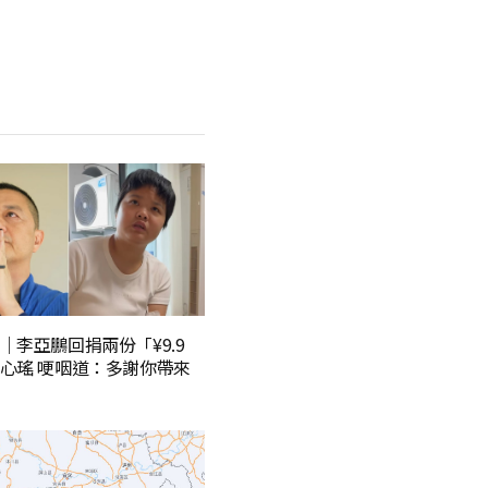
｜李亞鵬回捐兩份「¥9.9
心瑤 哽咽道：多謝你帶來