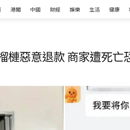
页
港聞
中國
財經
娛樂
生活
健康
購榴槤惡意退款 商家遭死亡