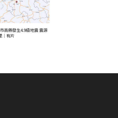
市高縣發生4.9級地震 震源
里｜有片