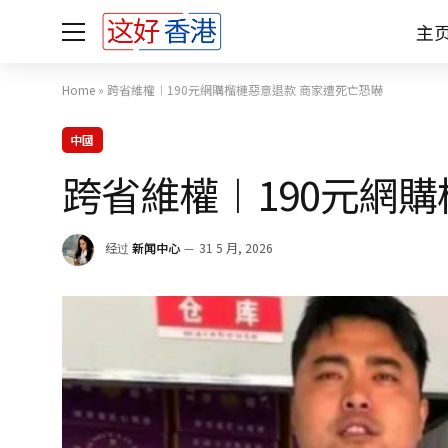
主
Home
»
跨省維權︱190元網購榴槤惡意退款 商家遭死亡恐嚇
中國
跨省維權︱190元網
经过
新闻中心
31 5 月, 2026