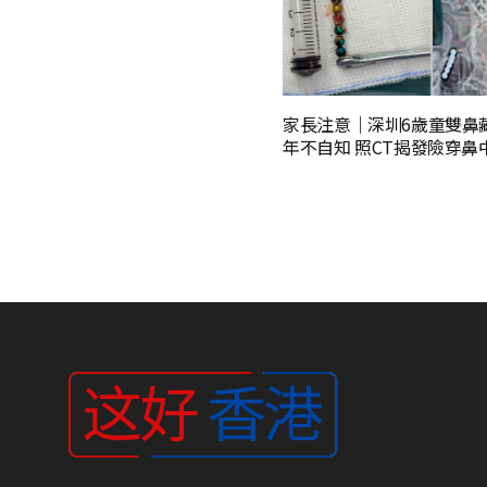
家長注意｜深圳6歲童雙鼻
年不自知 照CT揭發險穿鼻