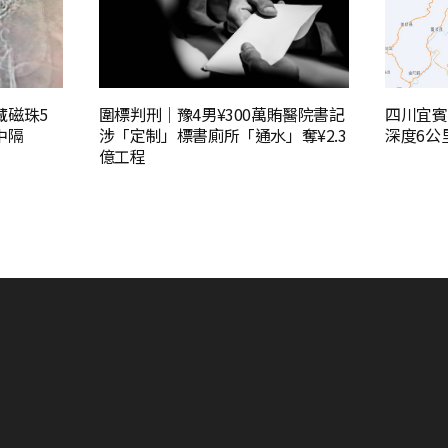
藏磁珠5
圍標判刑｜豫4男¥300萬賄醫院書記
四川宜賓
中隔
涉「定制」標書廁所「通水」奪¥2.3
深度6公
億工程