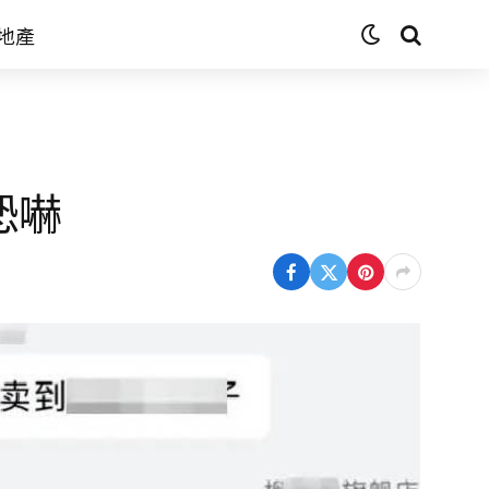
地產
恐嚇