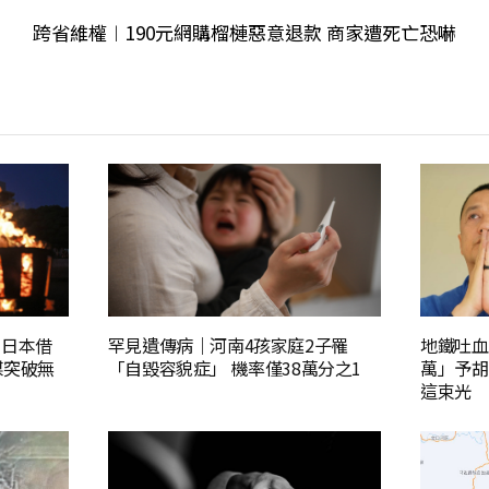
跨省維權︱190元網購榴槤惡意退款 商家遭死亡恐嚇
批日本借
罕見遺傳病｜河南4孩家庭2子罹
地鐵吐血
謀突破無
「自毀容貌症」 機率僅38萬分之1
萬」予胡
這束光