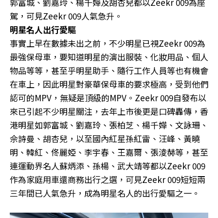
郭富城、劉嘉玲、楊千嬅及胡杏兒都以Zeekr 009為座
駕，可見Zeekr 009人氣急升。
明星名人出行愛驅
事實上早在數據未出之前，不少明星已視Zeekr 009為
最強保母車，要知道明星的演出服裝、化妝用品、個人
物品等等，甚至乎明星助手、隨行工作人員等也有機會
在車上，因此明星對豪華保母車的要求極高，受到他們
認可的MPV，無疑是頂級的MPV。Zeekr 009自發布以
來已引起不少明星關注，去年上市後更是口碑轟傳，香
港明星如郭富城、劉嘉玲、張柏芝、楊千嬅、文詠珊、
佘詩曼、胡杏兒，以至國內紅星孫紅雷、汪峰、黃曉
明、韓紅、佟麗婭、李宇春、王嘉爾、張淩赫等，甚至
連運動界名人蘇炳添、孫楊、武大靖等都以Zeekr 009
作為家庭用車還商務出行之選，可見Zeekr 009短短兩
三年間已人氣急升，成為明星名人的出行愛驅之一。