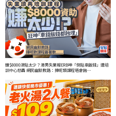
嫌$8000津貼太少？港男失業報ERB呻「倒貼車飯錢」遭培
訓中心怒轟 網民幽默教路：揀呢類課程唔會蝕…