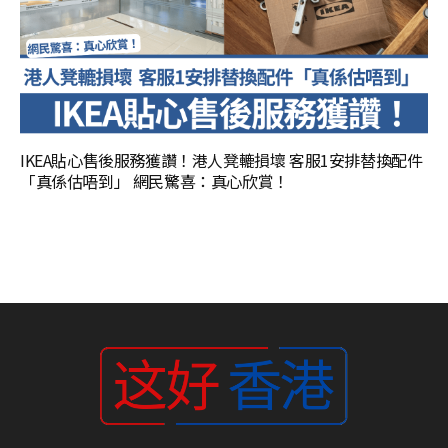
IKEA貼心售後服務獲讚！港人凳轆損壞 客服1安排替換配件
「真係估唔到」 網民驚喜：真心欣賞！