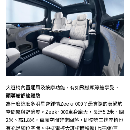
大班椅內置通風及按摩功能，有如飛機頭等艙享受。
頭等艙舒適體驗
為什麼這麼多明星會鍾情Zeekr 009？最實際的莫過於
空間感與舒適度。Zeekr 009車身龐大，長達5.2米、闊
2米、高1.8米，車廂空間非常闊落，即使第三排座椅也
有充足腳位空間。中排電控大班椅體積較(七座版)巨