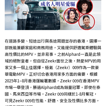
在道路多變、短途出行與長途周遊並存的香港，選擇一
部既能兼顧家庭和商務用途，又能提供舒適駕乘體驗與
高性價比的MPV，並非易事。之前Alphard一直是此領
域的絕對皇者，但自從Zeekr面世之後，熱愛MPV的用
家又多一個上佳選擇。極氪（Zeekr）009作為一款豪
華電動MPV，正好切合香港用家多方面的需要，根據
2025年1–8月香港運輸署數據，Zeekr 009在香港MPV
市場一舉登頂，勝過Alphard成為銷量冠軍。即使在泰
國、馬來西亞等市場，Zeekr 009同樣於1-8月奪冠，
可見Zeekr 009在性能、舒適、安全及性價比多方面，