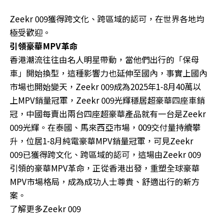
Zeekr 009獲得跨文化、跨區域的認可，在世界各地均
極受歡迎。
引領豪華MPV革命
香港潮流往往由名人明星帶動，當他們出行的「保母
車」開始換型，這種影響力也延伸至國內，事實上國內
市場也開始變天，Zeekr 009成為2025年1-8月40萬以
上MPV銷量冠軍，Zeekr 009光輝穩居超豪華四座車銷
冠，中國每賣出兩台四座超豪華產品就有一台是Zeekr
009光輝。在泰國、馬來西亞市場，009交付量持續攀
升，位居1-8月純電豪華MPV銷量冠軍，可見Zeekr
009已獲得跨文化、跨區域的認可，這場由Zeekr 009
引領的豪華MPV革命，正從香港出發，重塑全球豪華
MPV市場格局，成為成功人士尊貴、舒適出行的新方
案。
了解更多Zeekr 009