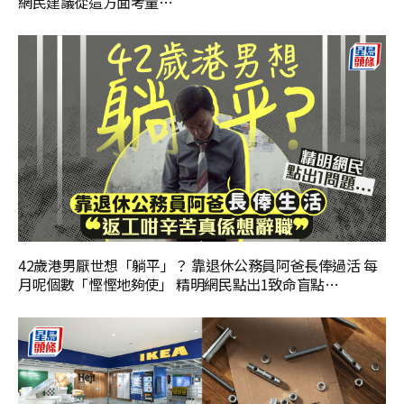
網民建議從這方面考量…
42歲港男厭世想「躺平」？ 靠退休公務員阿爸長俸過活 每
月呢個數「慳慳地夠使」 精明網民點出1致命盲點…