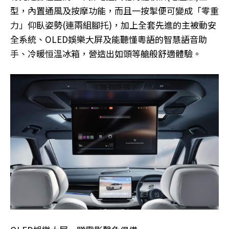
型，內置通風及按摩功能，而且一按掣便可變成「零重
力」仰臥姿勢(連兩組腳托)，加上全套先進的主被動安
全系統、OLED娛樂大屏及能聽懂粵語的智慧語音助
手、冷暖恒溫冰箱，營造出如頭等艙般舒適體驗。