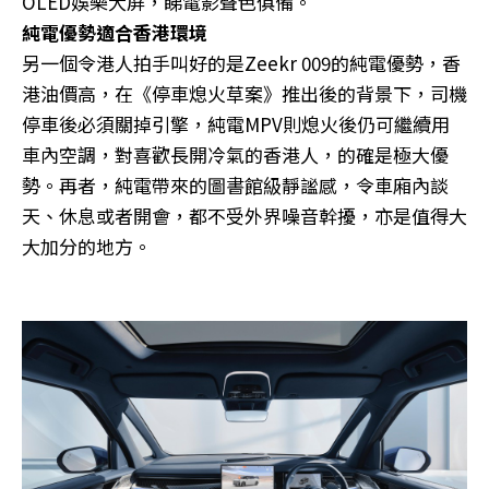
OLED娛樂大屏，睇電影聲色俱備。
純電優勢適合香港環境
另一個令港人拍手叫好的是Zeekr 009的純電優勢，香
港油價高，在《停車熄火草案》推出後的背景下，司機
停車後必須關掉引擎，純電MPV則熄火後仍可繼續用
車內空調，對喜歡長開冷氣的香港人，的確是極大優
勢。再者，純電帶來的圖書館級靜謐感，令車廂內談
天、休息或者開會，都不受外界噪音幹擾，亦是值得大
大加分的地方。