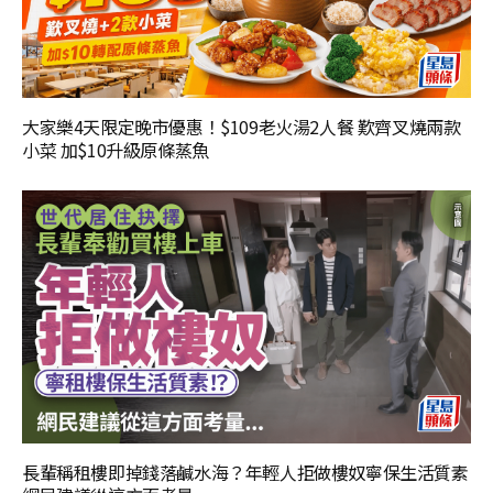
大家樂4天限定晚市優惠！$109老火湯2人餐 歎齊叉燒兩款
小菜 加$10升級原條蒸魚
長輩稱租樓即掉錢落鹹水海？年輕人拒做樓奴寧保生活質素