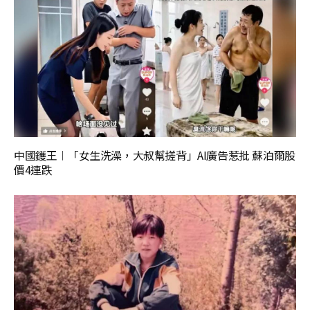
中國鑊王︱「女生洗澡，大叔幫搓背」AI廣告惹批 蘇泊爾股
價4連跌