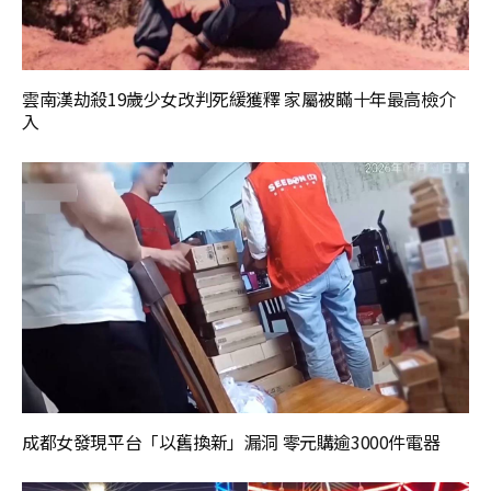
雲南漢劫殺19歲少女改判死緩獲釋 家屬被瞞十年最高檢介
入
成都女發現平台「以舊換新」漏洞 零元購逾3000件電器