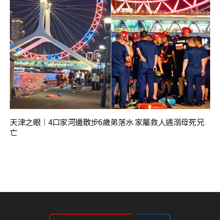
天津之眼︱4口家河邊散步6歲弟落水 家屬救人遇溺母死兄
亡