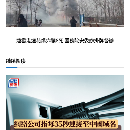
連雲港煙花爆炸釀8死 國務院安委辦掛牌督辦
继续阅读