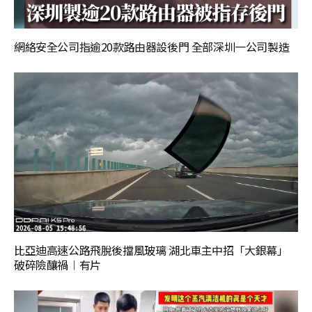
網絡安全公司指逾20款路由器設後門 全部深圳一公司製造
比亞迪高速公路飛脫後擋風玻璃 湖北車主中招「大銀幕」
破碎險釀禍︱有片