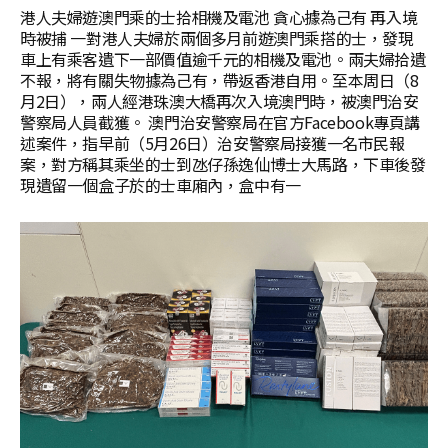
港人夫婦遊澳門乘的士拾相機及電池 貪心據為己有 再入境
時被捕 一對港人夫婦於兩個多月前遊澳門乘搭的士，發現
車上有乘客遺下一部價值逾千元的相機及電池。兩夫婦拾遺
不報，將有關失物據為己有，帶返香港自用。至本周日（8
月2日），兩人經港珠澳大橋再次入境澳門時，被澳門治安
警察局人員截獲。 澳門治安警察局在官方Facebook專頁講
述案件，指早前（5月26日）治安警察局接獲一名市民報
案，對方稱其乘坐的士到氹仔孫逸仙博士大馬路，下車後發
現遺留一個盒子於的士車廂內，盒中有一