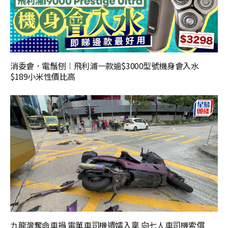
消委會．電鬚刨︱飛利浦一款逾$3000型號機身會入水
$189小米性價比高
九龍灣奪命車禍 電單車司機遺孀入稟 向七人車司機索償