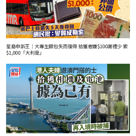
星島申訴王｜大專生銀包失而復得 拾獲者嫌$100謝禮少 索
$1,000「大利是」