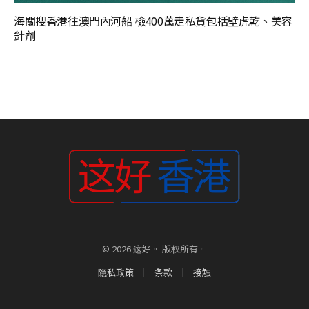
海關搜香港往澳門內河船 檢400萬走私貨包括壁虎乾、美容
針劑
© 2026 这好。 版权所有。
隐私政策
条款
接触