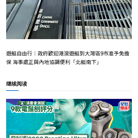
遊艇自由行︱政府歡迎港澳遊艇到大灣區9市准予免擔
保 海事處正與內地協調便利「北艇南下」
继续阅读