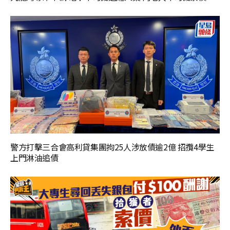
警方打擊三合會高利貸集團拘25人涉放債逾2億 招攬4學生
上門淋油追債