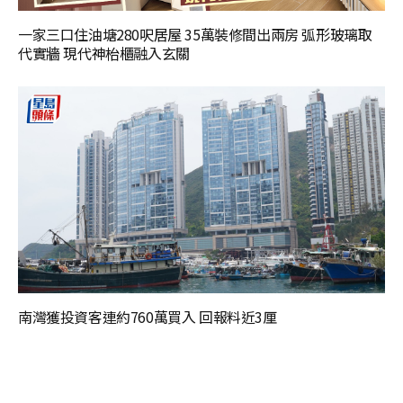
一家三口住油塘280呎居屋 35萬裝修間出兩房 弧形玻璃取
代實牆 現代神枱櫃融入玄關
南灣獲投資客連約760萬買入 回報料近3厘