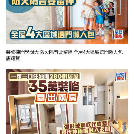
裝修揀門學問大 防火隔音要留神 全屋4大區域選門懶人包｜
唐耀賢