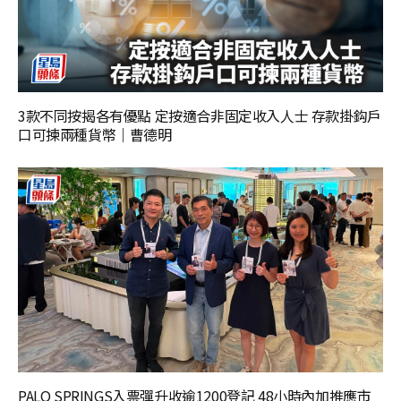
3款不同按揭各有優點 定按適合非固定收入人士 存款掛鈎戶
口可揀兩種貨幣｜曹德明
PALO SPRINGS入票彈升收逾1200登記 48小時內加推應市