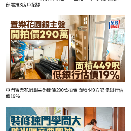
部署推3房戶招標
屯門置樂花園銀主盤開價290萬拍賣 面積449方呎 低銀行估
價19%