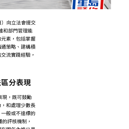
日）向立法會提交
維和部門管理能
的元素，包括掌握
溝通策略、建構積
強交流實踐經驗，
法區分表現
表現，既可鼓勵
力，和處理少數長
、一般或不達標的
謹的評核機制，