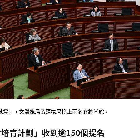
地震」，文體旅局及運物局換上兩名女將掌舵。
培育計劃」收到逾150個提名