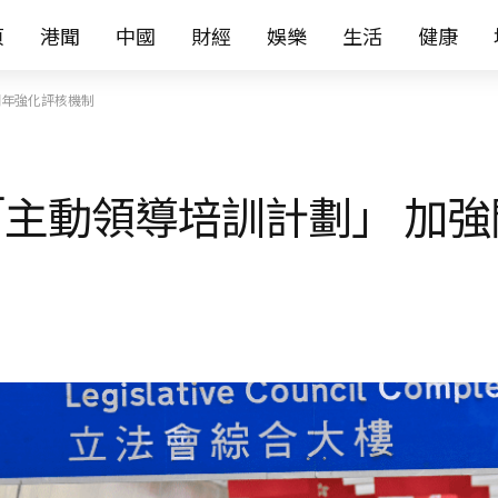
页
港聞
中國
財經
娛樂
生活
健康
明年強化評核機制
主動領導培訓計劃」 加強