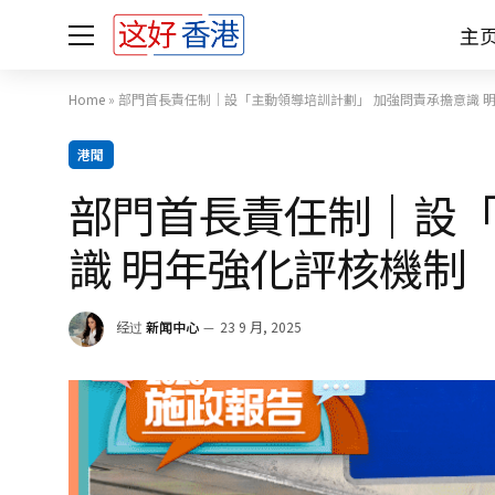
主
Home
»
部門首長責任制｜設「主動領導培訓計劃」 加強問責承擔意識 
港聞
部門首長責任制｜設「
識 明年強化評核機制
经过
新闻中心
23 9 月, 2025