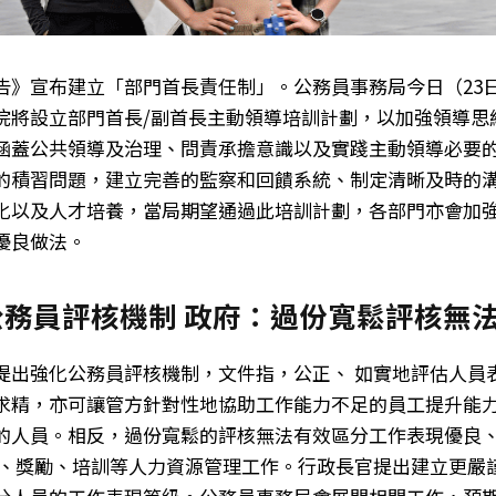
告》宣布建立「部門首長責任制」。公務員事務局今日（23
院將設立部門首長/副首長主動領導培訓計劃，以加強領導思
涵蓋公共領導及治理、問責承擔意識以及實踐主動領導必要
的積習問題，建立完善的監察和回饋系統、制定清晰及時的
化以及人才培養，當局期望通過此培訓計劃，各部門亦會加
優良做法。
公務員評核機制 政府：過份寬鬆評核無
提出強化公務員評核機制，文件指，公正、 如實地評估人員
求精，亦可讓管方針對性地協助工作能力不足的員工提升能
的人員。相反，過份寬鬆的評核無法有效區分工作表現優良
升、獎勵、培訓等人力資源管理工作。行政長官提出建立更嚴