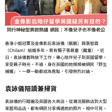
香港小姐冠軍及金像影后袁詠儀（靚靚）與張智霖
（Chilam）結婚多年，育有獨子張慕童（魔童）。近
日，袁詠儀暫時放下工作，專心陪伴兒子到英國留學，
享受親子時光。不過，身在英國的她頻頻被網民「野生
捕獲」，一舉一動都成為焦點，引發熱烈討論。
袁詠儀陪讀兼掃貨
袁詠儀的行蹤遍及英國各大商店，從潮流服飾店到大型
家居用品店，都有網民分享偶遇她的照片。相中可見，