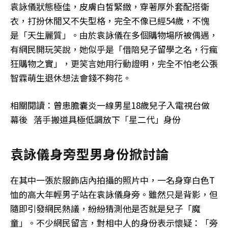
袁詠儀狀態極佳，皮膚白皙緊緻，穿著厚外套配搭衛
衣，打扮休閒又不失型格，完全不像已經54歲，不愧
是「天生麗質」。由於袁詠儀在多個購物場所被偶遇，
有網民開玩笑說，她似乎是「借陪兒子留學之名，行瘋
狂購物之實」，更笑言她用行動證明，完全不怕老公張
智霖萌生退休想法會錢不夠花。
相關閱讀：曾患膽囊炎一線男星18歲兒子入電視台做
幕後 落手搬道具極低調放下「星二代」身份
袁詠儀身旁型男身份掀討論
在其中一張於服飾店內拍攝的照片中，一名身穿白色T
恤的高大年輕男子站在袁詠儀身旁。雖然只是背影，但
隨即引發網民熱議，紛紛猜測他是否就是兒子「魔
童」。不少網民留言，對相中人的身份表示懷疑：「旁