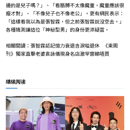
邊的是兒子嗎？」、「看胳膊不太像魔童，魔童應該很
瘦才對」、「不像兒子也不像老公」。更有網民表示：
「這樣看我以為是張智霖，但之前張智霖說沒空去。」
各種猜測讓這位「神秘型男」的身份更添疑雲。
相關閱讀：張智霖認記憶力衰退含淚嗌退休 《東周
刊》獨家直擊老婆袁詠儀現身名店激罕齋睇唔買
继续阅读