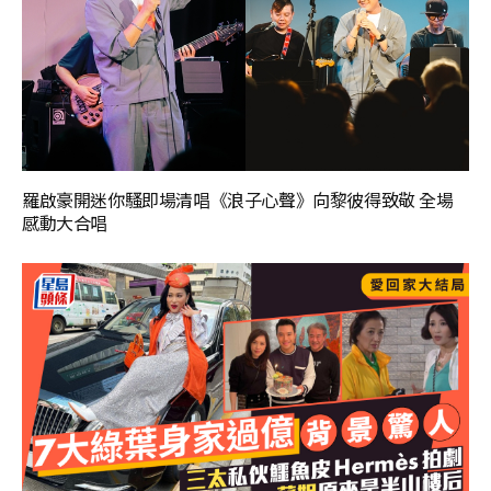
羅啟豪開迷你騷即場清唱《浪子心聲》向黎彼得致敬 全場
感動大合唱