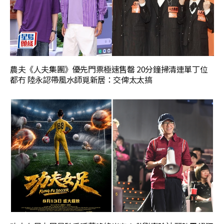
農夫《人夫集團》優先門票極速售罄 20分鐘掃清連單丁位
都冇 陸永認帶風水師覓新居：交俾太太搞