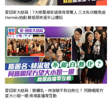
愛回家大結局｜7大綠葉身家過億背景驚人 三太私伙鱷魚皮
Hermès拍劇 蘇姐原來是半山樓后
愛回家大結局｜滕麗名、林淑敏不和白熱化？ 阿滕眼尾冇
望大小姐一眼 商場直播零互動