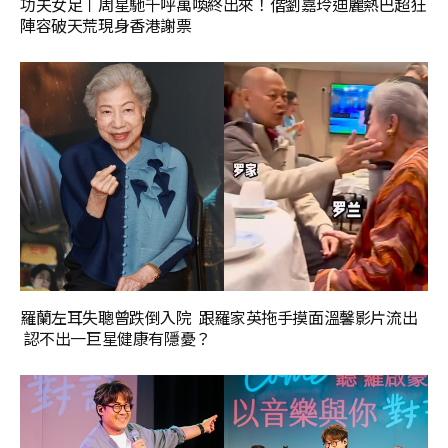
功夫女足丨周星馳千呼萬喚終出來！偕劉嘉玲迪麗熱巴超狂
陣容破天荒現身香港謝票
羅蘭左耳失聰曾跌倒入院 跟羅家英拖手摸面溫馨影片流出
認不出一巨星健康有隱憂？