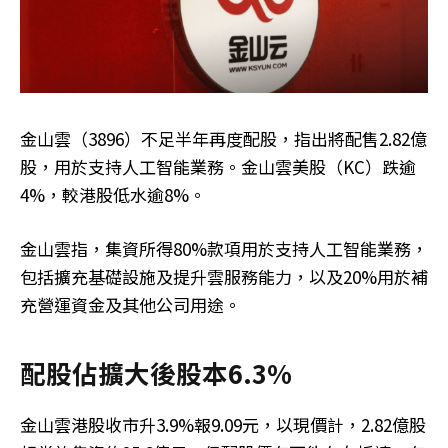
金山雲（3896）不足半年再度配股，指出將配售2.82億
股，用於支持人工智能業務。金山雲美股（KC）跌逾
4%，較港股低水逾8%。
金山雲指，集資所得80%款項用於支持人工智能業務，
包括擴充基礎設施及提升雲服務能力，以及20%用於補
充營運資金及其他公司用途。
配股佔擴大後股本6.3%
金山雲港股收市升3.9%報9.09元，以現價計，2.82億股