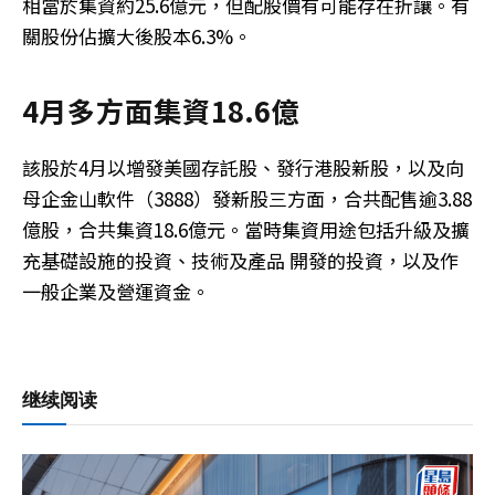
相當於集資約25.6億元，但配股價有可能存在折讓。有
關股份佔擴大後股本6.3%。
4月多方面集資18.6億
該股於4月以增發美國存託股、發行港股新股，以及向
母企金山軟件（3888）發新股三方面，合共配售逾3.88
億股，合共集資18.6億元。當時集資用途包括升級及擴
充基礎設施的投資、技術及產品 開發的投資，以及作
一般企業及營運資金。
继续阅读