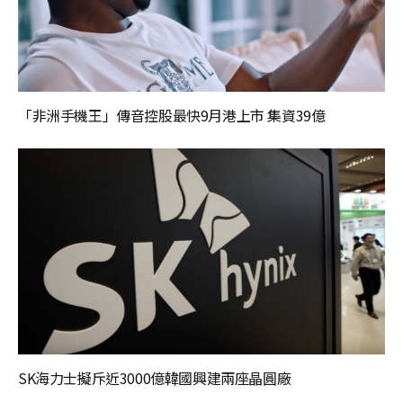
「非洲手機王」傳音控股最快9月港上市 集資39億
SK海力士擬斥近3000億韓國興建兩座晶圓廠