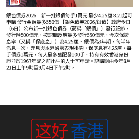
銀色債券2026｜新一批銀債每手1萬元 最少4.25厘 8.21起可
申購 發行金額最多550億 【銀色債券2026/銀債】政府今日
（6日）公布新一批銀色債券（簡稱「銀債」）發行細節，
發行額500億元，按認購反應最多發行550億元，今次保證
息率（又稱「保底息」）為4.25厘。 銀債為3年期，每半年
派息一次，浮息與本港通脹表現掛鈎，保底息有4.25厘。每
手債券1萬元，每人最多獲配發100手。持有有效香港身份
證並於1967年或之前出生的人士可申請。認購期由今年8月
21日上午9時至9月4日下午2時，