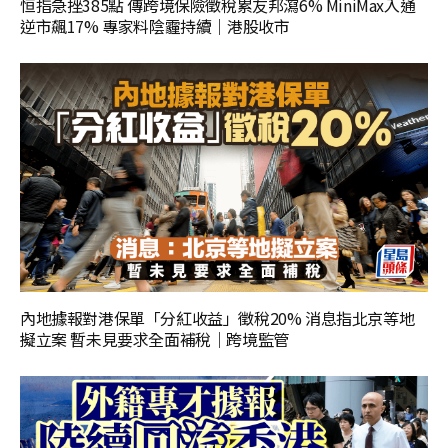
恒指急挫385點 傳跨境保險徵稅累友邦瀉6% MiniMax入通
逆市飆17% 專家料陰霾持續｜港股收市
內地據報對港保單「分紅收益」徵稅20% 消息指北京等地
擬立案 暫未見要求全面補稅｜跨境監管