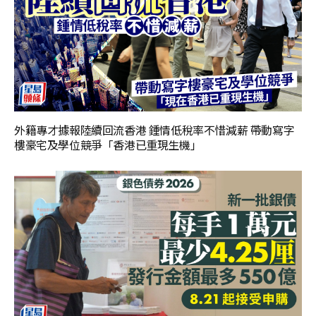
外籍專才據報陸續回流香港 鍾情低稅率不惜減薪 帶動寫字
樓豪宅及學位競爭「香港已重現生機」