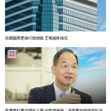
信銀國際更換行政總裁 王珺威將接任
電費燃料費或緩步上調 中電蔣東強：淨電費加幅遠低於油