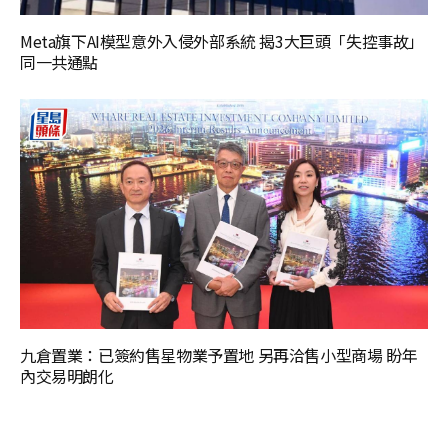
Meta旗下AI模型意外入侵外部系統 揭3大巨頭「失控事故」
同一共通點
九倉置業：已簽約售星物業予置地 另再洽售小型商場 盼年
內交易明朗化