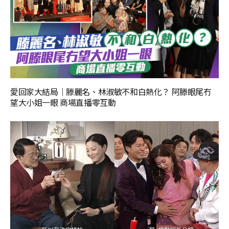
愛回家大結局｜滕麗名、林淑敏不和白熱化？ 阿滕眼尾冇
望大小姐一眼 商場直播零互動