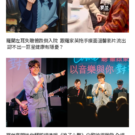
羅蘭左耳失聰曾跌倒入院 跟羅家英拖手摸面溫馨影片流出
認不出一巨星健康有隱憂？
羅啟豪開迷你騷即場清唱《浪子心聲》向黎彼得致敬 全場