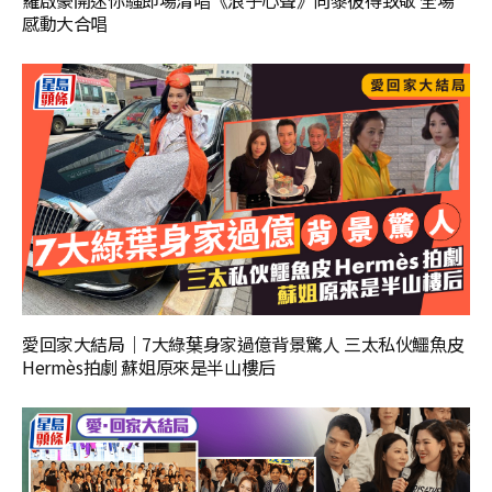
感動大合唱
愛回家大結局｜7大綠葉身家過億背景驚人 三太私伙鱷魚皮
Hermès拍劇 蘇姐原來是半山樓后