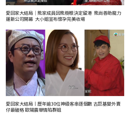
愛回家大結局｜熊家成員因熊樹根決定留港 熊尚善助龍力
蓮新公司開幕 大小姐宣布懷孕完美收場
愛回家大結局丨歷年逾30位神級客串逐個數 古巨基變外賣
仔最破格 歐陽震華情陷群姐