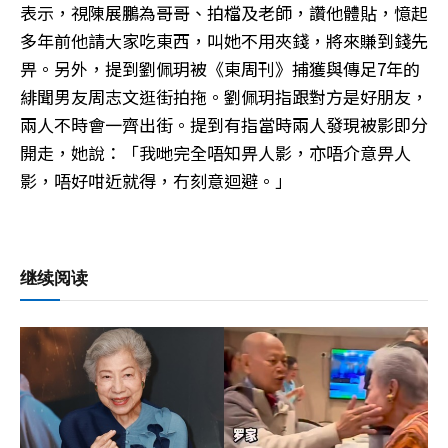
表示，視陳展鵬為哥哥、拍檔及老師，讚他體貼，憶起
多年前他請大家吃東西，叫她不用夾錢，將來賺到錢先
畀。另外，提到劉佩玥被《東周刊》捕獲與傳足7年的
緋聞男友周志文逛街拍拖。劉佩玥指跟對方是好朋友，
兩人不時會一齊出街。提到有指當時兩人發現被影即分
開走，她說：「我哋完全唔知畀人影，亦唔介意畀人
影，唔好咁近就得，冇刻意迴避。」
继续阅读