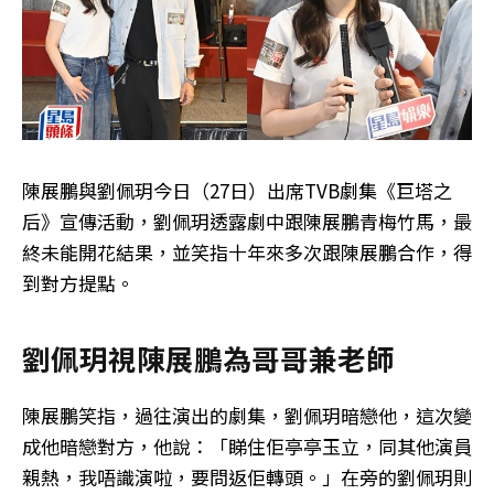
陳展鵬與劉佩玥今日（27日）出席TVB劇集《巨塔之
后》宣傳活動，劉佩玥透露劇中跟陳展鵬青梅竹馬，最
終未能開花結果，並笑指十年來多次跟陳展鵬合作，得
到對方提點。
劉佩玥視陳展鵬為哥哥兼老師
陳展鵬笑指，過往演出的劇集，劉佩玥暗戀他，這次變
成他暗戀對方，他說：「睇住佢亭亭玉立，同其他演員
親熱，我唔識演啦，要問返佢轉頭。」在旁的劉佩玥則