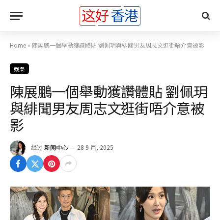
Home
»
陳展鵬一個舉動獲讚體貼 劉佩玥與緋聞男友周志文逛街唔介意被影
娛樂
陳展鵬一個舉動獲讚體貼 劉佩玥
與緋聞男友周志文逛街唔介意被
影
经过
新闻中心
28 9 月, 2025