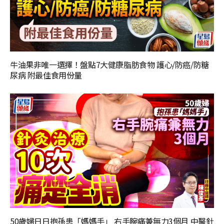
牛油果非唯一選擇！盤點7大健康脂肪食物 護心/防癌/防糖
尿病 附最佳食用份量
50歲婦日日抱孫患「媽媽手」 右手腕痛兼無力3個月 中醫針