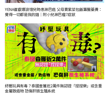
YENA崔叡娜淚憶兒時患淋巴癌 父母賣紫菜包飯籌醫藥費：
覺得一切都是我的錯｜附小兒淋巴瘤7症狀
紓壓玩具有毒？泰國查獲近2萬件無認證「捏捏樂」或含重
金屬致癌物 恐傷肝損生殖系統