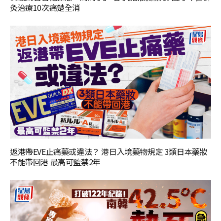
灸治療10次痛楚全消
返港帶EVE止痛藥或違法？ 港日入境藥物規定 3類日本藥妝
不能帶回港 最高可監禁2年