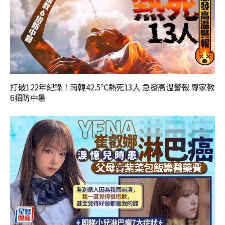
打破122年紀錄！南韓42.5℃熱死13人 急發高溫警報 專家教
6招防中暑