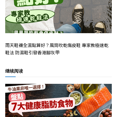
雨天鞋襪全濕點算好？風筒吹乾傷皮鞋 專家教極速乾
鞋法 防濕鞋引發香港腳灰甲
继续阅读