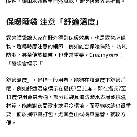
酸性，讓雨水殘留至自然風乾，會令帳幕容易折舊。
保暖睡袋 注意「舒適溫度」
露營睡袋讓大家在野外得到保暖效果，也是露營必備
物。選購時應注意的細節，例如能否保暖隔熱、 防風
防潮，甚至便於攜帶，也非常重要。Creamy表示︰
「睡袋會標示『
舒適溫度』，是指一般用者，能夠在該溫度下舒適睡
眠，例如舒適溫度標示在攝氏7至11度，即在攝氏7至
11度使用會最合適。部分睡袋具備防潑水表層或抗濕
材質，能應對夜間露水或濕冷環境。而壓縮收納也很重
要，便於攜帶與打包，尤其登山或機車露營，就較方
便。」