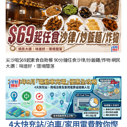
尖沙咀$69起素食自助餐 90分鐘任食沙律/炒飯麵/炸物 網民
大讚：味道好，環境闊落