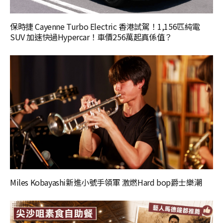
保時捷 Cayenne Turbo Electric 香港試駕！1,156匹純電
SUV 加速快過Hypercar！車價256萬起真係值？
Miles Kobayashi新進小號手領軍 激燃Hard bop爵士樂潮