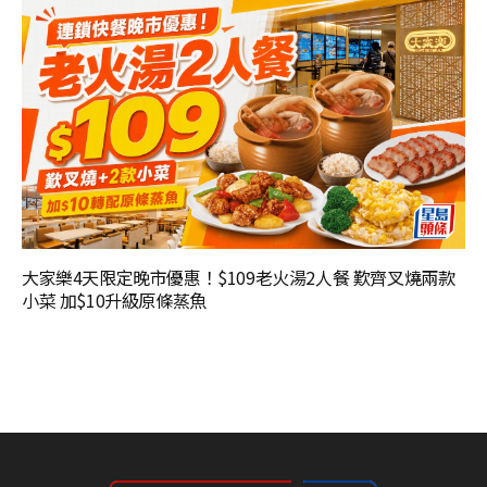
大家樂4天限定晚市優惠！$109老火湯2人餐 歎齊叉燒兩款
小菜 加$10升級原條蒸魚