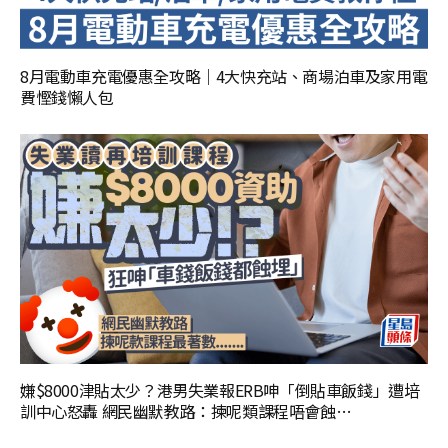
8月電動車充電優惠全攻略｜4大快充站、商場泊車及家用電
費慳錢懶人包
嫌$8000津貼太少？港男失業報ERB呻「倒貼車飯錢」遭培
訓中心怒轟 網民幽默教路：揀呢類課程唔會蝕…