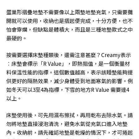
蛋巢形摺疊地墊不需要像以上兩墊地墊充氣，只需要攤
開就可以使用，收納也是摺起便完成，十分方便，也不
怕會穿爛，但缺點是體積大，而且是三種地墊款式之中
最硬的。
按需要選擇床墊種類後，還需注意甚麼？Creamy表示
︰床墊會標示「R Value」，即熱阻值，是一個衡量材
料保溫性能的指標。這個數值越高，表示該睡墊能夠提
供更好的隔熱效果，減少身體受到地面寒氣的影響。例
如冬天可以3至4為指標，下雪的地方R Value 需要達4
以上。
床墊使用後，可先用濕布擦拭，再用乾布去除水氣。請
勿將地墊直接浸泡清洗，避免水氣從充氣口進入地墊
內。收納前，請先確認地墊是乾燥的情況下，才可捲起