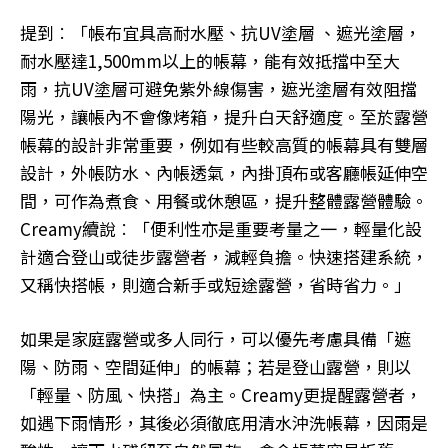
提到︰「帳布宜具高耐水壓、抗UV塗層 、遮光塗層，
耐水壓達1,500mm以上的帳幕，能有效抵擋中至大
雨，抗UV塗層可避免紫外線傷害，遮光塗層有效阻擋
陽光，讓帳內不會像烤箱，提升白天舒適度。至於露營
帳幕的設計非常重要，例如有些較高質的帳幕具有雙層
設計，外帳防水、內帳透氣，內掛頂布或客廳帳延伸空
間，可作為煮食、用餐或休憩區，提升整體露營體驗。
Creamy續說︰「便利性亦是重要考量之一，輕量化設
計適合登山或徒步露營者，減輕負擔。快速搭建系統，
又稱快搭帳，則適合新手或短途露營，省時省力。」
如果是家庭露營或多人同行，可以優先考慮具備「遮
陽、防雨、空間延伸」的帳幕；若是登山露營，則以
「輕量、防風、快搭」為主。Creamy更提醒露營者，
如遇下雨情形，其後必須徹底用清水沖洗帳幕，因雨是