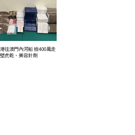
港往澳門內河船 檢400萬走
壁虎乾、美容針劑