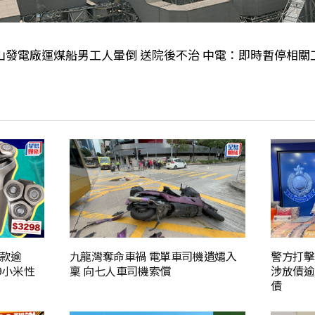
山發電廠運煤船男工人暈倒 送院後不治 中電：即時暫停相關
款逾
九龍灣奪命車禍 電單車司機遺孀入
警方打擊
89小米性
稟 向七人車司機索償
涉放債逾
債