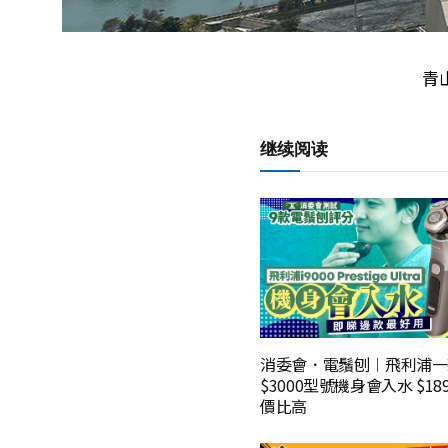
青
继续阅读
消委會．電鬚刨︱飛利浦一
$3000型號機身會入水 $1
價比高