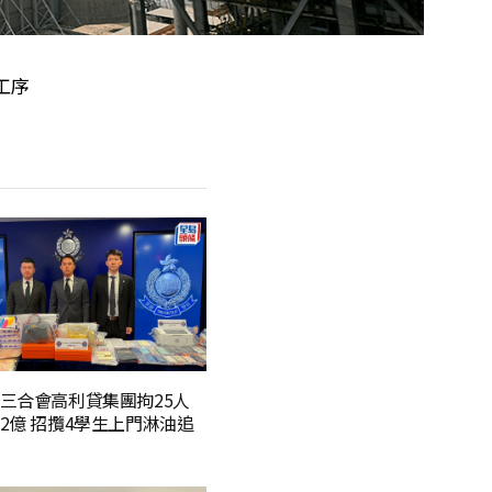
工序
三合會高利貸集團拘25人
2億 招攬4學生上門淋油追