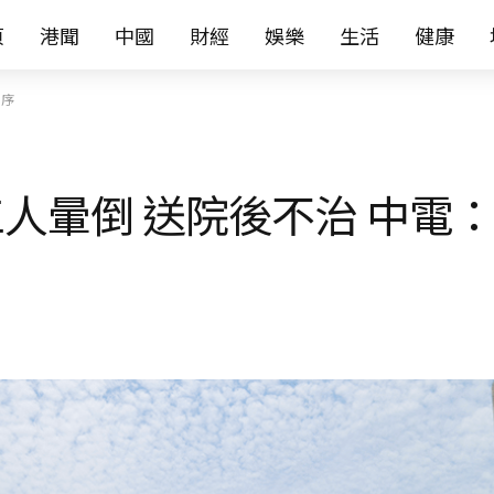
页
港聞
中國
財經
娛樂
生活
健康
工序
人暈倒 送院後不治 中電