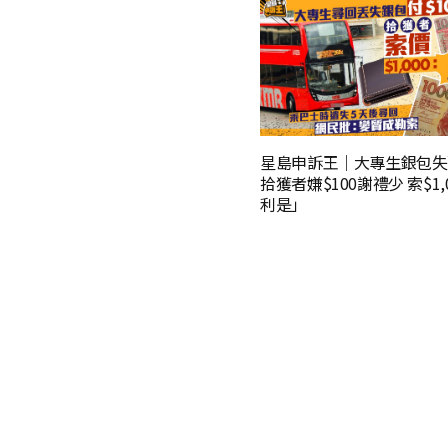
星島申訴王｜大專生銀包失
拾獲者嫌$100謝禮少 索$1,
利是」