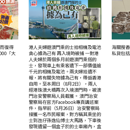
而復得
港人夫婦遊澳門乘的士拾相機及電池
海關搜香
000「大
貪心據為己有 再入境時被捕 一對港
私貨包括
人夫婦於兩個多月前遊澳門乘搭的
士，發現車上有乘客遺下一部價值逾
千元的相機及電池。兩夫婦拾遺不
報，將有關失物據為己有，帶返香港
自用。至本周日（8月2日），兩人
經港珠澳大橋再次入境澳門時，被澳
門治安警察局人員截獲。 澳門治安
警察局在官方Facebook專頁講述案
件，指早前（5月26日）治安警察局
接獲一名市民報案，對方稱其乘坐的
士到氹仔孫逸仙博士大馬路，下車後
發現遺留一個盒子於的士車廂內，盒