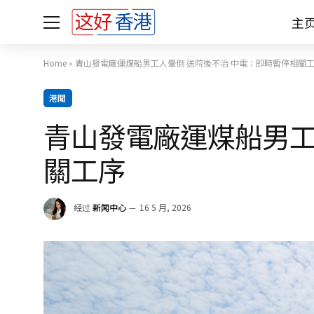
主
Home
»
青山發電廠運煤船男工人暈倒 送院後不治 中電：即時暫停相關
港聞
青山發電廠運煤船男工
關工序
经过
新闻中心
16 5 月, 2026