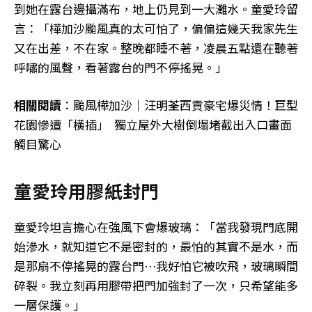
到她在露台邊攝滿布，地上仍見到一大灘水。童愛玲留
言：「樺加沙颱風真的太可怕了，偏偏這幾天我家先生
又在出差，不在家。整晚都睡不著，凌晨五點還在聽著
呼嘯的風聲，看著露台的門不停搖晃。」
相關閱讀
：颱風樺加沙｜汪明荃西貢豪宅爆災情！巨型
花園慘遭「橫插」 獨立屋外大樹倒塌堵截出入口畫面
觸目驚心
童愛玲用膠紙封門
童愛玲坦言擔心在強風下會爆玻璃：「當我發現門底開
始滲水，就知道它不是密封的，最怕的其實不是水，而
是那扇不停搖晃的露台門⋯我好怕它被吹飛，玻璃瞬間
碎裂。我立刻再用膠帶把門加強封了一次，只希望能多
一層保護。」