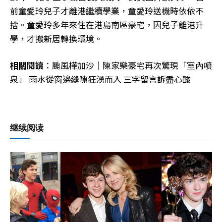
前童愛玲兒子才離港繼續學業，童愛玲送機時依依不
捨。童愛玲多年來住在港島南區豪宅，因兒子離港升
學，才搬新居轉換環境。
相關閱讀
：颱風樺加沙｜陳家樂豪宅再次驚現「室內噴
泉」 雨水從窗邊縫隙狂湧而入 三字留言訴盡心酸
继续阅读