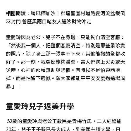
相關閱讀
：颱風樺加沙丨鄧達智圍村道路變河流盆栽倒
冧封門 曾歷黑雨目睹友人遇險財物沖走
童愛玲因為老公、兒子不在身邊，只能獨自清空客廳：
「然後我一個人，把整個客廳清空，特別是那些最珍貴
的照片，除了牆上那一張拿不下來，其他能搬的全都收
好了。那一刻，我突然能夠體會，當人們遇上火災或天
災時，心裡的那種無助與恐懼。有時候不是怕東西壞
掉，而是怕留下遺憾。願大家都能平平安安度過這場風
暴 」。
童愛玲兒子返美升學
52歲的童愛玲與老公王敦民是青梅竹馬，二人結婚逾
20年，兒子王子毅已長大成人，到美國升讀大學，日