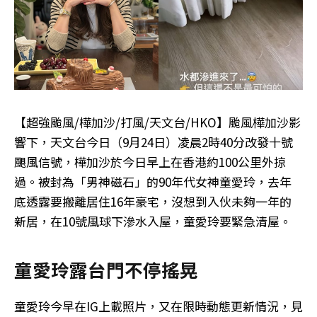
【超強颱風/樺加沙/打風/天文台/HKO】颱風樺加沙影
響下，天文台今日（9月24日）凌晨2時40分改發十號
颶風信號，樺加沙於今日早上在香港約100公里外掠
過。被封為「男神磁石」的90年代女神童愛玲，去年
底透露要搬離居住16年豪宅，沒想到入伙未夠一年的
新居，在10號風球下滲水入屋，童愛玲要緊急清屋。
童愛玲露台門不停搖晃
童愛玲今早在IG上載照片，又在限時動態更新情況，見