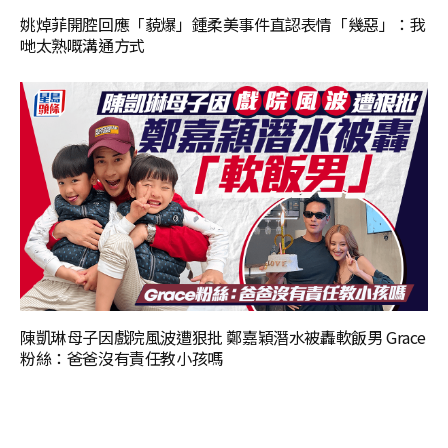
姚焯菲開腔回應「藐爆」鍾柔美事件直認表情「幾惡」：我
哋太熟嘅溝通方式
陳凱琳母子因戲院風波遭狠批 鄭嘉穎潛水被轟軟飯男 Grace
粉絲：爸爸沒有責任教小孩嗎