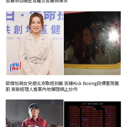
發展項目隨密友離世發展商爆煲
歐倩怡與女兒遊北京取經扮靚 苦練Kick Boxing目標重現腹
肌 簽新經理人進軍內地懶理網上炒作