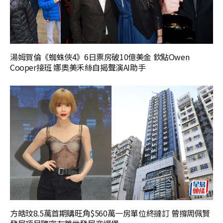
湯姆賀倫《蜘蛛俠4》6日票房破10億美金 欽點Owen
Cooper接班 娜奧美禾絲自揭聲演AI助手
方皓玟8.5萬首期購旺角$560萬一房單位終撻訂 曾撐周佩賢