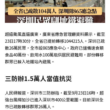
超級颱風直逼廣東，廣東省應急管理廳資料顯示，截至
23日17時30分，全省已提前轉移1044215人。深圳已疏
散26萬民眾，全市設865應急中心，政府已儲備速食類
食品40萬份、飲用水100萬瓶供居民避難用，部份轉移
群眾已躲入地鐵站內避風。
三防辦1.5萬人當值抗災
人民網報道，深圳市三防辦指，截至9月23日16時，超
強台風樺加沙已進入深圳市400公里範圍。目前深圳全
市已疏散轉移群眾26萬人。