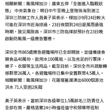
相關新聞：颱風樺加沙︱廣東五停「全面進入臨戰狀
態」 中央氣象台：明日中午至晚上登陸珠海到湛江
深圳三防辦工作人員黃子英表示，樺加沙9月24日較大
可能在深圳市近海掠過，23日夜間到24日是風雨最強
時期，致災風險高。深圳市三防指揮部預計在23日晚
啟動防颱風一級應急響應。
深圳全市865處應急避難場所已全部開放，並儲備速食
類食品40萬份、飲用水100萬瓶，以及充足的行軍床、
被子、衣服等生活用品。截至目前，深圳全市共疏散轉
移群眾26萬人，各避難場所已集中安置群眾4.5萬人。
相關新聞：颱風樺加沙︱花蓮堰塞湖湧出6000個游池
洪水 71人受困2失蹤
黃子英表示，當前深圳各級單位1.5萬餘名三防責任人
全部在崗，嚴格落實24小時值班值守和領導帶班制