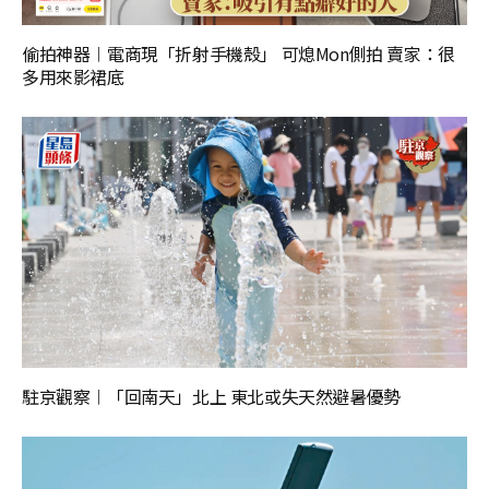
偷拍神器︱電商現「折射手機殼」 可熄Mon側拍 賣家：很
多用來影裙底
駐京觀察︱「回南天」北上 東北或失天然避暑優勢