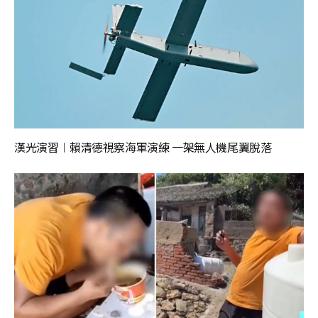
漢光演習︱賴清德視察海軍演練 一架無人機尾翼脫落