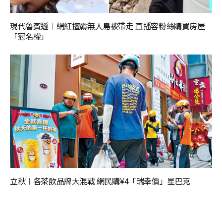
現代魯賓遜︱網紅擅霸無人島被帶走 直播容粉絲購買房屋
「冠名權」
立秋︱各茶飲品牌大混戰 網民購¥4「瑞幸價」星巴克