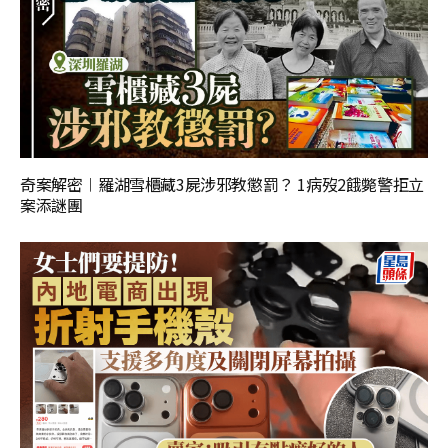
奇案解密︱羅湖雪櫃藏3屍涉邪教懲罰？ 1病歿2餓斃警拒立
案添謎團