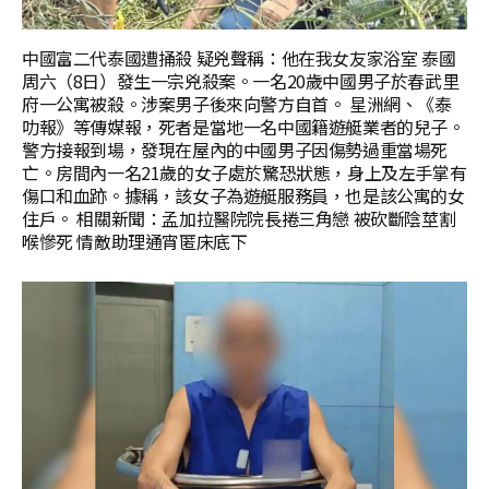
中國富二代泰國遭捅殺 疑兇聲稱：他在我女友家浴室 泰國
周六（8日）發生一宗兇殺案。一名20歲中國男子於春武里
府一公寓被殺。涉案男子後來向警方自首。 星洲網、《泰
叻報》等傳媒報，死者是當地一名中國籍遊艇業者的兒子。
警方接報到場，發現在屋內的中國男子因傷勢過重當場死
亡。房間內一名21歲的女子處於驚恐狀態，身上及左手掌有
傷口和血跡。據稱，該女子為遊艇服務員，也是該公寓的女
住戶。 相關新聞：孟加拉醫院院長捲三角戀 被砍斷陰莖割
喉慘死 情敵助理通宵匿床底下