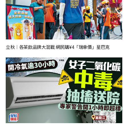
立秋︱各茶飲品牌大混戰 網民購¥4「瑞幸價」星巴克