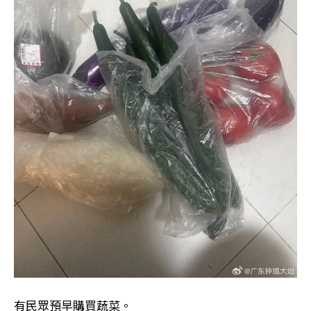
有民眾預早購買蔬菜。