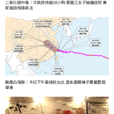
二氧化碳中毒｜冷氣房待逾30小時 黑龍江女子抽搐送院 專
家揭自保換氣法
颱風白海豚︱今日下午最接近台北 雲系面積幾乎覆蓋整個
華東