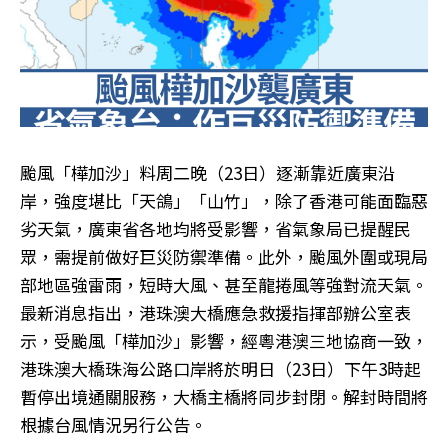
颱風「樺加沙」料周二晚（23日）逐漸靠近廣東沿
岸，強度堪比「天鴿」「山竹」，除了香港可能面臨惡
劣天氣，廣東省各地均將受影響，省氣象局已提醒民
眾，需提前做好巨災防禦準備。此外，颱風外圍或現局
部地區強雷雨，短時大風、甚至龍捲風等強對流天氣。
最新消息指出，港珠澳大橋應急救援指揮部辦公室表
示，受颱風「樺加沙」影響，經粵港澳三地協商一致，
港珠澳大橋珠海公路口岸將於明日（23日）下午3時起
暫停出境通關服務，大橋主橋將同步封閉。解封時間將
根據台風情況另行公告。