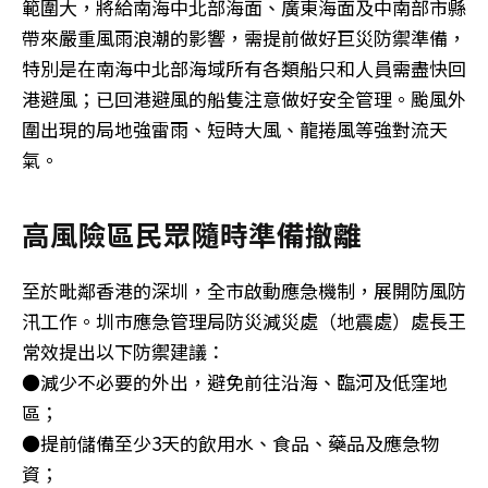
範圍大，將給南海中北部海面、廣東海面及中南部市縣
帶來嚴重風雨浪潮的影響，需提前做好巨災防禦準備，
特別是在南海中北部海域所有各類船只和人員需盡快回
港避風；已回港避風的船隻注意做好安全管理。颱風外
圍出現的局地強雷雨、短時大風、龍捲風等強對流天
氣。
高風險區民眾隨時準備撤離
至於毗鄰香港的深圳，全市啟動應急機制，展開防風防
汛工作。圳市應急管理局防災減災處（地震處）處長王
常效提出以下防禦建議：
●減少不必要的外出，避免前往沿海、臨河及低窪地
區；
●提前儲備至少3天的飲用水、食品、藥品及應急物
資；