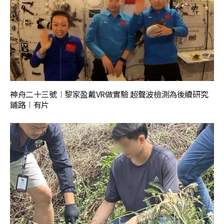
神舟二十三號︱黎家盈戴VR做實驗 超聲波檢測為後續研究
鋪路︱有片