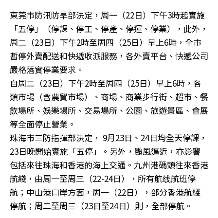
東莞市防汛防旱部決定，周一（22日）下午3時起實施
「五停」（停課、停工、停產、停運、停業），此外，
周二（23日）下午2時至周四（25日）早上6時，全市
暫停外賣配送和快遞收派服務，各外賣平台、快遞公司
嚴格落實停業要求。
自周二（23日）下午2時至周四（25日）早上6時，各
類市場（含農貿市場）、商場、商業步行街、超市、餐
飲場所、娛樂場所、交易場所、公園、旅遊景區、會展
等全面停止營業。
珠海市三防指揮部決定， 9月23日、24日均全天停課，
23日晚開始實施「五停」。另外，颱風逼近，亦影響
包括來往珠海和香港的海上交通。九州港碼頭往來香港
航綫，由周一至周三（22-24日），所有航线航班停
航；中山港口岸方面，周一（22日），部分香港航綫
停航；周二至周三（23日至24日）則，全部停航。