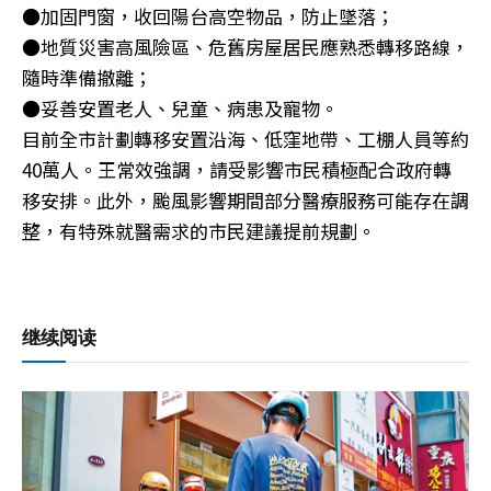
●加固門窗，收回陽台高空物品，防止墜落；
●地質災害高風險區、危舊房屋居民應熟悉轉移路線，
隨時準備撤離；
●妥善安置老人、兒童、病患及寵物。
目前全市計劃轉移安置沿海、低窪地帶、工棚人員等約
40萬人。王常效強調，請受影響市民積極配合政府轉
移安排。此外，颱風影響期間部分醫療服務可能存在調
整，有特殊就醫需求的市民建議提前規劃。
继续阅读