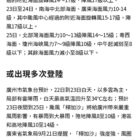
23日至24日，南海中北部海面、廣東海面風力10-14
級，其中颱風中心經過的附近海面旋轉風15-17級，陣
風17級以上。
25日，北部灣海面風力10～13級陣風14～15級；粵西
海面、瓊州海峽風力7～9級陣風10級，中午起減弱至8
級以下；其餘海面風力減小至8級以下。
或出現多次登陸
廣州市氣象台預計，22日到23日白天，以多雲為主，
局部有雷陣雨，白天最高氣溫回升至34℃左右；預計
23日夜間到25日，颱風「樺加沙」將給廣州帶來嚴重
風雨影響，有暴雨到大暴雨，陸地陣風8至10級，港區
和高地陣風10至14級。
廣東省氣象局9月21日提醒，「樺加沙」強度強、風圈