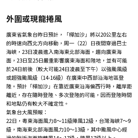
外圍或現龍捲風
廣東省氣象台昨日預計，「樺加沙」將以20公里左右
的時速向西北方向移動，周一（22）日夜間穿過巴士
海峽，23日凌晨進入南海東北部海面，趨向廣東海
面，23日至25日嚴重影響廣東海面和陸地，並有可能
於24日前後（較大可能24日凌晨至下午）以強颱風級
或超強颱風級（14-16級）在廣東中西部沿海地區登
陸。預計「樺加沙」在靠近廣東沿海偏西行時，離岸距
離近，存在隨時登陸、多次登陸的可能，因而登陸時間
和地點仍有較大不確定性。
氣象台大風預報：
22日，粵東海面風力8～11級陣風12級，台灣海峽7～9
級，南海東北部海面風力10～13級，其中颱風中心經
過的附近海面旋轉風14～17級，陣風17級以上。