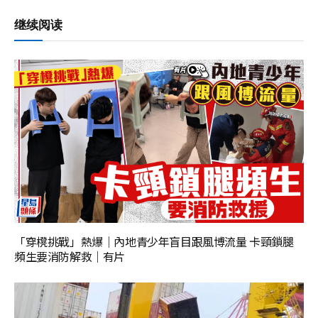
继续阅读
「穿櫈挑戰」熱爆｜內地青少年盲目跟風博流量 卡頸鎖腿
頻生要消防解救｜有片