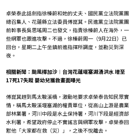
卓榮泰此話劍指徐榛蔚和她的丈夫、國民黨立法院黨團
總召集人、花蓮縣立法委員傅崑萁。民進黨立法院黨團
前幹事長吳思瑤周二也發文，指責徐榛蔚人在海外，一
些網軍也跟進攻擊。不過，徐榛蔚周一（9月22日）已
回台，星期二上午坐鎮前進指揮所調度，並勘災到深
夜。
相關新聞：颱風樺加沙︱台灣花蓮堰塞湖湧洪水 增至
17死17失蹤 嬰幼兒獲救畫面曝光
傅崑萁趕到馬太鞍溪橋，激動地要求卓榮泰告知民眾實
情，稱馬太鞍溪堰塞湖的權責單位，從高山上游是農業
部林業署，河川中段是水土保持署，河川下段是經濟部
水利署，希望政府停止不實謠言與網軍攻擊，卓榮泰回
懟他「大家都在救（災）」，之後不悅離去。