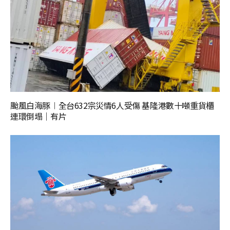
颱風白海豚︱全台632宗災情6人受傷 基隆港數十噸重貨櫃
連環倒塌｜有片