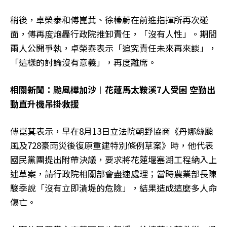
稍後，卓榮泰和傅崑萁、徐榛蔚在前進指揮所再次碰
面，傅再度炮轟行政院推卸責任，「沒有人性」。期間
兩人公開爭執，卓榮泰表示「追究責任未來再來談」，
「這樣的討論沒有意義」，再度離席。
相關新聞：颱風樺加沙︱花蓮馬太鞍溪7人受困 空勤出
動直升機吊掛救援
傅崑萁表示，早在8月13日立法院朝野協商《丹娜絲颱
風及728豪雨災後復原重建特別條例草案》時，他代表
國民黨團提出附帶決議，要求將花蓮堰塞湖工程納入上
述草案，請行政院相關部會盡速處理；當時農業部長陳
駿季說「沒有立即潰堤的危險」，結果造成這麼多人命
傷亡。