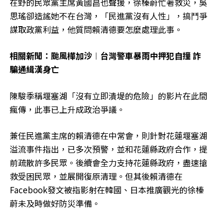
在野的民眾黨主席黃國昌也聲援，徐榛蔚忙著救災，吳
思瑤卻造謠她不在台灣，「民進黨沒有人性」，搞鬥爭
謀取政黨利益，他質問賴清德要怎麼處理此事。
相關新聞：颱風樺加沙︱台灣警車暴雨中押犯自撞 詐
騙通緝漢身亡
陳駿季稱堰塞湖「沒有立即潰堤的危險」的影片在此間
瘋傳，此事已上升成政治爭議。
兼任民進黨主席的賴清德在中常會，則針對花蓮堰塞湖
溢流事件指出，已多次預警，並和花蓮縣政府合作，提
前疏散許多民眾。後續會全力支持花蓮縣政府，盡速搶
救受困民眾，並展開復原清理。但其後賴清德在
Facebook發文被指影射在韓國、日本推廣觀光的徐榛
蔚未及時做好防災準備。