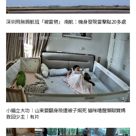
深圳飛無錫航班「被雷劈」 南航：機身發現雷擊點20多處
小貓立大功︱山東嬰翻身險遭被子焗死 貓咪嘈醒懶瞓寶媽
救回少主︱有片