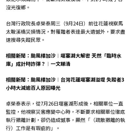
沒光復鄉。
台灣行政院長卓榮泰周三（9月24日）前往花蓮視察馬
太鞍溪橋災損情況，對罹難者表達最大遺憾外，要求盡
速搜尋失蹤民眾。
相關新聞：颱風樺加沙︱堰塞湖大解密 天然「臨時水
庫」成計時詐彈？︱一文睇清
相關新聞：颱風樺加沙︱台灣花蓮堰塞湖溢堤 失蹤者3
小時大減逾百人原因曝光
卓榮泰表示，從7月26日堰塞湖形成後，相關單位一直
監控，他視察災害應變中心時，不斷要求相關單位徹底
執行撤離計劃，卻仍造成憾事，顯然「（疏散撤離的執
行）工作是有瑕疵的」。