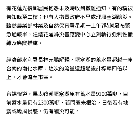
有花蓮光復鄉居民抱怨未及時收到撤離通知，有的稱被
告知躲至二樓；也有人指責政府不早處理堰塞湖釀災。
雖然農業部林業及自然保育署星期一上午7時就發布緊
急通報單，建議花蓮縣災害應變中心立刻執行強制性撤
離及應變措施。
經濟部水利署長林元鵬解釋，堰塞湖的蓄水量超越一座
台南的南化水庫，這次的流量遠超過設計標準四倍以
上，才會流至市區。
台媒報道，馬太鞍溪堰塞湖原有蓄水量9100萬噸，目
前蓄水量仍有2300萬噸，若問題未根治，日後若有地
震或颱風侵襲，仍有釀災可能。