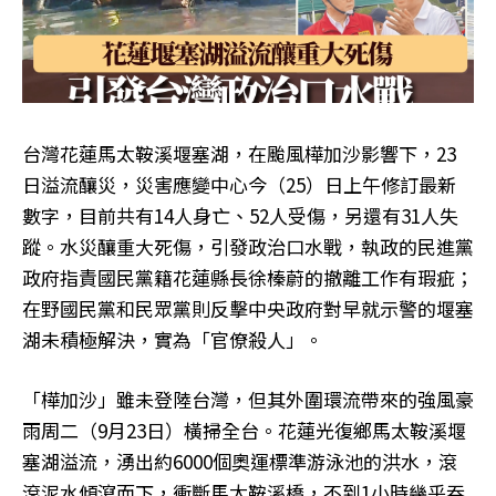
台灣花蓮馬太鞍溪堰塞湖，在颱風樺加沙影響下，23
日溢流釀災，災害應變中心今（25）日上午修訂最新
數字，目前共有14人身亡、52人受傷，另還有31人失
蹤。水災釀重大死傷，引發政治口水戰，執政的民進黨
政府指責國民黨籍花蓮縣長徐榛蔚的撤離工作有瑕疵；
在野國民黨和民眾黨則反擊中央政府對早就示警的堰塞
湖未積極解決，實為「官僚殺人」。
「樺加沙」雖未登陸台灣，但其外圍環流帶來的強風豪
雨周二（9月23日）橫掃全台。花蓮光復鄉馬太鞍溪堰
塞湖溢流，湧出約6000個奧運標準游泳池的洪水，滾
滾泥水傾瀉而下，衝斷馬太鞍溪橋，不到1小時幾乎吞