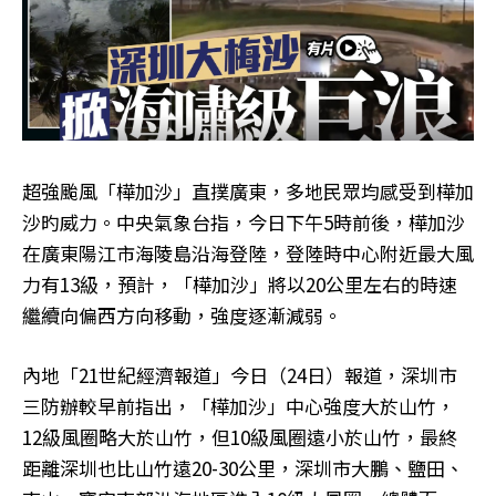
超強颱風「樺加沙」直撲廣東，多地民眾均感受到樺加
沙旳威力。中央氣象台指，今日下午5時前後，樺加沙
在廣東陽江市海陵島沿海登陸，登陸時中心附近最大風
力有13級，預計，「樺加沙」將以20公里左右的時速
繼續向偏西方向移動，強度逐漸減弱。
內地「21世紀經濟報道」今日（24日）報道，深圳市
三防辦較早前指出，「樺加沙」中心強度大於山竹，
12級風圈略大於山竹，但10級風圈遠小於山竹，最終
距離深圳也比山竹遠20-30公里，深圳市大鵬、鹽田、