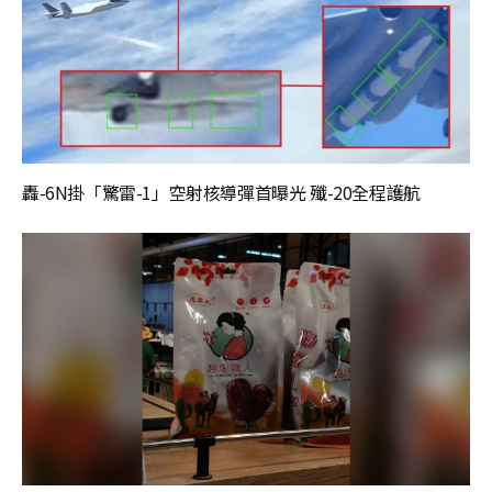
轟-6N掛「驚雷-1」空射核導彈首曝光 殲-20全程護航