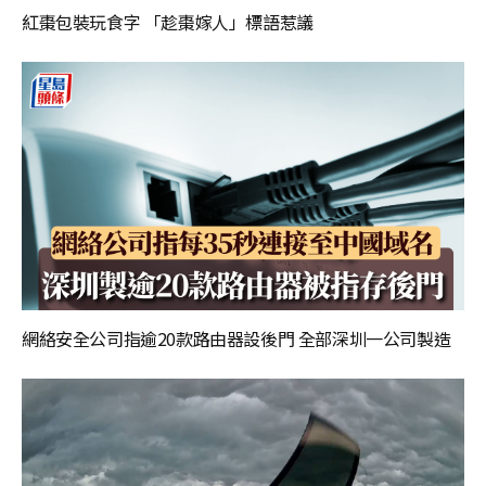
紅棗包裝玩食字 「趁棗嫁人」標語惹議
網絡安全公司指逾20款路由器設後門 全部深圳一公司製造