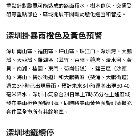
重點針對颱風可能造成的路面積水、樹木倒伏、交通受
阻等重點部位、區域開展不間斷動態化巡查和管控。
深圳掛暴雨橙色及黃色預警
深圳南山區、福田區、坪山區、珠江口、深圳灣、大鵬
灣、大亞灣、羅湖區（翠竹、東曉、蓮塘、清水河、黃
貝、南湖、桂園、東門、筍崗街道）、鹽田區（沙頭
角、海山、梅沙街道）和大鵬新區（葵涌、大鵬街道）
過去3小時已出現暴雨，預計未來3小時還將出現30-40
毫米降水，深圳市氣象台24日早上7時55分在上述區域
發布暴雨橙色預警訊號，同時將暴雨黃色預警訊號擴充
套件至全市所有其餘地區。
深圳地鐵續停