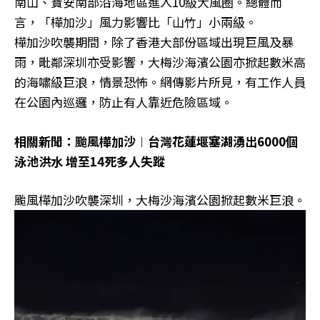
南山、寶安南部沿海地區進入10級大風圈。總體而
言，「樺加沙」風力影響比「山竹」小兩級。
樺加沙吹襲期間，除了香港大部份區域出現巨風及暴
雨，毗鄰深圳亦受影響，大梅沙海濱公園亦掀起數米高
的海嘯級巨浪，情景恐怖。網傳影片所見，有工作人員
在公園內巡邏，防止有人靠近危險區域。
相關新聞：颱風樺加沙︱台灣花蓮堰塞湖湧出6000個
泳池洪水 增至14死多人失蹤
颱風樺加沙吹襲深圳，大梅沙海濱公園掀起數米巨浪。