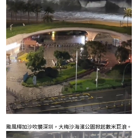
颱風樺加沙吹襲深圳，大梅沙海濱公園掀起數米巨浪。