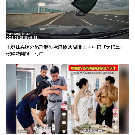
比亞迪高速公路飛脫後擋風玻璃 湖北車主中招「大銀幕」
破碎險釀禍︱有片