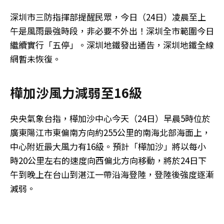
深圳市三防指揮部提醒民眾，今日（24日）凌晨至上
午是風雨最強時段，非必要不外出！深圳全市範圍今日
繼續實行「五停」。深圳地鐵發出通告，深圳地鐵全線
網暫未恢復。
樺加沙風力減弱至16級
央央氣象台指，樺加沙中心今天（24日）早晨5時位於
廣東陽江市東偏南方向約255公里的南海北部海面上，
中心附近最大風力有16級。預計「樺加沙」將以每小
時20公里左右的速度向西偏北方向移動，將於24日下
午到晚上在台山到湛江一帶沿海登陸，登陸後強度逐漸
減弱。