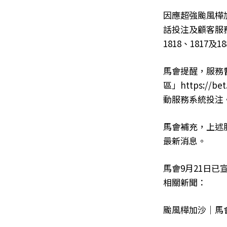
因應超強颱風樺
話投注及顧客服
1818、181
馬會提醒，服務
區」https://
動服務系統投注
馬會補充，上述
最新消息。
馬會9月21日
相關新聞：
颱風樺加沙｜馬