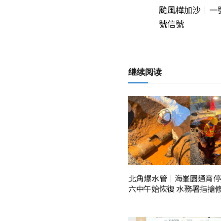
颱風樺加沙｜一號
號信號
继续阅读
北角爆水管｜海峯園通宵停
六中午始恢復 水務署指搶