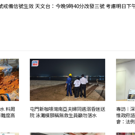
戒備信號生效 天文台：今晚9時40分改發三號 考慮明日下
水 料周
屯門新咖啡灣南亞夫婦同遇溺昏迷送
專訪︱深
修難度高
院 泳灘橫額稱無救生員籲勿落水
惟政府諮
會：法例