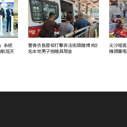
二」系統
警青衣長發邨打擊非法街頭賭博 拘3
尖沙咀客
詢航班天
名本地男子檢賭具現金
機頭暈嘔