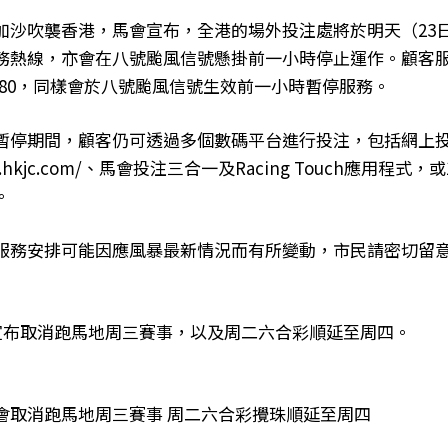
加沙吹襲香港，馬會宣布，全港的場外投注處將於明天（23
務熱線，亦會在八號颱風信號懸掛前一小時停止運作。顧客
7及1880，同樣會於八號颱風信號生效前一小時暫停服務。
暫停期間，顧客仍可透過多個數碼平台進行投注，包括網上
bet.hkjc.com/、馬會投注三合一及Racing Touch應用程式
。
服務安排可能因應風暴最新情況而有所變動，市民請密切留
已宣布取消跑馬地周三賽事，以及周二六合彩順延至周四。
會取消跑馬地周三賽事 周二六合彩攪珠順延至周四