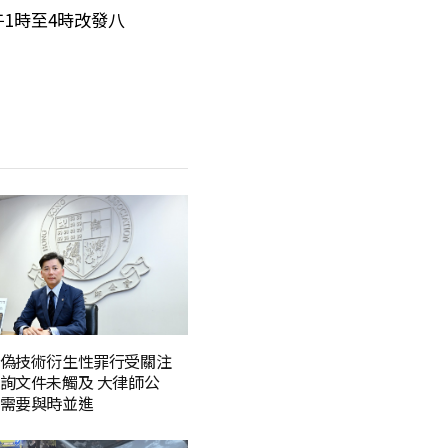
午1時至4時改發八
偽技術衍生性罪行受關注
詢文件未觸及 大律師公
需要與時並進