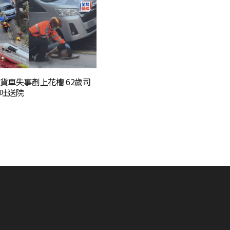
貨車失事剷上花槽 62歲司
吐送院