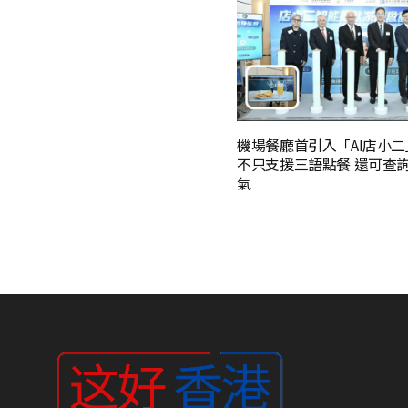
機場餐廳首引入「AI店小
不只支援三語點餐 還可查
氣