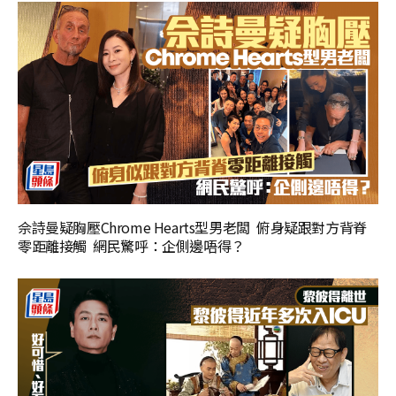
佘詩曼疑胸壓Chrome Hearts型男老闆 俯身疑跟對方背脊
零距離接觸 網民驚呼：企側邊唔得？