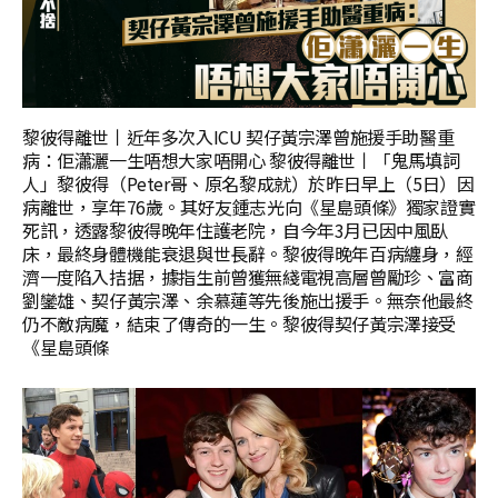
黎彼得離世丨近年多次入ICU 契仔黃宗澤曾施援手助醫重
病：佢瀟灑一生唔想大家唔開心 黎彼得離世丨「鬼馬填詞
人」黎彼得（Peter哥、原名黎成就）於昨日早上（5日）因
病離世，享年76歲。其好友鍾志光向《星島頭條》獨家證實
死訊，透露黎彼得晚年住護老院，自今年3月已因中風臥
床，最終身體機能衰退與世長辭。黎彼得晚年百病纏身，經
濟一度陷入拮据，據指生前曾獲無綫電視高層曾勵珍、富商
劉鑾雄、契仔黃宗澤、余慕蓮等先後施出援手。無奈他最終
仍不敵病魔，結束了傳奇的一生。黎彼得契仔黃宗澤接受
《星島頭條