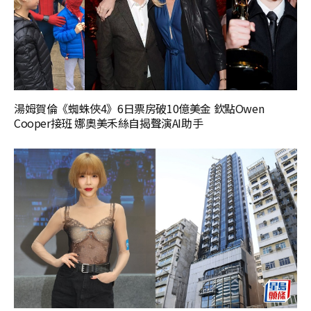
湯姆賀倫《蜘蛛俠4》6日票房破10億美金 欽點Owen
Cooper接班 娜奧美禾絲自揭聲演AI助手