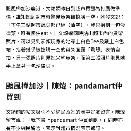
颱風樺加沙襲港，文頌嫻昨日到超市買餸為打風做準
備，誰知她到超市時驚見貨架被搶購一空，她發文說：
「下午三點超市蔬菜部已經（清空），我只搶到一包沙
律菜，唯有慳住eat。」文頌嫻同時貼出超市內的貨架
照片，可以見到素顏現身的她穿上白色Tee及戴上白色
帽，指著幾乎被搶購一空的貨架面露「驚恐」表情自
拍，另一張照片則見她呆望貨架，而第三張照片則見她
手上拿著一包沙律菜。
颱風樺加沙｜陳煒：pandamart仲
買到
文頌嫻的帖文吸引不少網民及她的圈中好友留言，陳煒
留言說：「我下晝上pandamart 仲買到餸。」同時亦
有不少網民留言，表示對超市情況表示驚訝。