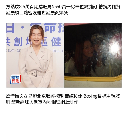
方皓玟8.5萬首期購旺角$560萬一房單位終撻訂 曾撐周佩賢
發展項目隨密友離世發展商爆煲
歐倩怡與女兒遊北京取經扮靚 苦練Kick Boxing目標重現腹
肌 簽新經理人進軍內地懶理網上炒作