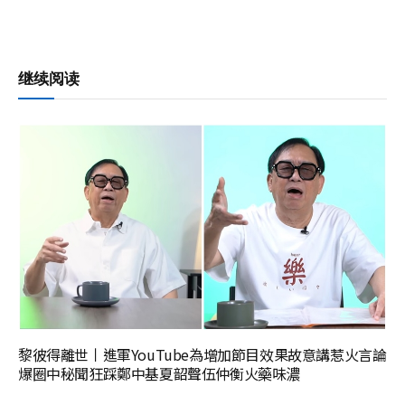
继续阅读
黎彼得離世丨進軍YouTube為增加節目效果故意講惹火言論
爆圈中秘聞狂踩鄭中基夏韶聲伍仲衡火藥味濃