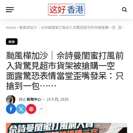
Home
»
颱風樺加沙｜佘詩曼閨蜜打風前入貨驚見超市貨架被搶購一空 面露驚恐表情當堂歪嘴發呆：只搶到一包⋯⋯
娛樂
颱風樺加沙｜佘詩曼閨蜜打風前
入貨驚見超市貨架被搶購一空
面露驚恐表情當堂歪嘴發呆：只
搶到一包⋯⋯
经过
新闻中心
23 9 月, 2025