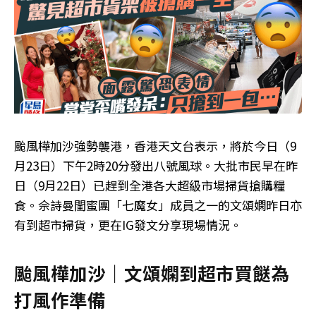
颱風樺加沙強勢襲港，香港天文台表示，將於今日（9
月23日）下午2時20分發出八號風球。大批市民早在昨
日（9月22日）已趕到全港各大超級市場掃貨搶購糧
食。佘詩曼閨蜜團「七魔女」成員之一的文頌嫻昨日亦
有到超市掃貨，更在IG發文分享現場情況。
颱風樺加沙｜文頌嫻到超市買餸為
打風作準備