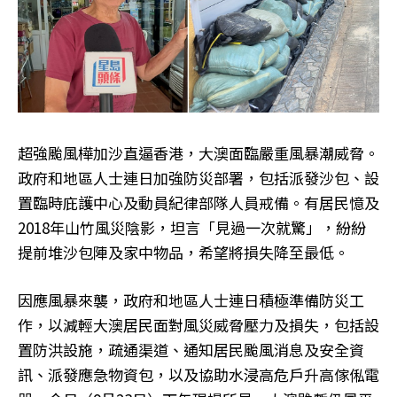
超強颱風樺加沙直逼香港，大澳面臨嚴重風暴潮威脅。
政府和地區人士連日加強防災部署，包括派發沙包、設
置臨時庇護中心及動員紀律部隊人員戒備。有居民憶及
2018年山竹風災陰影，坦言「見過一次就驚」，紛紛
提前堆沙包陣及家中物品，希望將損失降至最低。
因應風暴來襲，政府和地區人士連日積極準備防災工
作，以減輕大澳居民面對風災威脅壓力及損失，包括設
置防洪設施，疏通渠道、通知居民颱風消息及安全資
訊、派發應急物資包，以及協助水浸高危戶升高傢俬電