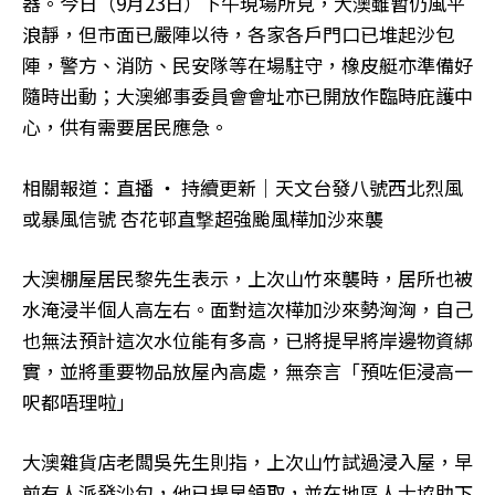
器。今日（9月23日）下午現場所見，大澳雖暫仍風平
浪靜，但市面已嚴陣以待，各家各戶門口已堆起沙包
陣，警方、消防、民安隊等在場駐守，橡皮艇亦準備好
隨時出動；大澳鄉事委員會會址亦已開放作臨時庇護中
心，供有需要居民應急。
相關報道：直播 ‧ 持續更新｜天文台發八號西北烈風
或暴風信號 杏花邨直撃超強颱風樺加沙來襲
大澳棚屋居民黎先生表示，上次山竹來襲時，居所也被
水淹浸半個人高左右。面對這次樺加沙來勢洶洶，自己
也無法預計這次水位能有多高，已將提早將岸邊物資綁
實，並將重要物品放屋內高處，無奈言「預咗佢浸高一
呎都唔理啦」
大澳雜貨店老闆吳先生則指，上次山竹試過浸入屋，早
前有人派發沙包，他已提早領取，並在地區人士協助下