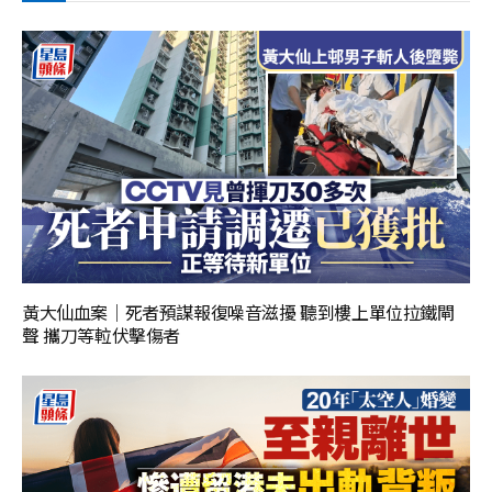
黃大仙血案│死者預謀報復噪音滋擾 聽到樓上單位拉鐵閘
聲 攜刀等𨋢伏擊傷者