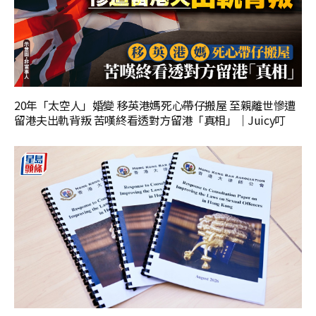
20年「太空人」婚變 移英港媽死心帶仔搬屋 至親離世慘遭
留港夫出軌背叛 苦嘆終看透對方留港「真相」｜Juicy叮