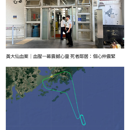
黃大仙血案│血腥一幕震撼心靈 死者鄰居：個心仲震緊