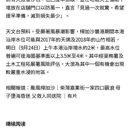
堆放在店舖門口以防萬一，直言「見過一次就驚，希望
提早準備，減到損失最少」。
天文台預料，受顯著風暴潮影響，樺加沙襲港期間本港
沿岸水位可能與2017年的天鴿及2018年的山竹相若，
明日（9月24日）上午本港沿岸增水約2米，最高水位
普遍可達海圖基準面以上3.5米至4米。其中經渠務署及
土木工程拓展署風險評估，大澳為其中一個有機會出現
較嚴重水浸的地區。
相關報道：颱風樺加沙｜柴灣嘉業街一家四口觀浪 母
子墮海昏迷 父救人同送院 │有片
继续阅读