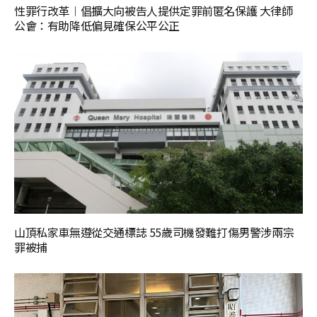
性罪行改革︱倡擴大向被告人提供定罪前匿名保護 大律師
公會：有助降低偏見確保公平公正
山頂私家車無遵從交通標誌 55歲司機發難打傷男警涉兩宗
罪被捕