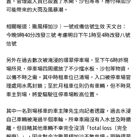
置，管理處人員已設置了水閘、沙包等等，應付樺加沙
可能帶來的大雨及風暴潮。
相關報道：颱風樺加沙｜一號戒備信號生效 天文台：
今晚9時40分改發三號 考慮明日下午1時至4時改發八號
信號
另外在過去數次被淹浸的環翠停車場，至下午6時許現
場所見，停車場四周擺放了不少擋水板、沙包等物資，
以備不時之需。其中時租車位已清場，入口被停車場管
理處用水馬封鎖；至於月租車位則仍有車輛，但不時見
車主到場，將愛驅駛往停車場較高位置。
其中一名到場移車的車主陳先生向記者透露，過去水浸
自己車輛被淹過半個車輪，所幸車廂沒有入水並及時撤
離，但目睹其他車輛不幸完全沒頂「total loss（完全
報廢）」，因此對今次颱風樺加沙不敢怠慢。現時環翠