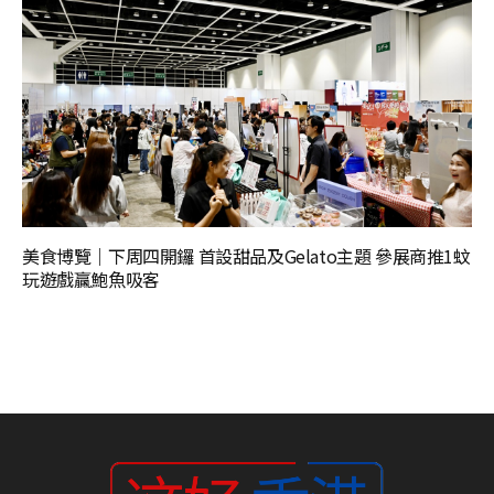
美食博覽｜下周四開鑼 首設甜品及Gelato主題 參展商推1蚊
玩遊戲贏鮑魚吸客