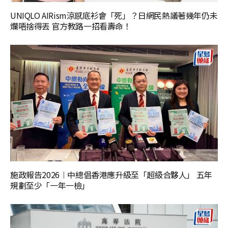
UNIQLO AIRism涼感底衫會「死」？日網民熱議著幾年仍未
爛唔捨得丟 官方教路一招看壽命！
施政報告2026︱中總倡香港應升級至「超級合夥人」 五年
規劃至少「一年一檢」