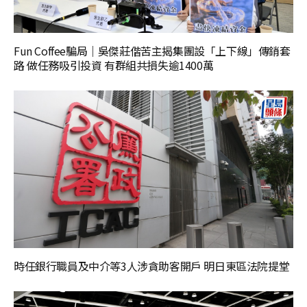
Fun Coffee騙局｜吳傑莊偕苦主揭集團設「上下線」傳銷套
路 做任務吸引投資 有群組共損失逾1400萬
時任銀行職員及中介等3人涉貪助客開戶 明日東區法院提堂