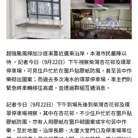
超強颱風樺加沙逐漸靠近廣東沿岸，本港市民嚴陣以
待 。記者今日（9月22日）下午視察柴灣杏花邨及環翠
停車場，可見住戶忙於在窗戶貼膠紙防風，甚至苦中作
樂砌出圖案；而過去多次淹水的環翠停車場，車主們則
緊急將車輛移往高處，並透過群組互通消息。
記者今日（9月22日）下午到場先後到柴灣杏花邨及環
翠停車場視察，其中在杏花邨，不少住戶忙於在窗戶貼
膠紙防風，亦有人用膠紙在窗戶砌圖案或字句苦中作
樂。至於地面，沿岸長廊、大廈大堂門口及停車場等位