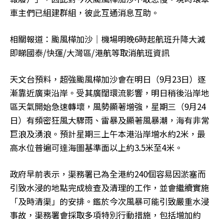
車主們已組建群組，彼此互通消息互助。
相關報道：颱風樺加沙｜機場明晚6時起航班升降大減
即睇國泰/快運/大灣區/港航等取消航班資訊
天文台預料，超強颱風樺加沙會在明日（9月23日）逐
漸靠近廣東沿岸。受其廣闊環流影響，明日稍後沿岸地
區天氣開始急速轉壞，風勢顯著增強，星期三（9月24
日）有頻密狂風大驟雨、雷暴及顯著風暴潮，海有非常
巨浪及湧浪。預計星期三上午本港沿岸增水約2米，最
高水位普遍可達海圖基準面以上約3.5米至4米。
政府早前表示，渠務署已為全港約240個容易因淤塞而
引致水浸的地點完成檢查及清理的工作，並會繼續實施
「及時清渠」的安排。鑑於今次風暴可能引致嚴重水浸
事故，渠務署會採取多項特別行動措施，包括增加約