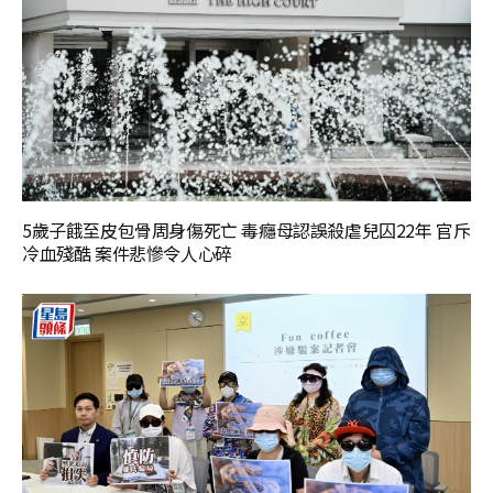
5歲子餓至皮包骨周身傷死亡 毒癮母認誤殺虐兒囚22年 官斥
冷血殘酷 案件悲慘令人心碎