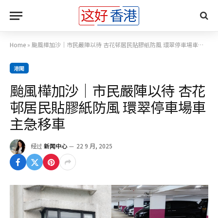
Home
»
颱風樺加沙｜市民嚴陣以待 杏花邨居民貼膠紙防風 環翠停車場車主急移車
港聞
颱風樺加沙｜市民嚴陣以待 杏花
邨居民貼膠紙防風 環翠停車場車
主急移車
经过
新闻中心
22 9 月, 2025