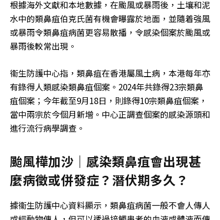
根據海外文獻和本地數據，在颱風或暴雨後，土壤和泥
水中的類鼻疽伯克氏菌有機會曝露於地面，並隨着強風
或暴雨令類鼻疽病菌更容易散播，令感染個案於颱風或
暴雨後較常出現。
衞生防護中心指，類鼻疽在香港屬風土病，本港每年亦
有錄得人類感染類鼻疽個案。2024年共錄得23宗類鼻
疽個案；今年截至9月18日，則錄得10宗類鼻疽個案，
當中兩宗於今個月新增。中心正調查個案的感染源頭和
進行流行病學調查。
颱風樺加沙｜感染類鼻疽會出現甚
麼病徵或併發症？潛伏期多久？
據衞生防護中心資料顯示，類鼻疽病菌一般不會人傳人
或經動物傳人，但可以透過接觸患者的血液或體液而傳