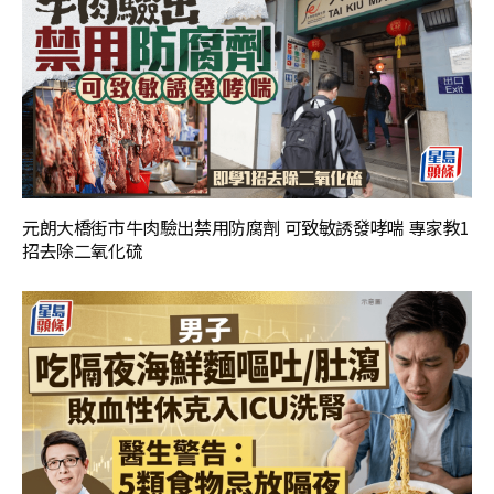
元朗大橋街市牛肉驗出禁用防腐劑 可致敏誘發哮喘 專家教1
招去除二氧化硫