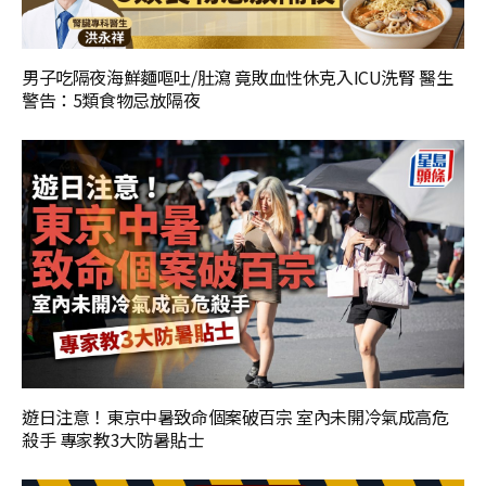
男子吃隔夜海鮮麵嘔吐/肚瀉 竟敗血性休克入ICU洗腎 醫生
警告：5類食物忌放隔夜
遊日注意！東京中暑致命個案破百宗 室內未開冷氣成高危
殺手 專家教3大防暑貼士