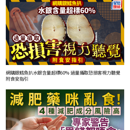
網購銀鱈魚扒水銀含量超標60% 過量攝取恐損害視力聽覺
附食安指引