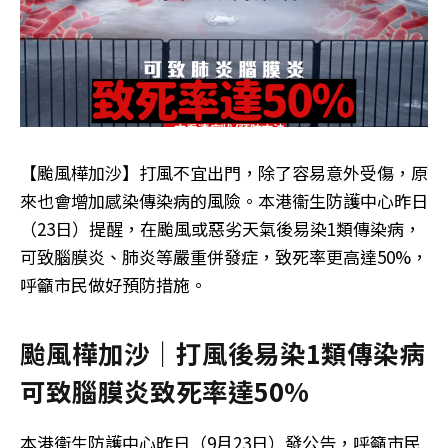
【颱風樺加沙】打風不宜出門，除了容易意外受傷，原
來也會增加感染傳染病的風險。本港衞生防護中心昨日
（23日）提醒，在颱風或惡劣天氣後易染1類傳染病，
可致腦膜炎、肺炎等嚴重併發症，致死率更高達50%，
呼籲市民做好預防措施。
颱風樺加沙｜打風後易染1類傳染病
可致腦膜炎致死率達50%
本港衞生防護中心昨日（9月23日）發公告，呼籲市民