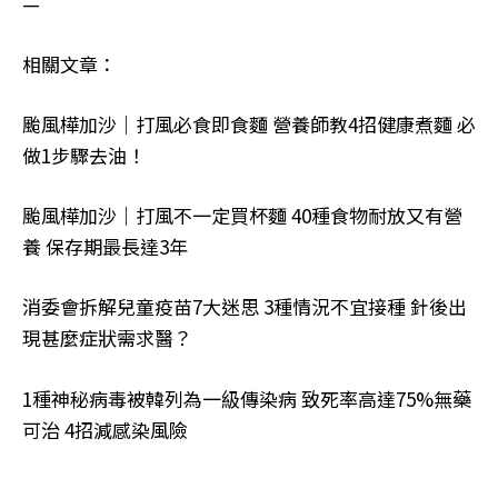
—
相關文章：
颱風樺加沙｜打風必食即食麵 營養師教4招健康煮麵 必
做1步驟去油！
颱風樺加沙｜打風不一定買杯麵 40種食物耐放又有營
養 保存期最長達3年
消委會拆解兒童疫苗7大迷思 3種情況不宜接種 針後出
現甚麼症狀需求醫？
1種神秘病毒被韓列為一級傳染病 致死率高達75%無藥
可治 4招減感染風險