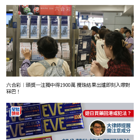
六合彩︱頭獎一注獨中得1900萬 攪珠結果出爐即刻入嚟對
冧巴！