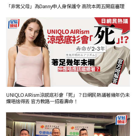
「非常父母」為Danny申人身保護令 高院本周五開庭審理
UNIQLO AIRism涼感底衫會「死」？日網民熱議著幾年仍未
爛唔捨得丟 官方教路一招看壽命！