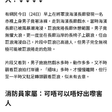
有網民今日（24日）早上在將軍澳海濱長廊發現一名
赤裸上身男子竟著泳褲，走到海濱長廊戲水，當時海濱
長廊已被風暴潮淹浸，巨浪席捲長廊休憩範圍，男子竟
無懼大浪，更一度坐在長廊沿岸的長椅子上觀浪，任由
巨浪淹浸自己，片段中巨浪已高過人，但男子完全無視
極可能被巨浪捲走的危險。
片段又看到，男子施施然戲水多時，動作多多，又不時
觀看巨浪拍打岸邊，「細味」多時，才慢慢離開，但行
至一半時又駐足轉頭觀看巨浪，似未有去意。
消防員家屬：可唔可以唔好出嚟害
人