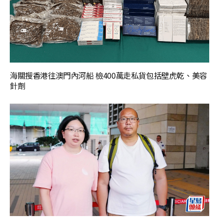
海關搜香港往澳門內河船 檢400萬走私貨包括壁虎乾、美容
針劑