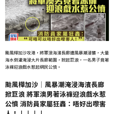
颱風樺加沙攻港，將軍澳海濱長廊遭風暴潮浸襲，大量
海水倒灌淹浸大片長廊範圍，掀起巨浪，一名男子竟著
泳褲迎浪戲水惹起網民公憤。
颱風樺加沙｜風暴潮淹浸海濱長廊
掀巨浪 將軍澳男著泳褲迎浪戲水惹
公憤 消防員家屬狂轟：唔好出嚟害
人！↓↓↓↓