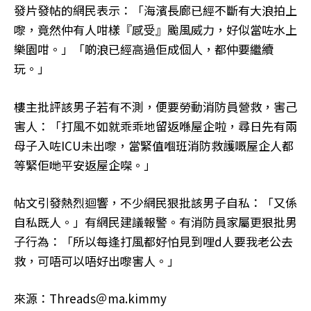
發片發帖的網民表示：「海濱長廊已經不斷有大浪拍上
嚟，竟然仲有人咁樣『感受』颱風威力，好似當咗水上
樂園咁。」「啲浪已經高過佢成個人，都仲要繼續
玩。」
樓主批評該男子若有不測，便要勞動消防員營救，害己
害人：「打風不如就乖乖地留返喺屋企啦，尋日先有兩
母子入咗ICU未出嚟，當緊值嗰班消防救護嘅屋企人都
等緊佢哋平安返屋企㗎。」
帖文引發熱烈迴響，不少網民狠批該男子自私：「又係
自私既人。」有網民建議報警。有消防員家屬更狠批男
子行為：「所以每逢打風都好怕見到哩d人要我老公去
救，可唔可以唔好出嚟害人。」
來源：Threads＠ma.kimmy