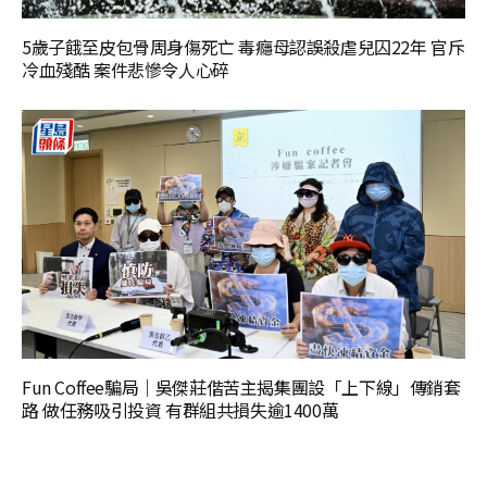
5歲子餓至皮包骨周身傷死亡 毒癮母認誤殺虐兒囚22年 官斥
冷血殘酷 案件悲慘令人心碎
Fun Coffee騙局｜吳傑莊偕苦主揭集團設「上下線」傳銷套
路 做任務吸引投資 有群組共損失逾1400萬