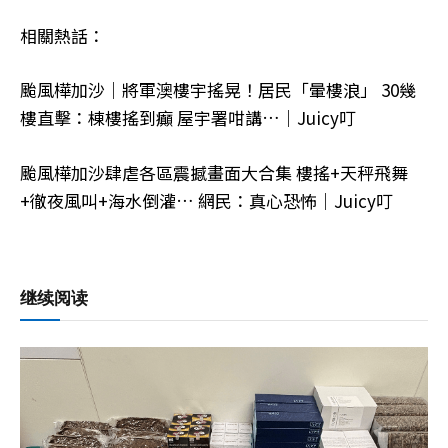
相關熱話：
颱風樺加沙｜將軍澳樓宇搖晃！居民「暈樓浪」 30幾
樓直擊：棟樓搖到癲 屋宇署咁講…｜Juicy叮
颱風樺加沙肆虐各區震撼畫面大合集 樓搖+天秤飛舞
+徹夜風叫+海水倒灌… 網民：真心恐怖｜Juicy叮
继续阅读