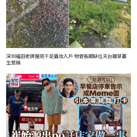
深圳福田老牌屋苑千足蟲攻入戶 物管長期缺位天台雜草叢
生惹禍