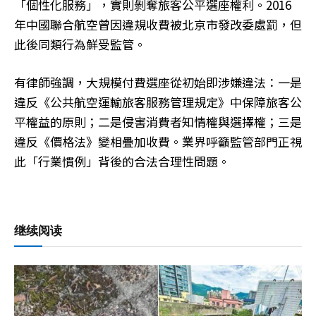
「個性化服務」，實則剝奪旅客公平選座權利。2016
年中國聯合航空曾因違規收費被北京市發改委處罰，但
此後同類行為鮮受監管。
有律師強調，大規模付費選座從初始即涉嫌違法：一是
違反《公共航空運輸旅客服務管理規定》中保障旅客公
平權益的原則；二是侵害消費者知情權與選擇權；三是
違反《價格法》變相疊加收費。業界呼籲監管部門正視
此「行業慣例」背後的合法合理性問題。
继续阅读