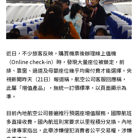
近日，不少旅客反映，購買機票後辦理線上值機
（Online check-in）時，發現大量座位被鎖定，前
排、靠窗、過道及母嬰座位幾乎均需付費才能選擇。央
視新聞昨天（21日）報道稱，航空公司客服回應稱，
此屬「增值產品」，無統一訂價標準，以頁面顯示為
準。
目前內地航空公司普遍推行預選座增值服務，國際航班
多直接收費，國內航班則常要求以里程積分兌換。內地
法律專家指出，此舉涉嫌侵犯消費者公平交易權，涉嫌