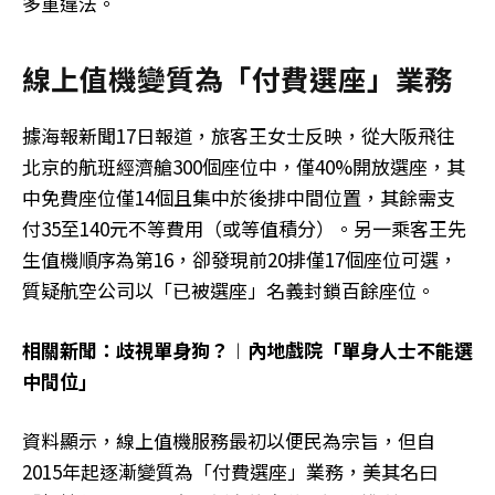
多重違法。
線上值機變質為「付費選座」業務
據海報新聞17日報道，旅客王女士反映，從大阪飛往
北京的航班經濟艙300個座位中，僅40%開放選座，其
中免費座位僅14個且集中於後排中間位置，其餘需支
付35至140元不等費用（或等值積分）。另一乘客王先
生值機順序為第16，卻發現前20排僅17個座位可選，
質疑航空公司以「已被選座」名義封鎖百餘座位。
相關新聞：歧視單身狗？︱內地戲院「單身人士不能選
中間位」
資料顯示，線上值機服務最初以便民為宗旨，但自
2015年起逐漸變質為「付費選座」業務，美其名曰