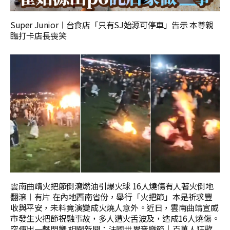
Super Junior︱台食店「只有SJ始源可停車」告示 本尊親
臨打卡店長喪笑
雲南曲靖火把節倒瀉燃油引爆火球 16人燒傷有人著火倒地
翻滾︱有片 在內地西南省份，舉行「火把節」本是祈求豐
收與平安，未料竟演變成火燒人意外。近日，雲南曲靖宣威
市發生火把節祝融事故，多人遭火舌波及，造成16人燒傷。
突傳出一聲悶響 相關新聞：法國世界音樂節｜百萬人狂歡