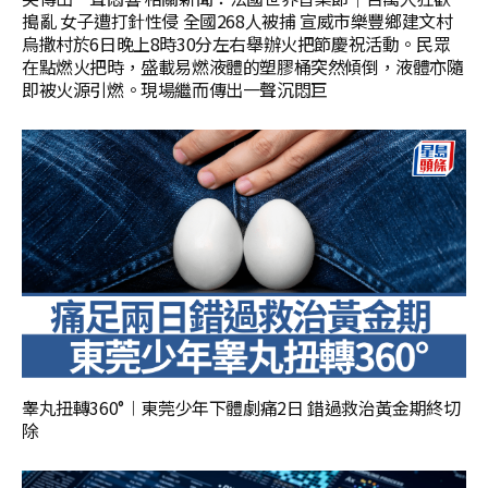
搗亂 女子遭打針性侵 全國268人被捕 宣威市樂豐鄉建文村
烏撒村於6日晚上8時30分左右舉辦火把節慶祝活動。民眾
在點燃火把時，盛載易燃液體的塑膠桶突然傾倒，液體亦隨
即被火源引燃。現場繼而傳出一聲沉悶巨
睾丸扭轉360°︱東莞少年下體劇痛2日 錯過救治黃金期終切
除