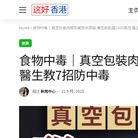
主
Home
»
食物中毒｜真空包裝肉類恐藏致命惡菌 毒性高砒霜1000萬倍 醫
健康
食物中毒｜真空包裝肉
醫生教7招防中毒
经过
新闻中心
22 9 月, 2025