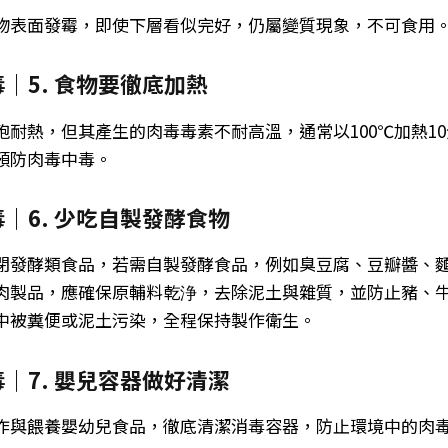
物表面發霉，即使下層看似完好，仍屬變質現象，不可食用
｜5. 食物要徹底加熱
孢耐熱，但其產生的肉毒毒素不耐高溫，通常以100℃加熱1
預防肉毒中毒。
｜6. 少吃自製發酵食物
閉發酵類食品，若需自製發酵食品，例如臭豆腐、豆瓣醬、
肉製品，應確保原輔料乾浄，去除泥土與雜質，並防止豬、
中被糞便或泥土污染，全程保持製作衛生。
｜7. 嬰兒容器做好清潔
作與餵養嬰幼兒食品，徹底清潔消毒容器，防止環境中的肉