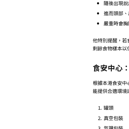
隨後出現說
進而頭部、
嚴重時會胸
他特別提醒，若
剩餘食物樣本以
食安中心
根據本港食安中
能提供合適環境
罐頭
真空包裝
氣調包裝