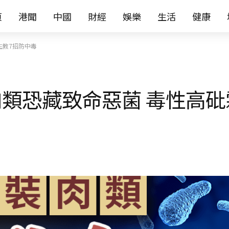
页
港聞
中國
財經
娛樂
生活
健康
生教7招防中毒
類恐藏致命惡菌 毒性高砒霜