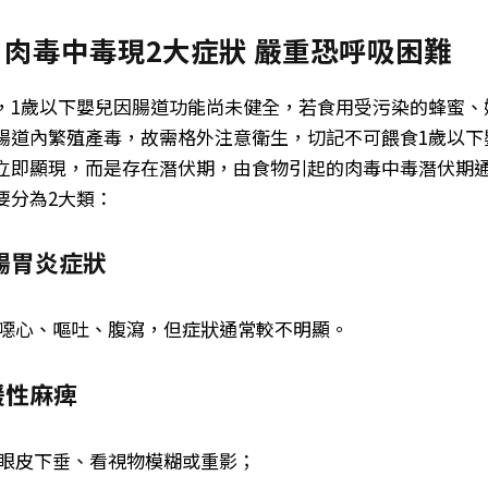
肉毒中毒現2大症狀 嚴重恐呼吸困難
，1歲以下嬰兒因腸道功能尚未健全，若食用受污染的蜂蜜、
腸道內繁殖產毒，故需格外注意衛生，切記不可餵食1歲以下
立即顯現，而是存在潛伏期，由食物引起的肉毒中毒潛伏期通常
要分為2大類：
通腸胃炎症狀
噁心、嘔吐、腹瀉，但症狀通常較不明顯。
緩性麻痺
眼皮下垂、看視物模糊或重影；