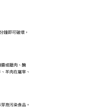
。
0分鐘即可破壞，
麵醬或臘肉、醃
牛、羊肉在屠宰、
毒芽孢污染食品。