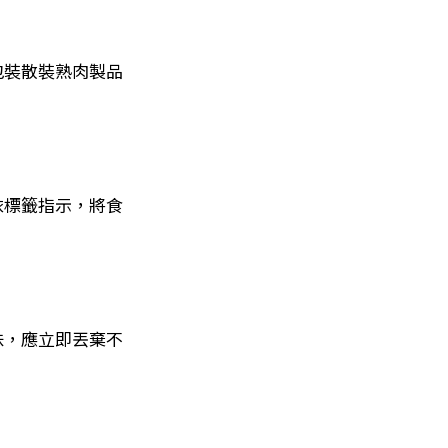
包裝散裝熟肉製品
依標籤指示，將食
味，應立即丟棄不