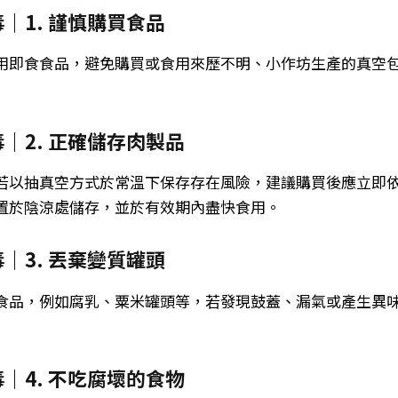
｜1. 謹慎購買食品
用即食食品，避免購買或食用來歷不明、小作坊生產的真空
｜2. 正確儲存肉製品
若以抽真空方式於常溫下保存存在風險，建議購買後應立即
置於陰涼處儲存，並於有效期內盡快食用。
｜3. 丟棄變質罐頭
食品，例如腐乳、粟米罐頭等，若發現鼓蓋、漏氣或產生異
｜4. 不吃腐壞的食物