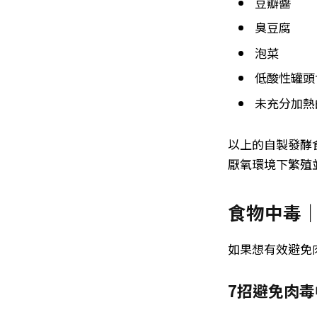
豆瓣醬
臭豆腐
泡菜
低酸性罐頭
未充分加熱
以上的自製發酵
厭氧環境下繁殖
食物中毒｜
如果想有效避免
7招避免肉毒