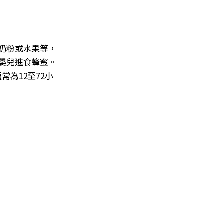
奶粉或水果等，
嬰兒進食蜂蜜。
為12至72小