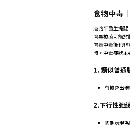
食物中毒｜
唐路平醫生提醒
肉毒梭菌可能於
肉毒中毒後也非
時。中毒症狀主
1. 類似普
有機會出現
2.下行性弛
初期表現為