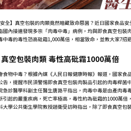
物安全】真空包裝的肉類竟然暗藏致命惡菌？近日國家食品安
指國內接連發現多宗「肉毒中毒」病例，均與即食真空包裝
毒中毒的毒性恐高砒霜1,000萬倍，相當致命，並教大家7招
真空包裝肉類 毒性高砒霜1000萬倍
會食物中毒？根據內媒《人民日報健康時報》報道，國家食
公告，提醒市民須警惕即食真空包裝肉製品引起的肉毒桿菌
院急診醫學科副主任醫生唐路平指出，肉毒中毒是由產肉毒
引起的嚴重疾病，死亡率極高，毒性約為砒霜的1000萬倍，僅
科大學公共衛生學院教授趙衛受訪時指出，除了即食真空包