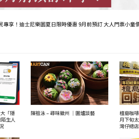
民專享！迪士尼樂園夏日限時優惠 9月前預訂 大人門票小童價$
8大「隱
陳祖泳 – 尋味徽州 ｜圍爐談藝
檀島咖啡
聽陌生人
月下旬太
況
灣仔總店