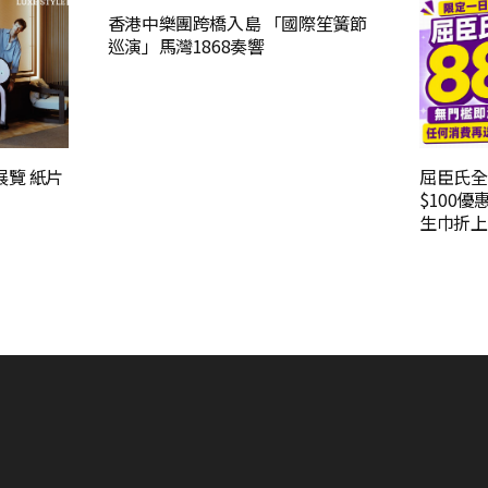
香港中樂團跨橋入島 「國際笙簧節
巡演」馬灣1868奏響
新展覽 紙片
屈臣氏全
$100優
生巾折上