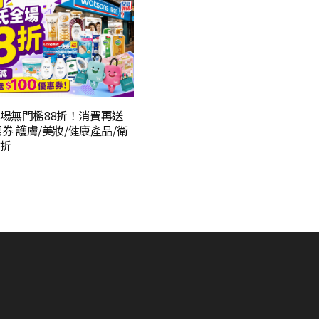
場無門檻88折！消費再送
惠券 護膚/美妝/健康產品/衛
折