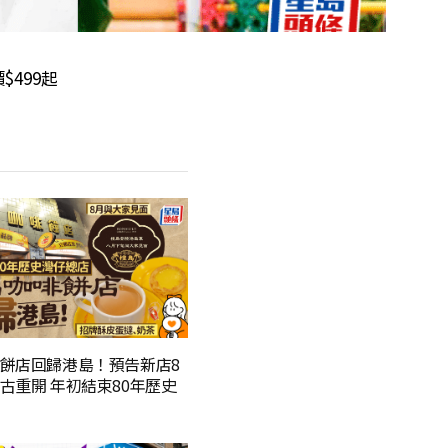
499起
餅店回歸港島！預告新店8
古重開 年初結束80年歷史