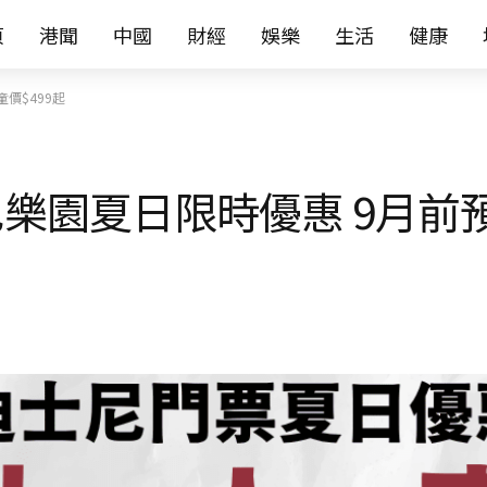
页
港聞
中國
財經
娛樂
生活
健康
價$499起
樂園夏日限時優惠 9月前預