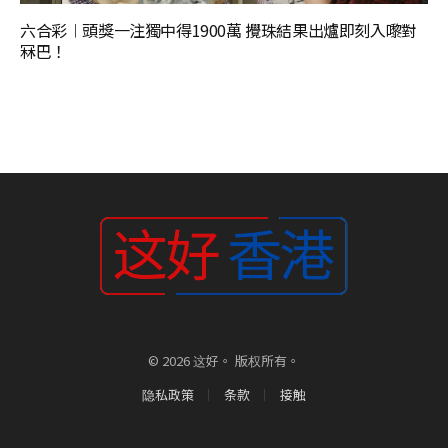
六合彩︱頭獎一注獨中得1900萬 攪珠結果出爐即刻入嚟對
冧巴！
© 2026 这好。 版权所有。
隐私政策
条款
接触