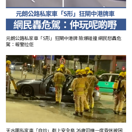
元朗公路私家車「S形」狂閘中港牌 險爆碰撞 網民怒轟危
駕：報警拉佢
天水圍私家車「自炒」剷上安全島 26歲司機一度昏迷被困