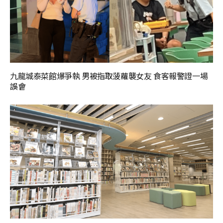
九龍城泰菜館爆爭執 男被指取菠蘿襲女友 食客報警證一場
誤會