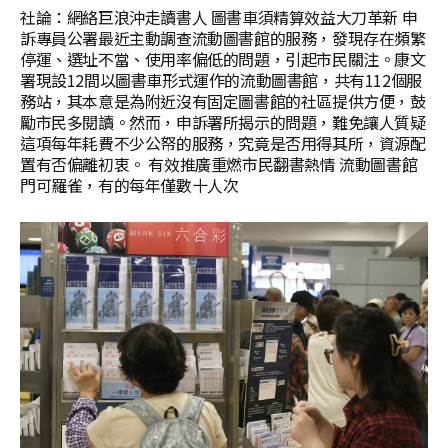
社論：網絡巨浪沖走讀書人 圖書車須精算效益大刀革新 申
訴專員公署最近主動調查流動圖書館的服務，發現存在頻繁
停運、選址不當、使用率偏低的問題，引起市民關注。康文
署現設12間以圖書車形式運作的流動圖書館，共有112個服
務站，其本意是為附近沒有固定圖書館的社區提供方便，鼓
勵市民多閱讀。然而，申訴署所揭示的問題，難免讓人質疑
這項每年耗費不少公帑的服務，究竟是否用得其所，資源配
置有否偏離初衷。 有效推廣重燃市民翻書熱情 流動圖書館
門可羅雀，有的每年僅數十人次