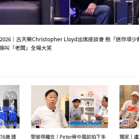
n 2026｜古天樂Christopher Lloyd出席座談會 抱「迷
口誤叫「老闆」全場大笑
6歲 鍾
黎彼得離世丨Peter哥中風前拍下多
獨家丨盧