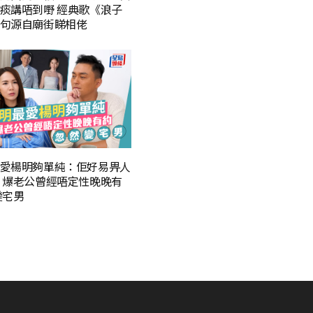
痰講唔到嘢 經典歌《浪子
句源自廟街睇相佬
愛楊明夠單純：佢好易畀人
 爆老公曾經唔定性晚晚有
變宅男