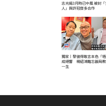
志光揭3月時已中風 被封「
人」與許冠傑多合作
獨家丨黎彼得敢言本色「唔
成絕響 楊紹鴻難忘飯局教
一生