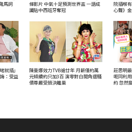
鬼馬詞
條影片 中氣十足預測世界盃 一語成
院插喉有
讖貼中西班牙奪冠
心聲》金
啱就插」
陳曼娜效力TVB逾廿年 月薪僅約萬
莊思明最
誨：受益
元傾續約只加3百 演零對白閒角還騷
呃同利用
債尊嚴受損決離巢
約 忽然