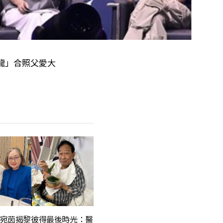
你項少龍」合照父愛大
宛茵揭黎彼得最後時光：醫