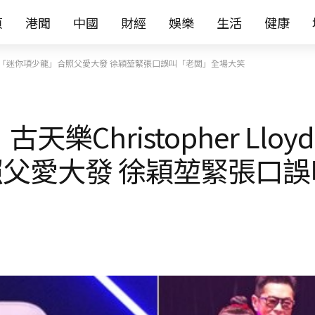
页
港聞
中國
財經
娛樂
生活
健康
d出席座談會 抱「迷你項少龍」合照父愛大發 徐穎堃緊張口誤叫「老闆」全場大笑
6｜古天樂Christopher Ll
父愛大發 徐穎堃緊張口誤