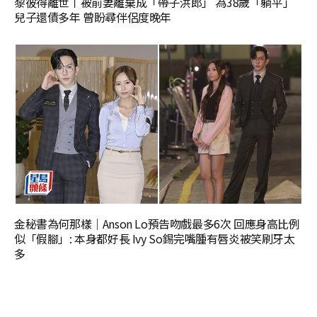
黎彼得離世丨被前妻離棄成「帶子洪郎」 為38歲「躺平」
兒子還債多年 曾盼尋伴侶度晚年
金秘書為何那樣｜Anson Lo預告吻戲最多6次 回應身高比例
似「假腳」: 本身都好長 Ivy So錫完嘴腫有唇炎被笑刷牙太
多