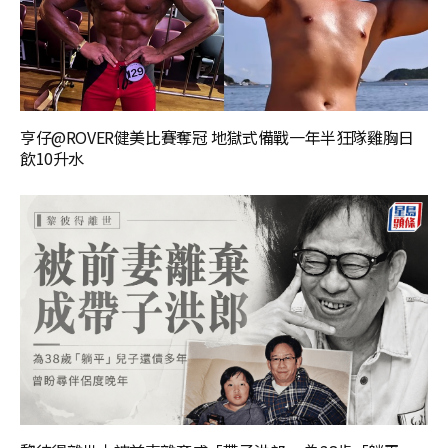
亨仔@ROVER健美比賽奪冠 地獄式備戰一年半狂隊雞胸日
飲10升水