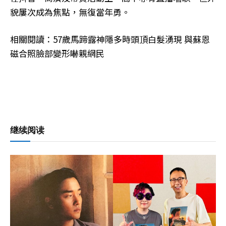
貌屢次成為焦點，無復當年勇。
相關閱讀：57歲馬蹄露神隱多時頭頂白髮湧現 與蘇恩
磁合照臉部變形嚇親網民
继续阅读