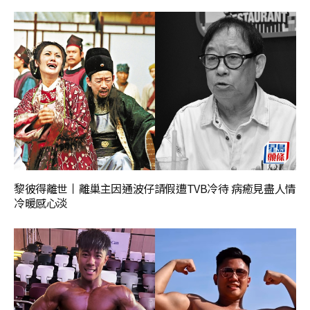
黎彼得離世丨離巢主因通波仔請假遭TVB冷待 病癒見盡人情
冷暖感心淡