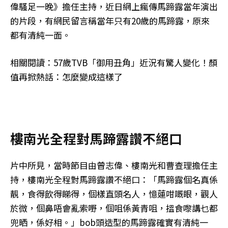
偉騷足一晚》擔任主持，近日網上瘋傳馬蹄露當年演出
的片段，有網民留言稱當年只有20歲的馬蹄露，原來
都有清純一面。
相關閱讀：57歲TVB「御用丑角」近況有驚人變化！顏
值再掀熱話：怎麼變成這樣了
樓南光全程對馬蹄露讚不絕口
片中所見，當時節目由曾志偉、樓南光和曹查理擔任主
持，樓南光全程對馬蹄露讚不絕口：「馬蹄露個名真係
靚，食得飲得睇得，個樣直頭名人，憶蓮咁嘅眼，觀人
於微，個鼻唔會亂索嘢，個咀係黃青咀，搵食嚟講乜都
兜晒，係好相。」bob頭造型的馬蹄露確實有清純一