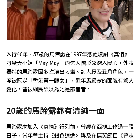
入行40年、57歲的馬蹄露在1997年憑處境劇《真情》
刁蠻大小姐「May May」的乞人憎形象深入民心，外表
獨特的馬蹄露因多次演出刁蠻、討人厭及丑角角色，一
度被冠以「香港第一醜女」，近年馬蹄露的面貌有驚人
變化，曾被網民誤以為她是邵音音。
20歲的馬蹄露都有清純一面
馬蹄露未加入《真情》行列前，曾經在亞視工作過一段
日子，當年曾主持《銀色速遞》與及在搞笑節目《曾志