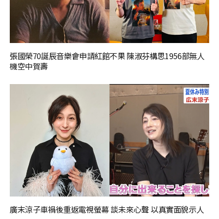
張國榮70誕辰音樂會申請紅館不果 陳淑芬構思1956部無人
機空中賀壽
廣末涼子車禍後重返電視螢幕 談未來心聲 以真實面貌示人