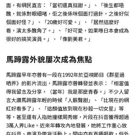
面，有網民直言：「當初還真挺甜。」、「後生都唔
醜，就係對眼細啫，佢之後係咪個面打過針，之後好似
個面好怪？」、「20歲好可愛。」、「居然這麼好
看，演太多醜角了。」、「好可愛，如果喺日本會成為
很好的搞笑演員。」、「像劉美君。」
馬蹄露外貌屢次成為焦點
馬蹄露早年亦曾有一段在1992年於亞視節目《群星過
哂界》的影片流出，馬蹄露亦曾轉發並表示：「相當值
得我留念及分享，（當年）我是那麼青春。」不少人留
言大讚馬蹄露年輕的時候「人靚聲甜」、「比現在的網
紅好看多了」、「這顏值放到現在秒殺一切女星」等
等，甚至還有人指她撞樣周秀娜，片段在抖音獲得超過
3萬人畀Like。近來年轉攻內地發展，她將工作重心放
在抖音、商演及帶貨活動上。間中亦有直播唱歌，但外