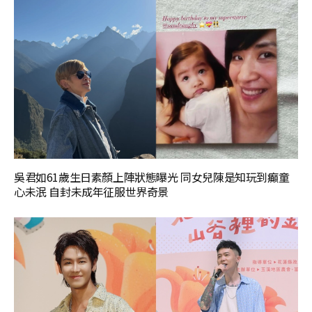
吳君如61歲生日素顏上陣狀態曝光 同女兒陳是知玩到癲童
心未泯 自封未成年征服世界奇景