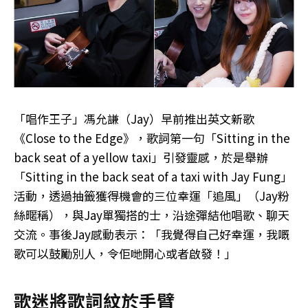
「唱作王子」馮允謙（Jay）早前推出英文新歌
《Close to the Edge》，歌詞第一句「Sitting in the
back seat of a yellow taxi」引發靈感，於是舉辦
「Sitting in the back seat of a taxi with Jay Fung」
活動，透過抽籤獲得機會的三位幸運「追風」（Jay粉
絲暱稱），與Jay單獨搭的士，沿途彈結他唱歌、聊天
交流。事後Jay感動表示：「我覺得自己好幸運，我嘅
歌可以鼓勵別人，令佢哋開心或者啟發！」
歌迷將歌詞紋於手臂