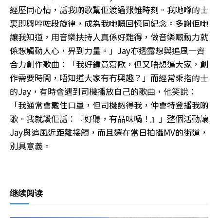
經歷同心情，話我啲歌幫佢渡過艱難時刻。我哋喺的士
裏即興哼咗段旋律，成為我哋嘅回憶同紀念。多謝佢哋
讓我知道，用音樂扶持人真係好難得，做音樂嘅動力就
係想觸動人心，畀到力量。」Jay亦透露想與追風一齊
合力創作歌曲：「我好鍾意寫歌，但又唔想逼大家，創
作需要時間，唔知道大家有冇興趣？」而經常乘搭的士
的Jay，有時會遇到司機播放自己的歌曲，他笑說：
「我通常會戴住口罩，但司機認得我，仲會特登播我啲
歌。我就讚佢話：『好聽，有品味喎！』」整個活動讓
Jay與追風近距離接觸，而且選在當日拍攝MV的街道，
別具意義。
继续阅读