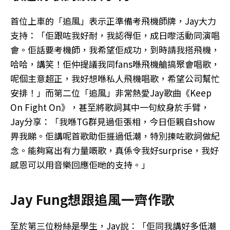
首位上車的「追風」表示正準備考飛機師牌，Jay大力
支持：「佢跟咗我好耐，我認得佢，成日嚟活動同演唱
會。佢話要考機師，我希望佢成功，到時請我搭飛機，
哈哈，講笑！佢仲提議我同fans喺飛機艙搞聚會唱歌，
呢個主意超正，我好想喺私人飛機唱歌，希望公司幫忙
安排！」而第二位「追風」非常熱愛Jay歌曲《Keep
On Fight On》，甚至將歌詞其中一句紋身於手臂，
Jay分享：「我喺TG群見過佢張相，今日佢親自show
畀我睇。佢講呢首歌助佢捱過低潮，特別揀咗歌詞做紀
念。能夠寫出有力量嘅歌，真係令我好surprise，我好
感恩可以用音樂回應佢哋的支持。」
Jay Fung想跟追風一齊作歌
至於第三位粉絲是學生，Jay說：「佢同我講好多低潮