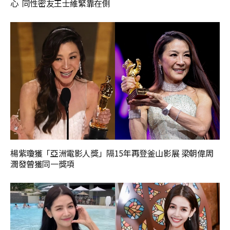
心 同性密友王士維緊靠在側
楊紫瓊獲「亞洲電影人獎」隔15年再登釜山影展 梁朝偉周
潤發曾獲同一獎項