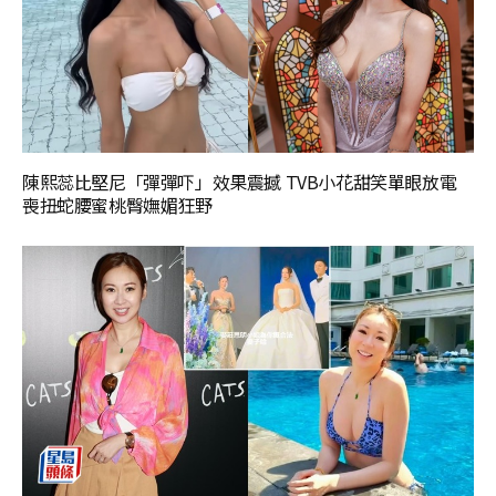
陳熙蕊比堅尼「彈彈吓」效果震撼 TVB小花甜笑單眼放電
喪扭蛇腰蜜桃臀嫵媚狂野