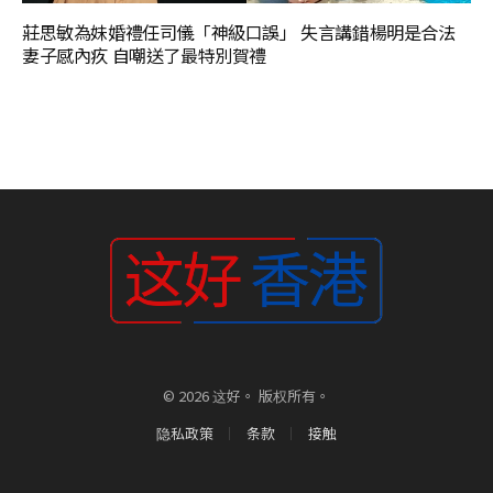
莊思敏為妹婚禮任司儀「神級口誤」 失言講錯楊明是合法
妻子感內疚 自嘲送了最特別賀禮
© 2026 这好。 版权所有。
隐私政策
条款
接触