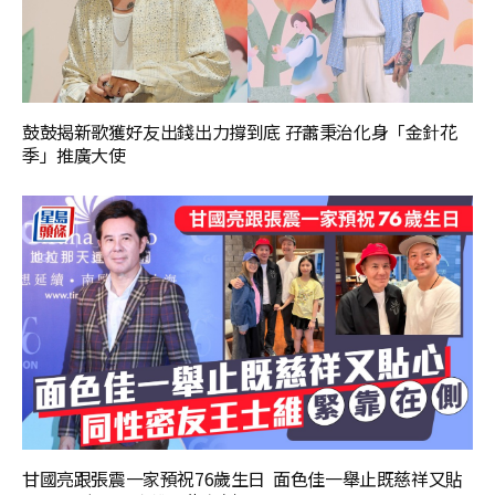
鼓鼓揭新歌獲好友出錢出力撐到底 孖蕭秉治化身「金針花
季」推廣大使
甘國亮跟張震一家預祝76歲生日 面色佳一舉止既慈祥又貼