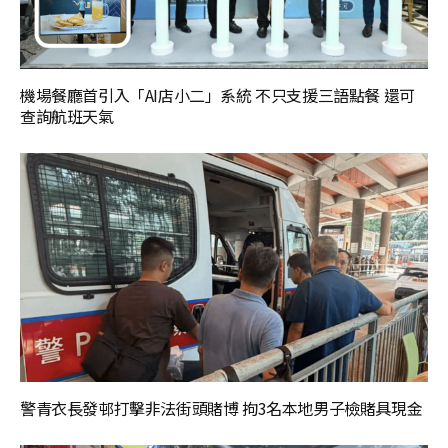
機場餐廳首引入「AI店小二」系統 不只支援三語點餐 還可
查詢航班天氣
警青衣長發邨打擊非法街頭賭博 拘3名本地男子檢賭具現金