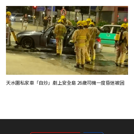
天水圍私家車「自炒」剷上安全島 26歲司機一度昏迷被困