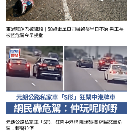
東涌龍運巴撼鐵騎｜58歲電單車司機留醫半日不治 男車長
被控危駕今早提堂
元朗公路私家車「S形」狂閘中港牌 險爆碰撞 網民怒轟危
駕：報警拉佢