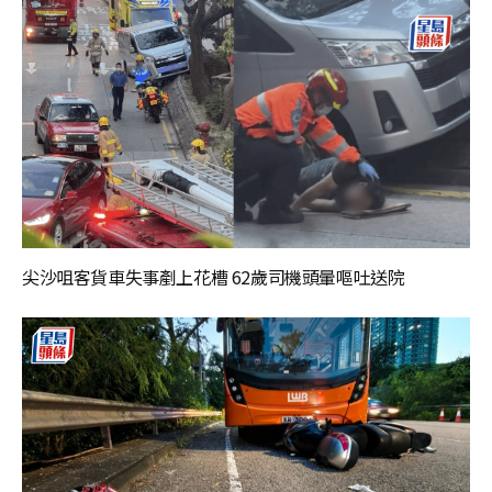
尖沙咀客貨車失事剷上花槽 62歲司機頭暈嘔吐送院