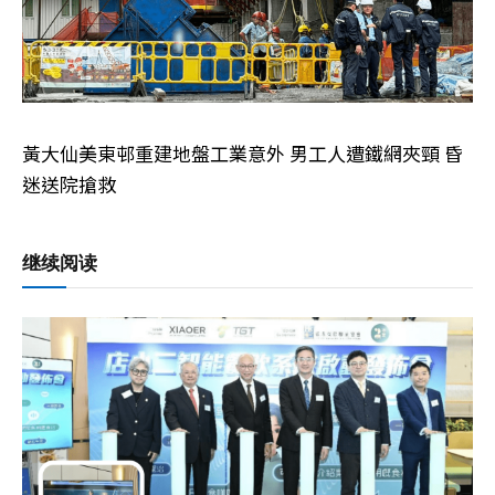
黃大仙美東邨重建地盤工業意外 男工人遭鐵網夾頸 昏
迷送院搶救
继续阅读