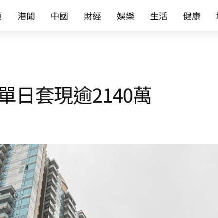
页
港聞
中國
財經
娛樂
生活
健康
單日套現逾2140萬