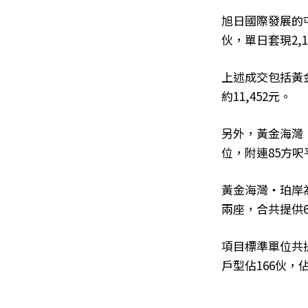
旭日國際發展的
伙，單日套現2,1
上述成交包括黃金
約11,452元。
另外，黃金海灣．
位，附連85方呎平
黃金海灣‧珀岸為
兩座，合共提供
項目標準單位共提
戶型佔166伙，