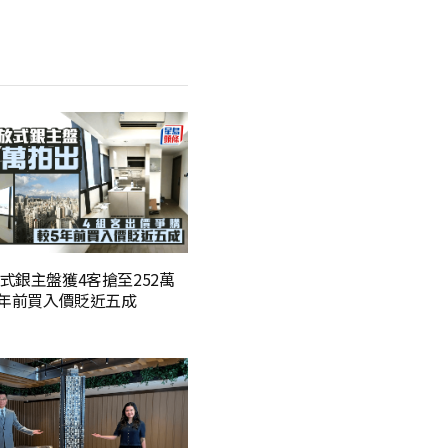
式銀主盤獲4客搶至252萬
5年前買入價貶近五成