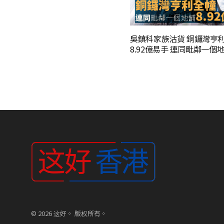
吳鎮科家族沽貨 銅鑼灣亨
8.92億易手 連同毗鄰一個
© 2026 这好。 版权所有。