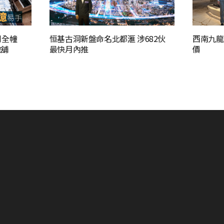
利全幢
恒基古洞新盤命名北都滙 涉682伙
西南九龍
地舖
最快月內推
價