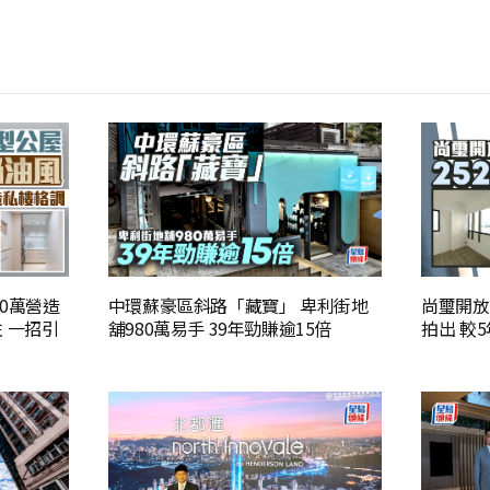
50萬營造
中環蘇豪區斜路「藏寶」 卑利街地
尚璽開放
 一招引
舖980萬易手 39年勁賺逾15倍
拍出 較