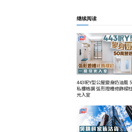
继续阅读
443呎Y型公屋變身奶油風 
私樓格調 弧形燈槽修飾樑柱
光入室