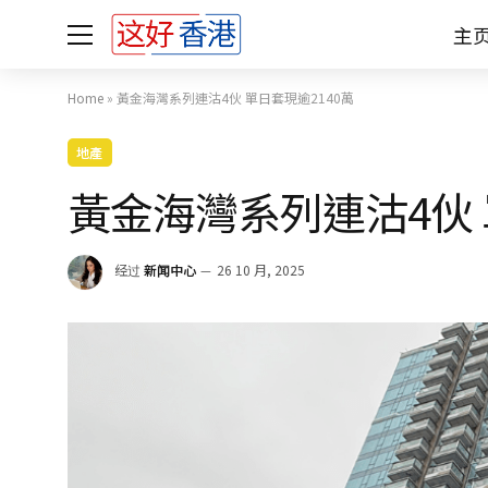
主
Home
»
黃金海灣系列連沽4伙 單日套現逾2140萬
地產
黃金海灣系列連沽4伙 
经过
新闻中心
26 10 月, 2025