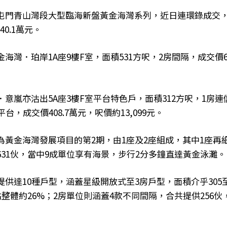
屯門青山灣段大型臨海新盤黃金海灣系列，近日連環錄成交，
40.1萬元。
海灣．珀岸1A座9樓F室，面積531方呎，2房間隔，成交價6
意嵐亦沽出5A座3樓F室平台特色戶，面積312方呎，1房
台，成交價408.7萬元，呎價約13,099元。
黃金海灣發展項目的第2期，由1座及2座組成，其中1座再細
631伙，當中9成單位享有海景，步行2分多鐘直達黃金泳灘。
供達10種戶型，涵蓋星級開放式至3房戶型，面積介乎305至
佔整體約26%；2房單位則涵蓋4款不同間隔，合共提供256伙