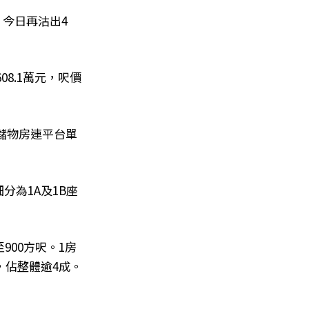
今日再沽出4
08.1萬元，呎價
連儲物房連平台單
分為1A及1B座
900方呎。1房
，佔整體逾4成。