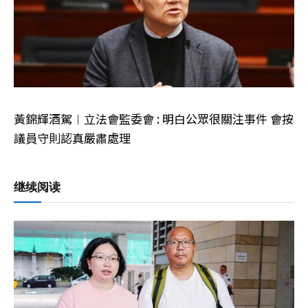
黃錦輝酒駕︱立法會監委會 : 明白公眾很關注事件 會按
議員守則認真嚴肅處理
继续阅读