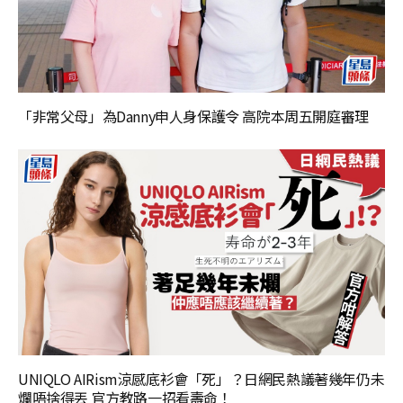
「非常父母」為Danny申人身保護令 高院本周五開庭審理
UNIQLO AIRism涼感底衫會「死」？日網民熱議著幾年仍未
爛唔捨得丟 官方教路一招看壽命！