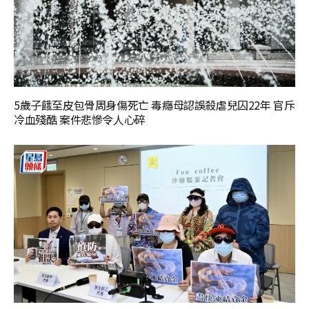
5歲子餓至皮包骨周身傷死亡 毒癮母認誤殺虐兒囚22年 官斥
冷血殘酷 案件悲慘令人心碎