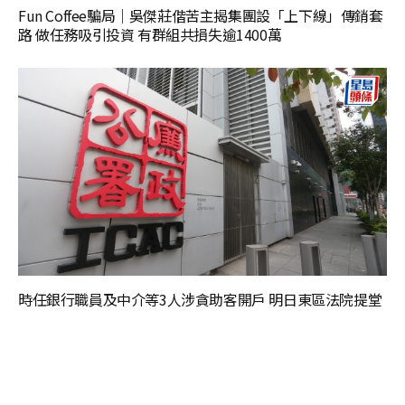
Fun Coffee騙局｜吳傑莊偕苦主揭集團設「上下線」傳銷套
路 做任務吸引投資 有群組共損失逾1400萬
時任銀行職員及中介等3人涉貪助客開戶 明日東區法院提堂