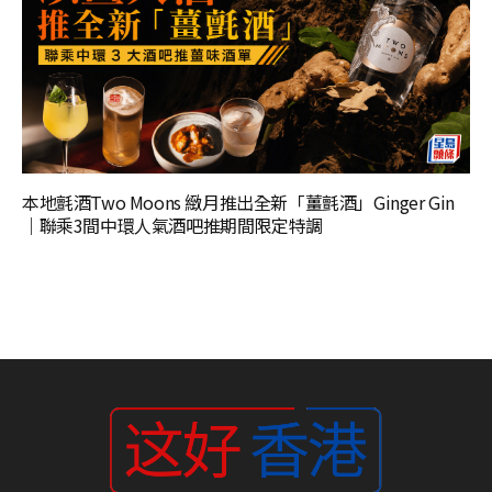
本地氈酒Two Moons 緻月推出全新「薑氈酒」Ginger Gin
｜聯乘3間中環人氣酒吧推期間限定特調