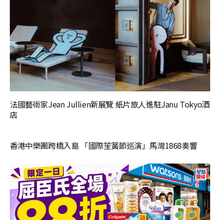
法國藝術家Jean Jullien新展覽 紙片旅人進駐Janu Tokyo酒
店
香港中樂團跨橋入島 「國際笙簧節巡演」馬灣1868奏響