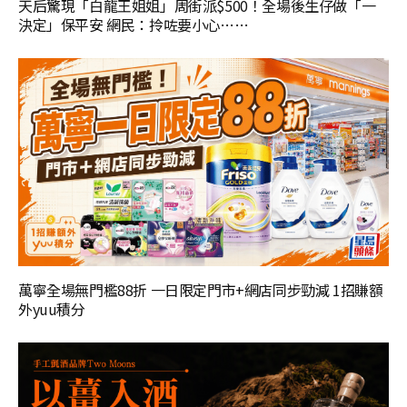
天后驚現「白龍王姐姐」周街派$500！全場後生仔做「一
決定」保平安 網民：拎咗要小心……
萬寧全場無門檻88折 一日限定門市+網店同步勁減 1招賺額
外yuu積分