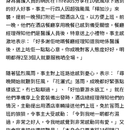
身為醫護人員的網民在Threads分享在10號風球下遇到
的好人好事，事主一行四人因超強颱風「樺加沙」來
襲，提前一晚預訂附近一間酒店入住，以方便上班。前
一晚，他們在酒店餐廳享用晚餐已感到備受關懷，餐廳
經理得知他們是醫護人員後，特意送上小禮物。事主感
激地表示：「好多謝佢哋嘅餐廳經理知道我哋係醫護
後，送上咗佢一點點心意。你成晚對客人態度好好，明
明都得2至3個人就要服務哂全場。」
隨著猛烈風雨，事主對上班路途感到憂心，表示：「尋
晚開始就聽到狂風，『花灑式』落雨，成晚都好緊張點
樣返工，冇乜點瞓過。」、「好怕要游水返工。」就在
他們準備穿上全套裝備出發時，酒店總經理得知他們的
情況，主動提出用酒店車輛接送他們上班，免於冒雨上
班的狼狽，令事主大受感動：「令到我哋一啲都冇濕
過，非常之好人，令我哋感覺到非常感動同有愛。」又
指會寫表揚信讚揚職員：「本身今日要直踩15個鐘已