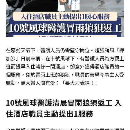
在惡劣天氣下，醫護人員仍需堅守崗位。超強颱風「樺
加沙」日前來襲，在十號風球下，有醫護人員為方便上
班而提早入住灣仔一間酒店，卻意外獲得酒店職員的一
個服務，免於冒雨上班的狼狽，職員的善舉令事主大受
感動，更大讚人間有愛：「要大力表揚！」
10號風球醫護清晨冒雨狼狽返工 入
住酒店職員主動提出1服務