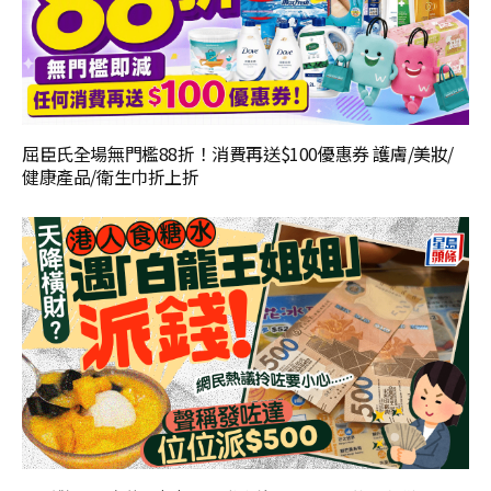
屈臣氏全場無門檻88折！消費再送$100優惠券 護膚/美妝/
健康產品/衛生巾折上折