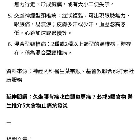
無力行走，形成癱瘓，或有大小二便失禁。
交感神經型頸椎病：症狀複雜，可出現眼瞼無力，
眼脹痛，易流淚；皮膚多汗或少汗，血壓忽高忽
低，心跳加速或過慢等。
混合型頸椎病：2種或2種以上類型的頸椎病同時存
在，稱為混合型頸椎病。
資料來源：神經內科醫生葉宗勲、基督教聯合那打素社
康服務
延伸閱讀：久坐腰背痛吃白麵包更痛？必戒5類食物 醫
生推介5大食物止痛抗發炎
—
相關文章：