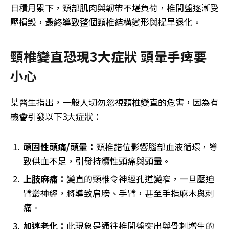
日積月累下，頸部肌肉與韌帶不堪負荷，椎間盤逐漸受
壓損毀，最終導致整個頸椎結構變形與提早退化。
頸椎變直恐現3大症狀 頭暈手痺要
小心
葉醫生指出，一般人切勿忽視頸椎變直的危害，因為有
機會引發以下3大症狀：
頑固性頭痛/頭暈：
頸椎錯位影響腦部血液循環，導
致供血不足，引發持續性頭痛與頭暈。
上肢麻痛：
變直的頸椎令神經孔道變窄，一旦壓迫
臂叢神經，將導致肩膀、手臂，甚至手指麻木與刺
痛。
加速老化：
此現象是通往椎間盤突出與骨刺增生的