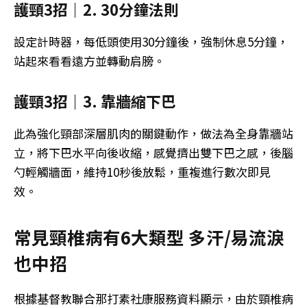
護頸3招｜2. 30分鐘法則
設定計時器，每低頭使用30分鐘後，強制休息5分鐘，
站起來看看遠方並轉動肩膀。
護頸3招｜3. 靠牆縮下巴
此為強化頸部深層肌肉的關鍵動作，做法為全身靠牆站
立，將下巴水平向後收縮，感覺擠出雙下巴之感，後腦
勺輕觸牆面，維持10秒後放鬆，重複進行數次即見
效。
常見頸椎病有6大類型 多汗/易流淚
也中招
根據基督教聯合那打素社康服務資料顯示，由於頸椎病