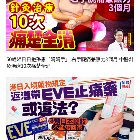
50歲婦日日抱孫患「媽媽手」 右手腕痛兼無力3個月 中醫針
灸治療10次痛楚全消