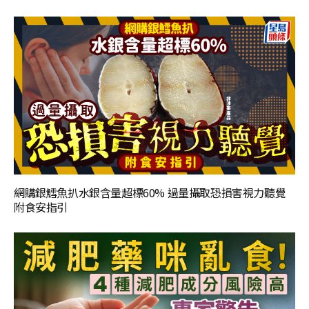
網購銀鱈魚扒水銀含量超標60% 過量攝取恐損害視力聽覺
附食安指引