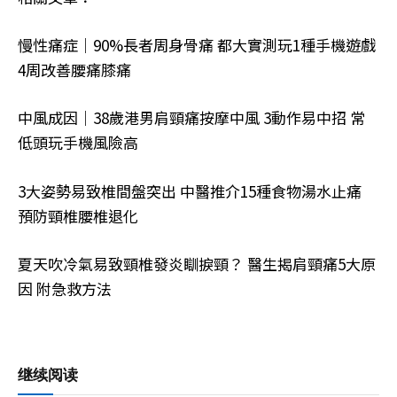
慢性痛症｜90%長者周身骨痛 都大實測玩1種手機遊戲
4周改善腰痛膝痛
中風成因｜38歲港男肩頸痛按摩中風 3動作易中招 常
低頭玩手機風險高
3大姿勢易致椎間盤突出 中醫推介15種食物湯水止痛
預防頸椎腰椎退化
夏天吹冷氣易致頸椎發炎瞓捩頸？ 醫生揭肩頸痛5大原
因 附急救方法
继续阅读