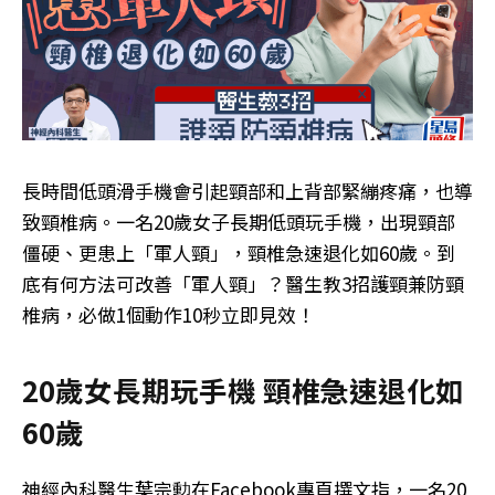
長時間低頭滑手機會引起頸部和上背部緊繃疼痛，也導
致頸椎病。一名20歲女子長期低頭玩手機，出現頸部
僵硬、更患上「軍人頸」，頸椎急速退化如60歲。到
底有何方法可改善「軍人頸」？醫生教3招護頸兼防頸
椎病，必做1個動作10秒立即見效！
20歲女長期玩手機 頸椎急速退化如
60歲
神經內科醫生葉宗勲在Facebook專頁撰文指，一名20