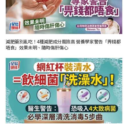
減肥藥別亂吃！4種減肥成分風險高 營養學家警告「畀錢都
唔食」效果未明、隨時傷肝傷心