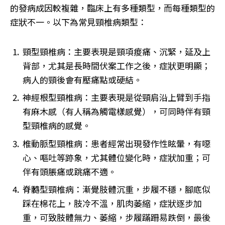
的發病成因較複雜，臨床上有多種類型，而每種類型的
症狀不一。以下為常見頸椎病類型：
頸型頸椎病：主要表現是頸項痠痛、沉緊，延及上
背部，尤其是長時間伏案工作之後，症狀更明顯；
病人的頸後會有壓痛點或硬結。
神經根型頸椎病：主要表現是從頸肩沿上臂到手指
有麻木感（有人稱為觸電樣感覺），可同時伴有頸
型頸椎病的感覺。
椎動脈型頸椎病：患者經常出現發作性眩暈，有噁
心、嘔吐等跡象，尤其體位變化時，症狀加重；可
伴有頭脹痛或跳痛不適。
脊髓型頸椎病：漸覺肢體沉重，步履不穩，腳底似
踩在棉花上，肢冷不溫，肌肉萎縮，症狀逐步加
重，可致肢體無力、萎縮，步履蹣跚易跌倒，最後