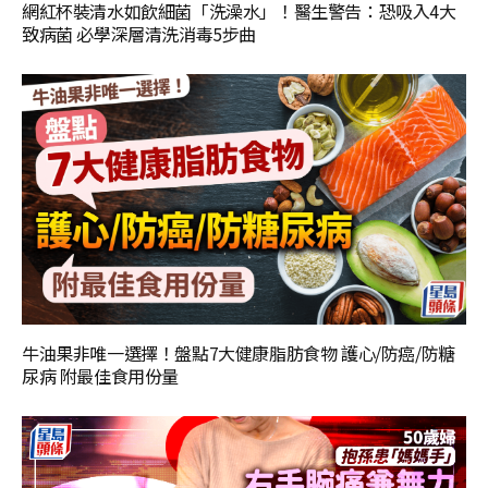
網紅杯裝清水如飲細菌「洗澡水」！醫生警告：恐吸入4大
致病菌 必學深層清洗消毒5步曲
牛油果非唯一選擇！盤點7大健康脂肪食物 護心/防癌/防糖
尿病 附最佳食用份量