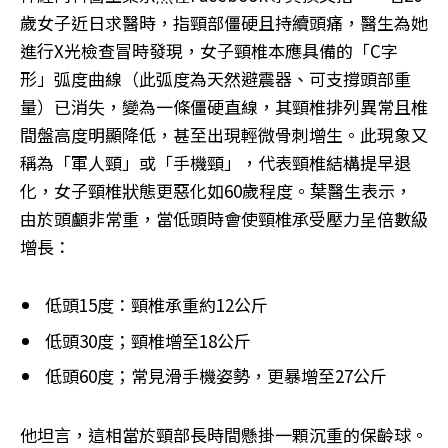
歲女子近日求醫時，指頸部僵硬且持續頭痛，醫生為她
進行X光檢查冒時發現，女子頸椎本應具備的「C字
形」弧度曲線（此弧度為天然避震器、可支撐頭部重
量）已消失，變為一條僵硬直線，其頸椎排列異常且椎
間盤高度明顯降低，甚至出現輕微骨刺增生。此現象又
稱為「軍人頸」或「手機頸」，代表頸椎結構提早退
化，女子頸椎狀態更惡化如60歲程度。葉醫生表示，
由於頭顱非常重，當低頭時會使頸椎承受壓力呈倍數級
增長：
低頭15度：頸椎承重約12公斤
低頭30度；頸椎增至18公斤
低頭60度；常見滑手機姿勢，更暴增至27公斤
他坦言，這相當於頸部長時間懸掛一顆沉重的保齡球。