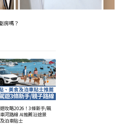
做劏房嗎？
遊攻略2026！3條新手/親
車河路線 AI推薦沿途景
及泊車貼士