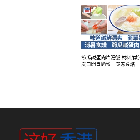
節瓜鹹蛋肉片湯飯 材料/做
夏日開胃簡餐｜識煮食譜