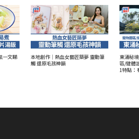
法一文睇
本地創作｜熱血女藝匠築夢 靈動筆
東涌秘境
觸 還原毛孩神韻
區/健體
1特點：