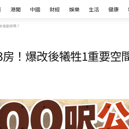
页
港聞
中國
財經
娛樂
生活
健康
用來做劏房嗎？
3房！爆改後犧牲1重要空