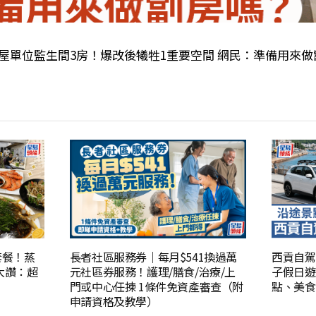
公屋單位監生間3房！爆改後犧牲1重要空間 網民：準備用來
套餐！蒸
長者社區服務券｜每月$541換過萬
西貢自駕
大讚：超
元社區券服務！護理/膳食/治療/上
子假日遊
門或中心任揀 1條件免資產審查（附
點、美食
申請資格及教學）