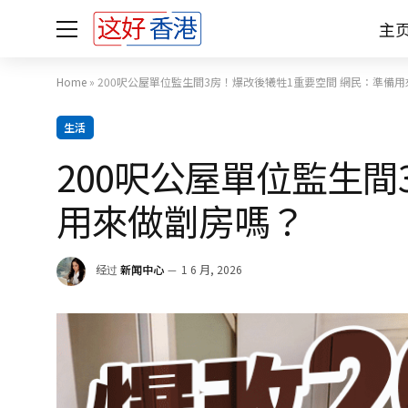
主
Home
»
200呎公屋單位監生間3房！爆改後犧牲1重要空間 網民：準備
生活
200呎公屋單位監生間
用來做劏房嗎？
经过
新闻中心
1 6 月, 2026