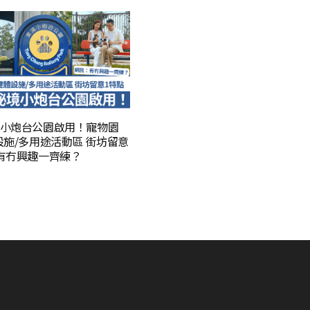
小炮台公園啟用！寵物園
設施/多用途活動區 街坊留意
有冇興趣一齊練？