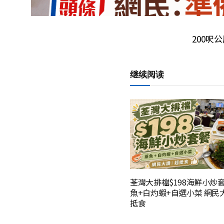
200呎
继续阅读
荃灣大排檔$198海鮮小炒
魚+白灼蝦+自選小菜 網民
抵食