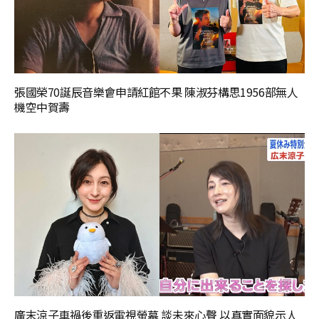
張國榮70誕辰音樂會申請紅館不果 陳淑芬構思1956部無人
機空中賀壽
廣末涼子車禍後重返電視螢幕 談未來心聲 以真實面貌示人