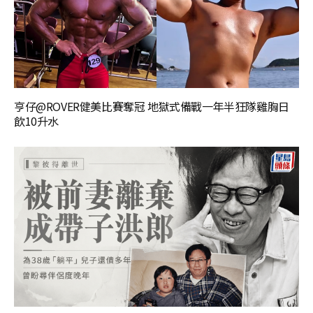
亨仔@ROVER健美比賽奪冠 地獄式備戰一年半狂隊雞胸日
飲10升水