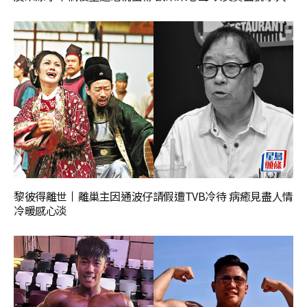
黎彼得離世丨離巢主因通波仔請假遭TVB冷待 病癒見盡人情
冷暖感心淡