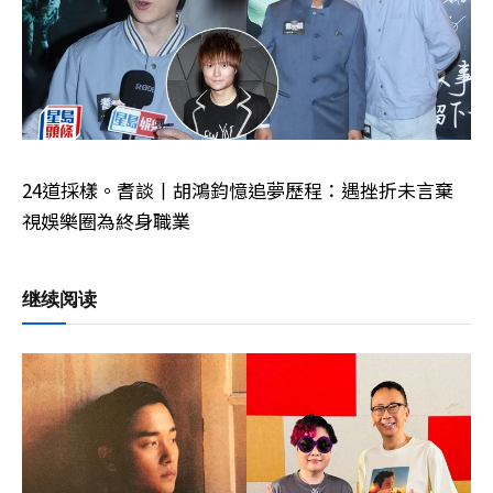
24道採樣。耆談丨胡鴻鈞憶追夢歷程：遇挫折未言棄
視娛樂圈為終身職業
继续阅读