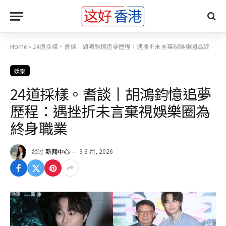
Home
»
24道採樣。耆談丨胡鴻鈞憶追夢歷程：遇挫折未言棄視娛樂圈為終身職業
娛樂
24道採樣。耆談丨胡鴻鈞憶追夢
歷程：遇挫折未言棄視娛樂圈為
終身職業
经过
新闻中心
3 6 月, 2026