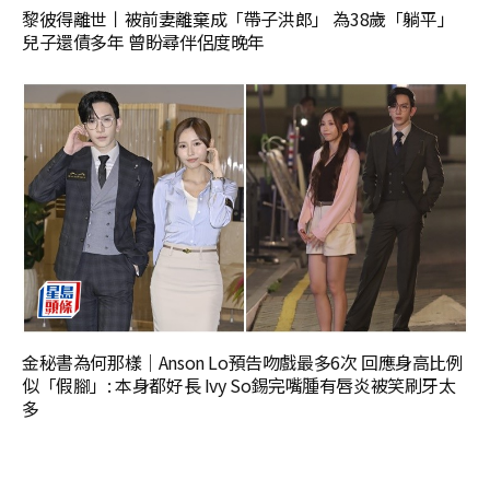
黎彼得離世丨被前妻離棄成「帶子洪郎」 為38歲「躺平」
兒子還債多年 曾盼尋伴侶度晚年
金秘書為何那樣｜Anson Lo預告吻戲最多6次 回應身高比例
似「假腳」: 本身都好長 Ivy So錫完嘴腫有唇炎被笑刷牙太
多