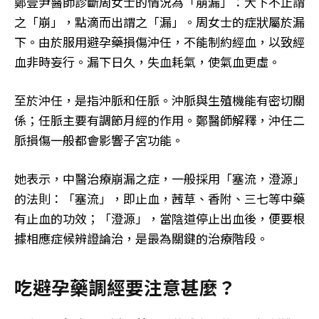
鄭壹尹醫師診斷周女士的情況為「崩漏」：大下不止謂
之「崩」，點滴而出謂之「漏」。周女士的症狀屬於漏
下。由於服用避孕藥損傷沖任，不能制約經血，以致經
血非時妄行。漏下日久，失血耗氣，使氣血更虛。
至於沖任，是指沖脈和任脈。沖脈與生殖機能有密切關
係；任脈主要有調節月經的作用。鄭醫師解釋，沖任二
脈損傷一般都會影響子宮功能。
她表示，中醫治療崩漏之症，一般採用「塞流，澄源」
的法則：「塞流」，即止血，茜草、香附、三七等中藥
有止血的功效；「澄源」，當陰道停止出血後，便要根
據相應症候辨證論治，是最為關鍵的治療階段。
吃避孕藥調經要注意甚麼？