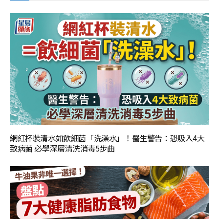
網紅杯裝清水如飲細菌「洗澡水」！醫生警告：恐吸入4大
致病菌 必學深層清洗消毒5步曲