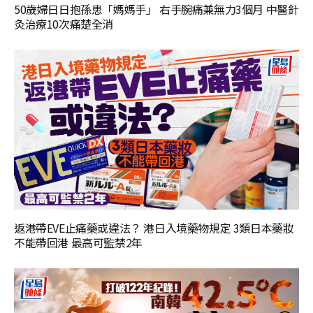
50歲婦日日抱孫患「媽媽手」 右手腕痛兼無力3個月 中醫針
灸治療10次痛楚全消
返港帶EVE止痛藥或違法？ 港日入境藥物規定 3類日本藥妝
不能帶回港 最高可監禁2年