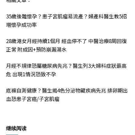
35歲後難懷孕？患子宮肌瘤易流產？婦產科醫生教5招
增懷孕成功率
28歲港女月經持續1個月 經血停不了 中醫治療8周回復
正常 附成因+預防崩漏湯水
月經不規律恐屬糖尿病先兆？醫生列3大婦科症狀最高
危 出現1情況恐致不孕
底褲自測健康？醫生揭4色分泌物藏疾病先兆 排卵期出
血恐患子宮癌/子宮肌瘤
继续阅读