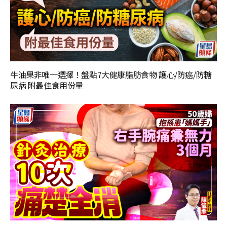
牛油果非唯一選擇！盤點7大健康脂肪食物 護心/防癌/防糖
尿病 附最佳食用份量