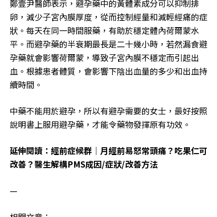
鄭壹尹醫師表示，避孕藥中的黃體素成分可以抑制排
卵，減少子宮內膜厚度，從而控制經量和減輕經痛的症
狀。每天在同一時間服藥，有助於穩定體內荷爾蒙水
平。而避孕藥的半衰期最長是二十幾小時，若然漏食避
孕藥就會影響荷爾蒙，導致子宮內膜不穩定而引起出
血。根據患者體質，會影響下陰出血量的多少和出血持
續時間。
中藥不能用於避孕，所以有避孕需要的女士，最好按照
說明書上服用避孕藥，才能令藥物發揮原有功效。
延伸閱讀：經前症候群｜月經前易怒常頭痛？吃果仁可
改善？醫生解構PMS成因/症狀/改善方法
—
相關文章：