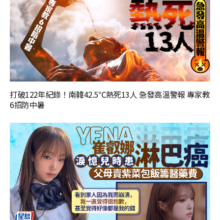
打破122年紀錄！南韓42.5℃熱死13人 急發高溫警報 專家教
6招防中暑