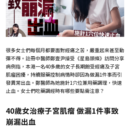
很多女士們每個月都要面對經痛之苦，嚴重起來甚至動
彈不得。註冊中醫師鄭壹尹接受《星島頭條》訪問分享
病例指，本港一名40多歲的女子長期飽受經痛及子宮
肌瘤困擾，持續服藥控制病情時卻因為做漏1件事而引
發異常出血。鄭醫師為她施針1穴位兼用藥調理，快速
止血。女士們吃藥調經時有哪些要點需注意？
40歲女治療子宮肌瘤 做漏1件事致
崩漏出血