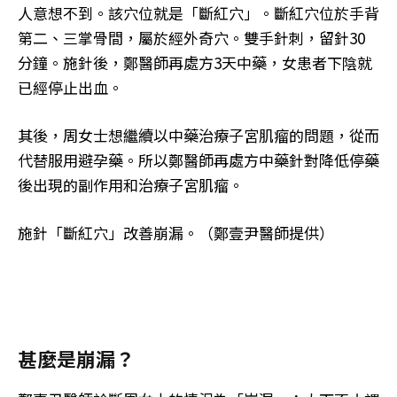
人意想不到。該穴位就是「斷紅穴」。斷紅穴位於手背
第二、三掌骨間，屬於經外奇穴。雙手針刺，留針30
分鐘。施針後，鄭醫師再處方3天中藥，女患者下陰就
已經停止出血。
其後，周女士想繼續以中藥治療子宮肌瘤的問題，從而
代替服用避孕藥。所以鄭醫師再處方中藥針對降低停藥
後出現的副作用和治療子宮肌瘤。
施針「斷紅穴」改善崩漏。（鄭壹尹醫師提供）
甚麼是崩漏？