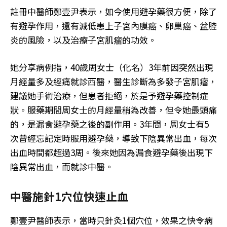
註冊中醫師鄭壹尹表示，如今使用避孕藥很方便，除了
有避孕作用，還有減低患上子宮內膜癌、卵巢癌、盆腔
炎的風險，以及治療子宮肌瘤的功效。
她分享病例指，40歲周女士（化名）3年前因突然出現
月經量多及經痛就診西醫，醫生診斷為多發子宮肌瘤，
建議她手術治療，但患者拒絕，於是予避孕藥控制症
狀。服藥期間周女士的月經量稍為改善，但令她最頭痛
的，是漏食避孕藥之後的副作用。3年間，周女士有5
次曾經忘記定時服用避孕藥，導致下陰異常出血，每次
出血時間都超過3周。後來她因為漏食避孕藥後出現下
陰異常出血，而就診中醫。
中醫施針1穴位快速止血
鄭壹尹醫師表示，當時只針灸1個穴位，效果之快令病