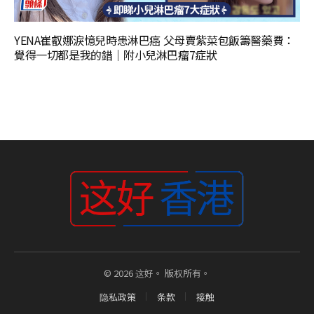
YENA崔叡娜淚憶兒時患淋巴癌 父母賣紫菜包飯籌醫藥費：
覺得一切都是我的錯｜附小兒淋巴瘤7症狀
© 2026 这好。 版权所有。
隐私政策
条款
接触