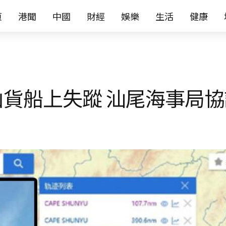
页
港聞
中國
財經
娛樂
生活
健康
山貨船上失蹤 汕尾海事局