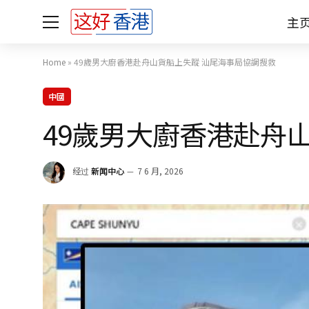
主
Home
»
49歲男大廚香港赴舟山貨船上失蹤 汕尾海事局協調搜救
中國
49歲男大廚香港赴舟
经过
新闻中心
7 6 月, 2026