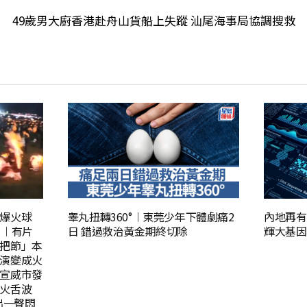
49歲男大廚香港赴舟山貨船上失蹤 汕尾海事局協調搜救
爆火球
睾丸扭轉360°︱東莞少年下體劇痛2
內地再有
滾︱有片
日 錯過救治黃金期終切除
輝大基因
把節」本
演變成火
宣威市發
火舌波
出一聲悶