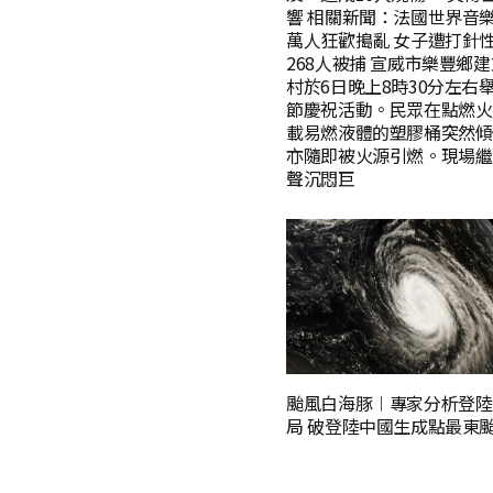
響 相關新聞：法國世界音
萬人狂歡搗亂 女子遭打針性
268人被捕 宣威市樂豐鄉
村於6日晚上8時30分左右
節慶祝活動。民眾在點燃火
載易燃液體的塑膠桶突然傾
亦隨即被火源引燃。現場繼
聲沉悶巨
颱風白海豚︱專家分析登陸
局 破登陸中國生成點最東