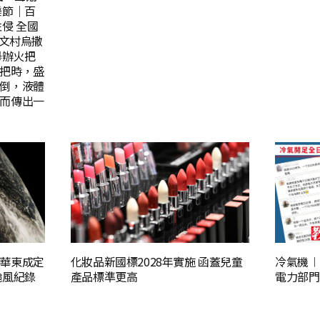
樂節｜百
侵 全國
建文村烏撒
舉辦火把
把時，盛
倒，液體
而傳出一
華東成定
化妝品新國標2028年實施 函蓋兒童
冷氣機︱
颱風紀錄
產品標準更高
電力部門