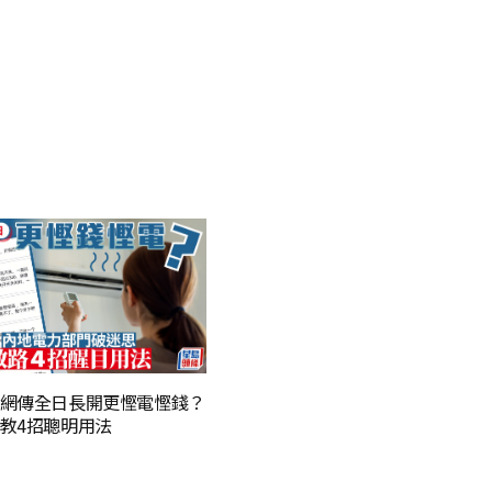
網傳全日長開更慳電慳錢？
教4招聰明用法