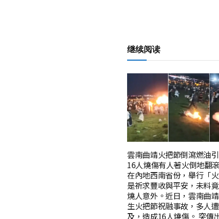
继续阅读
雲南曲靖火把節倒瀉燃油引
16人燒傷有人著火倒地翻
在內地西南省份，舉行「火
是祈求豐收與平安，未料竟
燒人意外。近日，雲南曲靖
生火把節祝融事故，多人遭
及，造成16人燒傷。 突傳