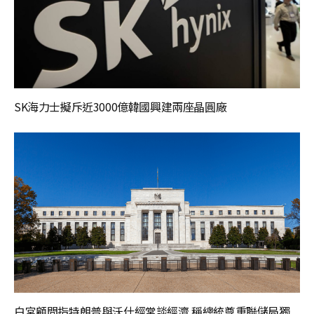
SK海力士擬斥近3000億韓國興建兩座晶圓廠
白宮顧問指特朗普與沃什經常談經濟 稱總統尊重聯儲局獨