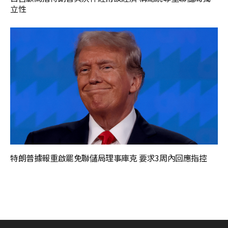
立性
特朗普據報重啟罷免聯儲局理事庫克 要求3周內回應指控