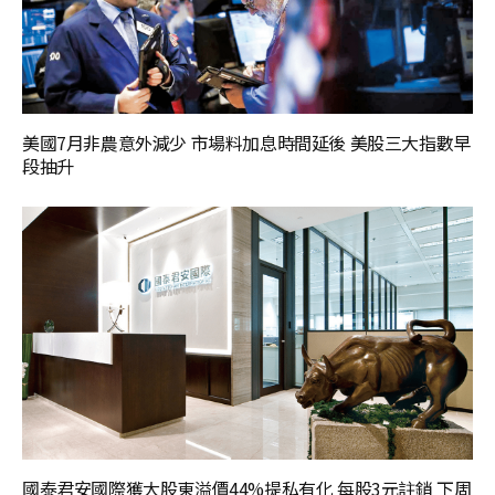
美國7月非農意外減少 市場料加息時間延後 美股三大指數早
段抽升
國泰君安國際獲大股東溢價44%提私有化 每股3元註銷 下周