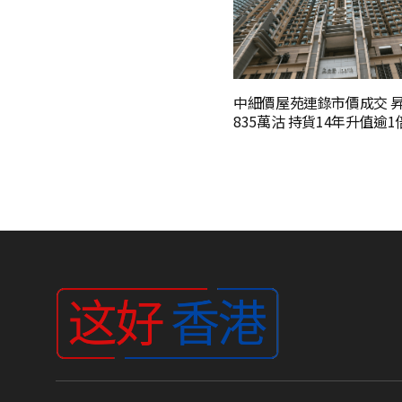
中細價屋苑連錄市價成交 
835萬沽 持貨14年升值逾1