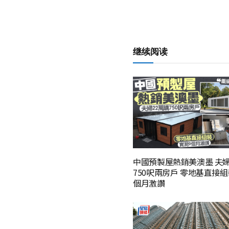
继续阅读
中國預製屋熱銷美澳墨 夫婦
750呎兩房戶 零地基直接組
個月激讚