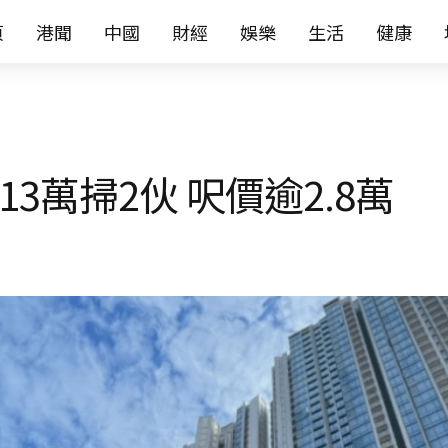
页
港聞
中國
財經
娛樂
生活
健康
7013萬掃2伙 呎價逾2.8萬