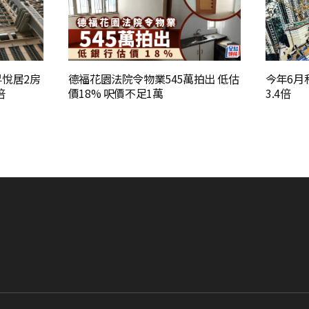
昇悅居2房
德福花園法院令物業545萬拍出 低估
今年6月
倍
價18% 呎價不足1萬
3.4倍