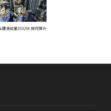
私樓落成量3532伙 按月彈升