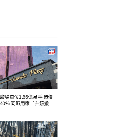
廣場單位1.66億易手 造價
40% 同區用家「升級搬