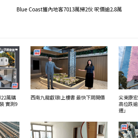
Blue Coast獲內地客7013萬掃2伙 呎價逾2.8萬
22萬購
西南九龍叡璟I上樓書 最快下周開價
尖東康宏
裝 實測9
高位跌逾
遷」